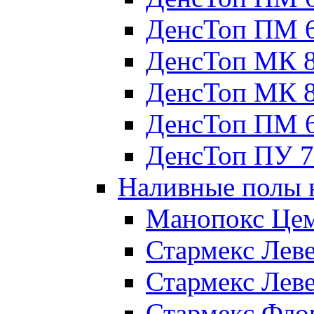
ДенсТоп ПМ 6
ДенсТоп МК 
ДенсТоп МК 
ДенсТоп ПМ 
ДенсТоп ПУ 
Наливные полы 
Манопокс Цем
Стармекс Лев
Стармекс Лев
Стармекс Фло