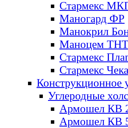
Стармекс МК
Маногард ФР
Манокрил Бо
Маноцем ТН
Стармекс Пла
Стармекс Чек
Конструкционное 
Углеродные хол
Армошел КВ 
Армошел КВ 