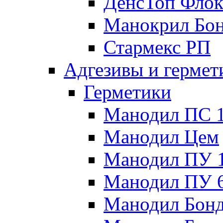
ДенсТоп Флок
Манокрил Бо
Стармекс РП
Адгезивы и гермет
Герметики
Манодил ПС 
Манодил Цем
Манодил ПУ 
Манодил ПУ 
Манодил Бон