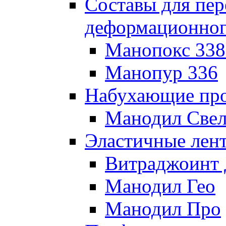
Составы для пе
деформационног
Манопокс 338
Манопур 336
Набухающие пр
Манодил Све
Эластичные лен
Витраджоинт
Манодил Гео
Манодил Про