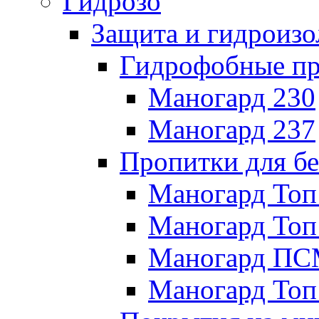
Гидрозо
Защита и гидроизо
Гидрофобные п
Маногард 230
Маногард 237
Пропитки для бе
Маногард Топ
Маногард Топ
Маногард П
Маногард Топ