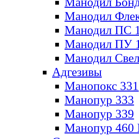
Манодил Бонд
Манодил Флек
Манодил ПС 
Манодил ПУ 
Манодил Свел
Адгезивы
Манопокс 331
Манопур 333
Манопур 339
Манопур 460 