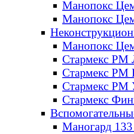
Манопокс Цем
Манопокс Цем
Неконструкцион
Манопокс Це
Стармекс РМ 
Стармекс РМ 
Стармекс РМ 
Стармекс Фи
Вспомогательны
Маногард 133