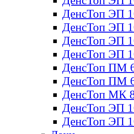
ДенсТоп ЭП 1
ДенсТоп ЭП 1
ДенсТоп ЭП 1
ДенсТоп ЭП 1
ДенсТоп ЭП 1
ДенсТоп ПМ 
ДенсТоп ПМ 
ДенсТоп МК 
ДенсТоп ЭП 1
ДенсТоп ЭП 1