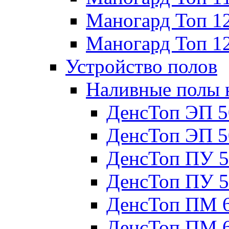
Маногард Топ 1
Маногард Топ 1
Устройство полов
Наливные полы 
ДенсТоп ЭП 5
ДенсТоп ЭП 5
ДенсТоп ПУ 5
ДенсТоп ПУ 5
ДенсТоп ПМ 
ДенсТоп ПМ 