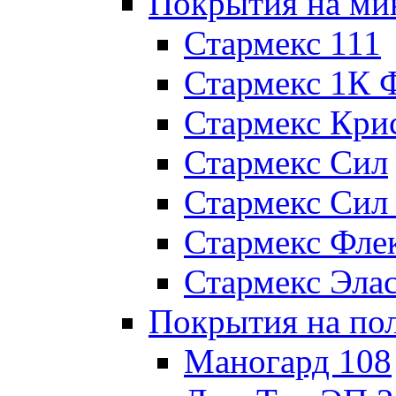
Покрытия на ми
Стармекс 111
Стармекс 1К 
Стармекс Кри
Стармекс Сил
Стармекс Сил
Стармекс Фле
Стармекс Эла
Покрытия на по
Маногард 108