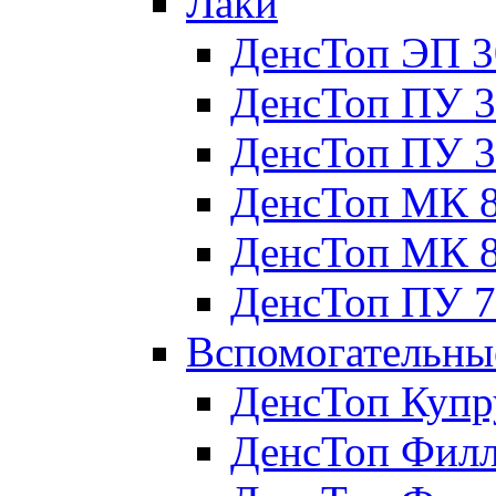
Лаки
ДенсТоп ЭП 3
ДенсТоп ПУ 3
ДенсТоп ПУ 3
ДенсТоп МК 
ДенсТоп МК 
ДенсТоп ПУ 7
Вспомогательны
ДенсТоп Куп
ДенсТоп Фил