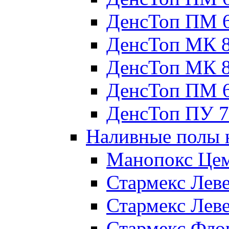
ДенсТоп ПМ 6
ДенсТоп МК 
ДенсТоп МК 
ДенсТоп ПМ 
ДенсТоп ПУ 
Наливные полы 
Манопокс Цем
Стармекс Лев
Стармекс Лев
Стармекс Фло