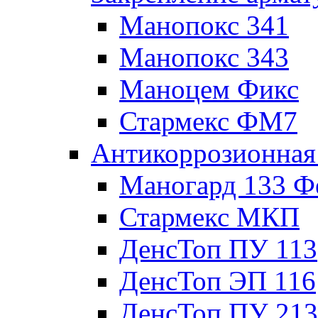
Манопокс 341
Манопокс 343
Маноцем Фикс
Стармекс ФМ7
Антикоррозионная
Маногард 133 Ф
Стармекс МКП
ДенсТоп ПУ 113
ДенсТоп ЭП 116
ДенсТоп ПУ 213