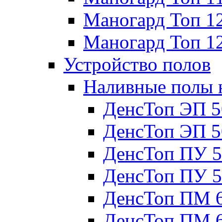
Маногард Топ 1
Маногард Топ 1
Устройство полов
Наливные полы 
ДенсТоп ЭП 5
ДенсТоп ЭП 5
ДенсТоп ПУ 5
ДенсТоп ПУ 5
ДенсТоп ПМ 
ДенсТоп ПМ 