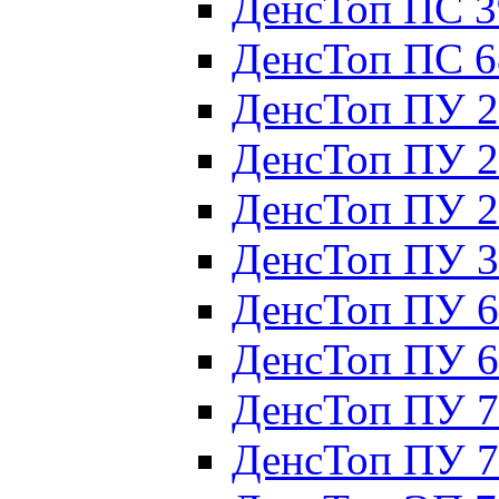
ДенсТоп ПС 3
ДенсТоп ПС 6
ДенсТоп ПУ 2
ДенсТоп ПУ 2
ДенсТоп ПУ 2
ДенсТоп ПУ 3
ДенсТоп ПУ 6
ДенсТоп ПУ 6
ДенсТоп ПУ 
ДенсТоп ПУ 7