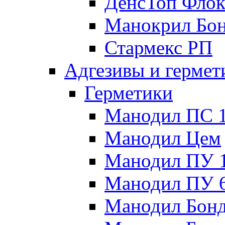
ДенсТоп Флок
Манокрил Бо
Стармекс РП
Адгезивы и гермет
Герметики
Манодил ПС 
Манодил Цем
Манодил ПУ 
Манодил ПУ 
Манодил Бон