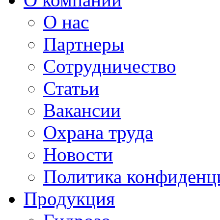
О нас
Партнеры
Сотрудничество
Статьи
Вакансии
Охрана труда
Новости
Политика конфиденц
Продукция