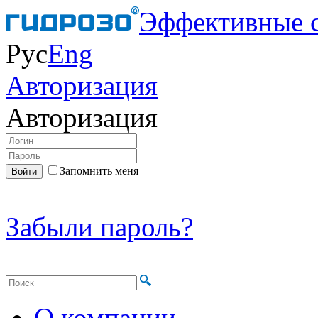
Эффективные 
Рус
Eng
Авторизация
Авторизация
Запомнить меня
Забыли пароль?
О компании