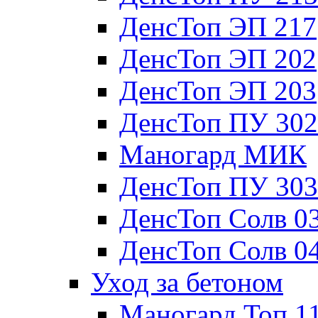
ДенсТоп ЭП 217
ДенсТоп ЭП 202
ДенсТоп ЭП 203
ДенсТоп ПУ 302
Маногард МИК
ДенсТоп ПУ 303
ДенсТоп Солв 0
ДенсТоп Солв 0
Уход за бетоном
Маногард Топ 1