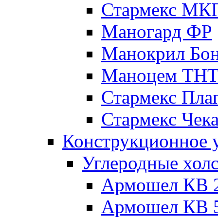
Стармекс МК
Маногард ФР
Манокрил Бо
Маноцем ТН
Стармекс Пла
Стармекс Чек
Конструкционное 
Углеродные хол
Армошел КВ 
Армошел КВ 