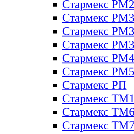
Стармекс РМ
Стармекс РМ
Стармекс РМ3
Стармекс РМ
Стармекс РМ
Стармекс РМ
Стармекс РП
Стармекс ТМ
Стармекс ТМ
Стармекс ТМ