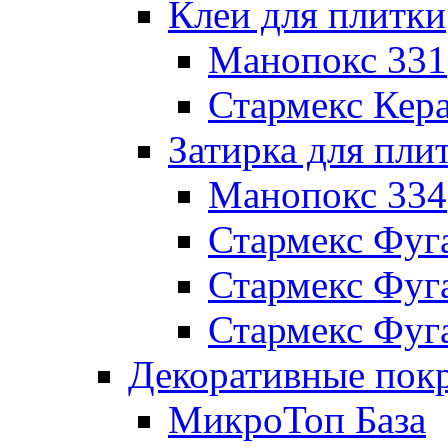
Клеи для плитки
Манопокс 331
Стармекс Кер
Затирка для пли
Манопокс 334
Стармекс Фуг
Стармекс Фуг
Стармекс Фуг
Декоративные пок
МикроТоп База