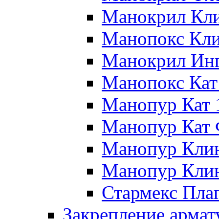
Манокрил Кл
Манопокс Кл
Манокрил Ин
Манопокс Кат
Манопур Кат 
Манопур Кат
Манопур Кли
Манопур Кли
Стармекс Пла
Закрепление арма