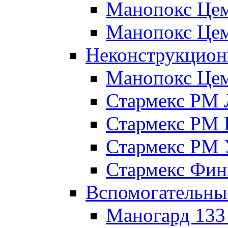
Манопокс Цем
Манопокс Цем
Неконструкцион
Манопокс Це
Стармекс РМ 
Стармекс РМ 
Стармекс РМ 
Стармекс Фи
Вспомогательны
Маногард 133