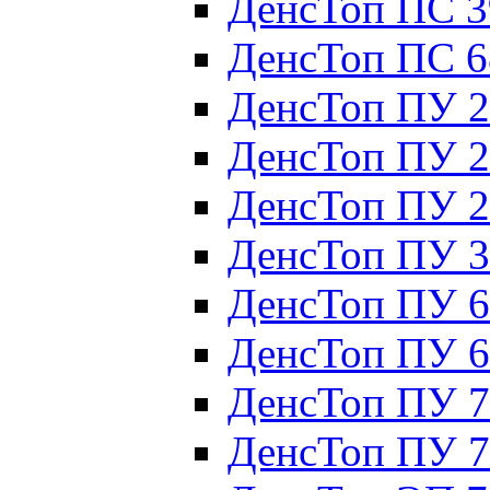
ДенсТоп ПС 3
ДенсТоп ПС 6
ДенсТоп ПУ 2
ДенсТоп ПУ 2
ДенсТоп ПУ 2
ДенсТоп ПУ 3
ДенсТоп ПУ 6
ДенсТоп ПУ 6
ДенсТоп ПУ 
ДенсТоп ПУ 7