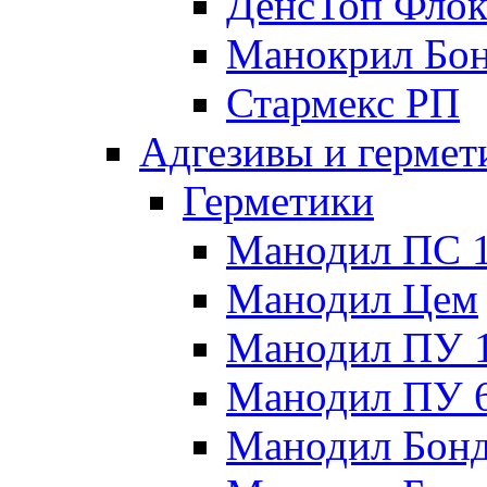
ДенсТоп Флок
Манокрил Бо
Стармекс РП
Адгезивы и гермет
Герметики
Манодил ПС 
Манодил Цем
Манодил ПУ 
Манодил ПУ 
Манодил Бон