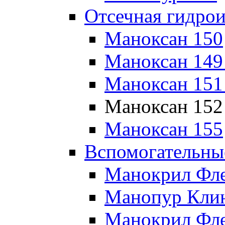
Отсечная гидро
Маноксан 150
Маноксан 149
Маноксан 151
Маноксан 152
Маноксан 155
Вспомогательны
Манокрил Фл
Манопур Кли
Манокрил Фле