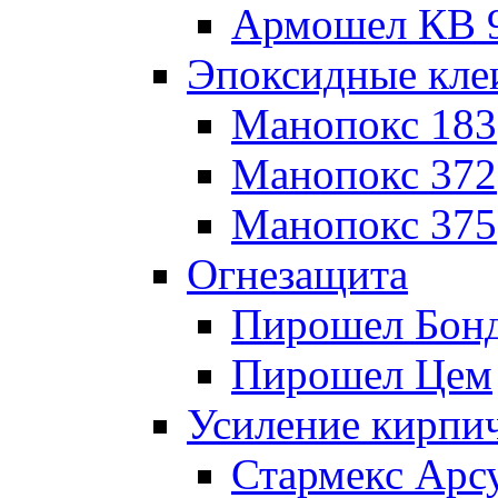
Армошел КВ 
Эпоксидные кле
Манопокс 183
Манопокс 372
Манопокс 375
Огнезащита
Пирошел Бон
Пирошел Цем
Усиление кирпи
Стармекс Арс