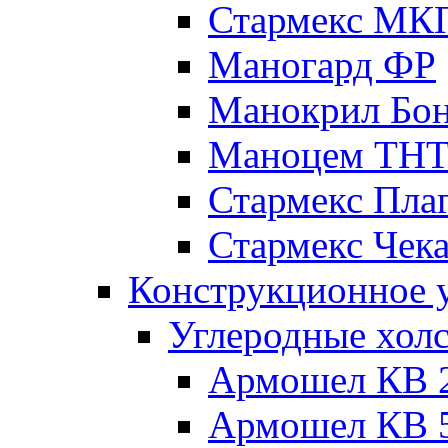
Стармекс МК
Маногард ФР
Манокрил Бо
Маноцем ТН
Стармекс Пла
Стармекс Чек
Конструкционное 
Углеродные хол
Армошел КВ 
Армошел КВ 