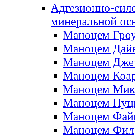
Адгезионно-сило
минеральной ос
Маноцем Гро
Маноцем Дай
Маноцем Дже
Маноцем Коа
Маноцем Мик
Маноцем Пуц
Маноцем Фай
Маноцем Фил