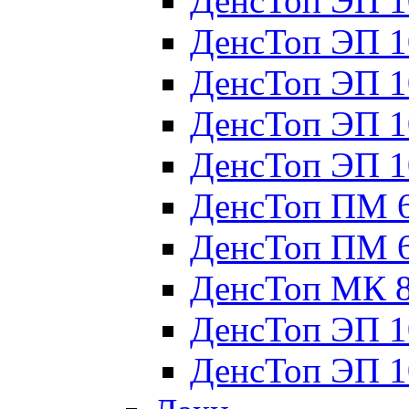
ДенсТоп ЭП 1
ДенсТоп ЭП 1
ДенсТоп ЭП 1
ДенсТоп ЭП 1
ДенсТоп ЭП 1
ДенсТоп ПМ 
ДенсТоп ПМ 
ДенсТоп МК 
ДенсТоп ЭП 1
ДенсТоп ЭП 1