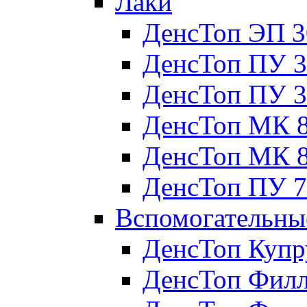
Лаки
ДенсТоп ЭП 3
ДенсТоп ПУ 3
ДенсТоп ПУ 3
ДенсТоп МК 
ДенсТоп МК 
ДенсТоп ПУ 7
Вспомогательны
ДенсТоп Куп
ДенсТоп Фил