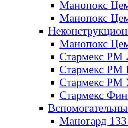
Манопокс Цем
Манопокс Цем
Неконструкцион
Манопокс Це
Стармекс РМ 
Стармекс РМ 
Стармекс РМ 
Стармекс Фи
Вспомогательны
Маногард 133