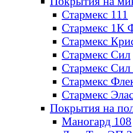
Покрытия на ми
Стармекс 111
Стармекс 1К 
Стармекс Кри
Стармекс Сил
Стармекс Сил
Стармекс Фле
Стармекс Эла
Покрытия на по
Маногард 108