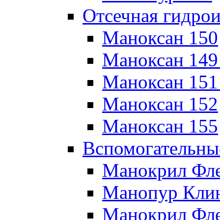
Отсечная гидро
Маноксан 150
Маноксан 149
Маноксан 151
Маноксан 152
Маноксан 155
Вспомогательны
Манокрил Фл
Манопур Кли
Манокрил Фле