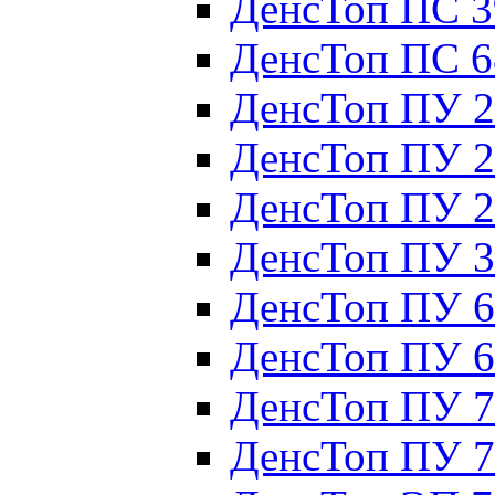
ДенсТоп ПС 3
ДенсТоп ПС 6
ДенсТоп ПУ 2
ДенсТоп ПУ 2
ДенсТоп ПУ 2
ДенсТоп ПУ 3
ДенсТоп ПУ 6
ДенсТоп ПУ 6
ДенсТоп ПУ 
ДенсТоп ПУ 7