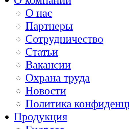
О нас
Партнеры
Сотрудничество
Статьи
Вакансии
Охрана труда
Новости
Политика конфиденц
Продукция