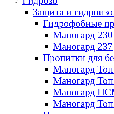
Гидрозо
Защита и гидроизо
Гидрофобные п
Маногард 230
Маногард 237
Пропитки для бе
Маногард Топ
Маногард Топ
Маногард П
Маногард Топ