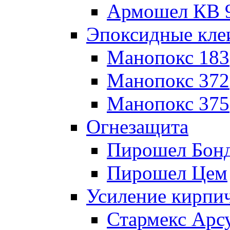
Армошел КВ 
Эпоксидные кле
Манопокс 183
Манопокс 372
Манопокс 375
Огнезащита
Пирошел Бон
Пирошел Цем
Усиление кирпи
Стармекс Арс