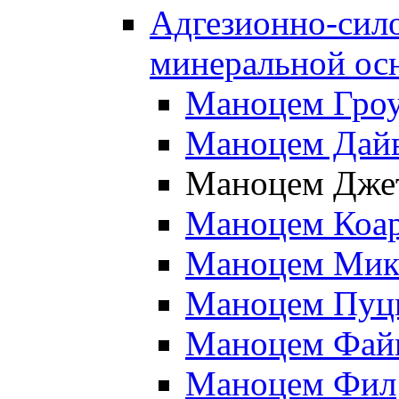
Адгезионно-сило
минеральной ос
Маноцем Гро
Маноцем Дай
Маноцем Дже
Маноцем Коа
Маноцем Мик
Маноцем Пуц
Маноцем Фай
Маноцем Фил