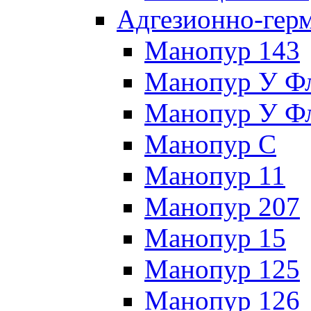
Адгезионно-гер
Манопур 143
Манопур У Ф
Манопур У Ф
Манопур С
Манопур 11
Манопур 207
Манопур 15
Манопур 125
Манопур 126