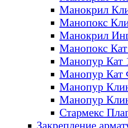
Манокрил Кл
Манопокс Кл
Манокрил Ин
Манопокс Кат
Манопур Кат 
Манопур Кат
Манопур Кли
Манопур Кли
Стармекс Пла
Закрепление арма