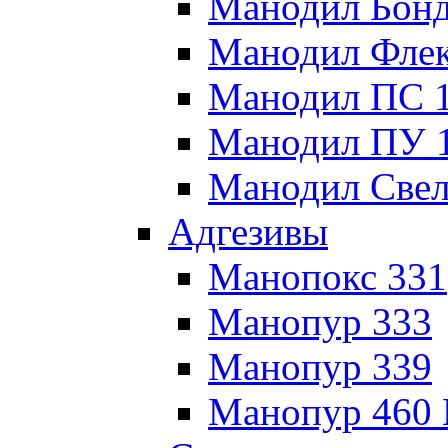
Манодил Бонд
Манодил Флек
Манодил ПС 
Манодил ПУ 
Манодил Свел
Адгезивы
Манопокс 331
Манопур 333
Манопур 339
Манопур 460 