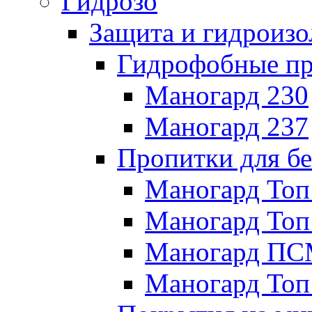
Гидрозо
Защита и гидроизо
Гидрофобные п
Маногард 230
Маногард 237
Пропитки для бе
Маногард Топ
Маногард Топ
Маногард П
Маногард Топ