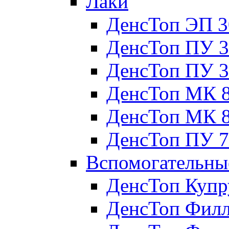
Лаки
ДенсТоп ЭП 3
ДенсТоп ПУ 3
ДенсТоп ПУ 3
ДенсТоп МК 
ДенсТоп МК 
ДенсТоп ПУ 7
Вспомогательны
ДенсТоп Куп
ДенсТоп Фил