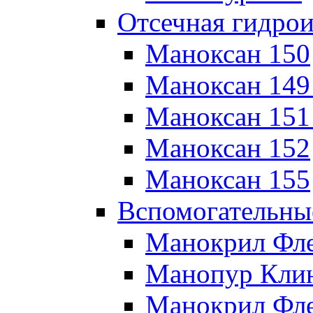
Отсечная гидро
Маноксан 150
Маноксан 149
Маноксан 151
Маноксан 152
Маноксан 155
Вспомогательны
Манокрил Фл
Манопур Кли
Манокрил Фле