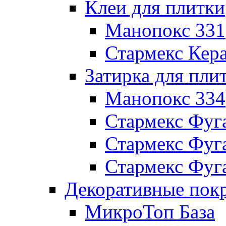
Клеи для плитки
Манопокс 331
Стармекс Кер
Затирка для пли
Манопокс 334
Стармекс Фуг
Стармекс Фуг
Стармекс Фуг
Декоративные пок
МикроТоп База