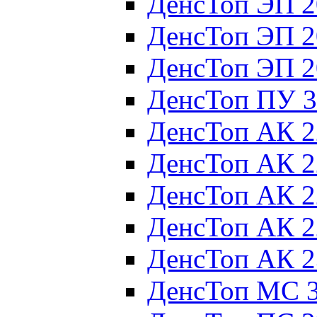
ДенсТоп ЭП 2
ДенсТоп ЭП 2
ДенсТоп ЭП 2
ДенсТоп ПУ 3
ДенсТоп АК 2
ДенсТоп АК 2
ДенсТоп АК 2
ДенсТоп АК 2
ДенсТоп АК 2
ДенсТоп МС 