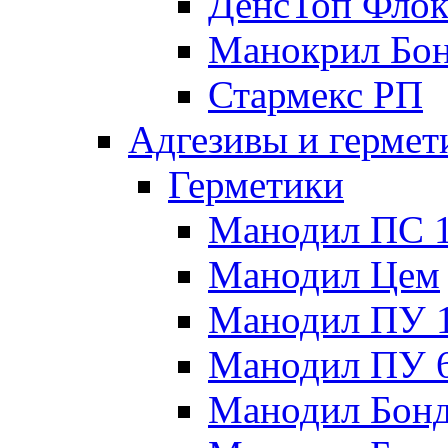
ДенсТоп Флок
Манокрил Бо
Стармекс РП
Адгезивы и гермет
Герметики
Манодил ПС 
Манодил Цем
Манодил ПУ 
Манодил ПУ 
Манодил Бон