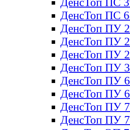
ДенсТоп ПС 3
ДенсТоп ПС 6
ДенсТоп ПУ 2
ДенсТоп ПУ 2
ДенсТоп ПУ 2
ДенсТоп ПУ 3
ДенсТоп ПУ 6
ДенсТоп ПУ 6
ДенсТоп ПУ 
ДенсТоп ПУ 7