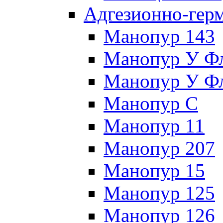
Адгезионно-гер
Манопур 143
Манопур У Ф
Манопур У Ф
Манопур С
Манопур 11
Манопур 207
Манопур 15
Манопур 125
Манопур 126