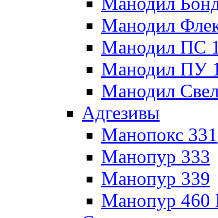
Манодил Бонд
Манодил Флек
Манодил ПС 
Манодил ПУ 
Манодил Свел
Адгезивы
Манопокс 331
Манопур 333
Манопур 339
Манопур 460 