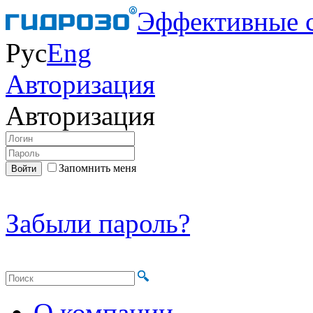
Эффективные 
Рус
Eng
Авторизация
Авторизация
Запомнить меня
Забыли пароль?
О компании