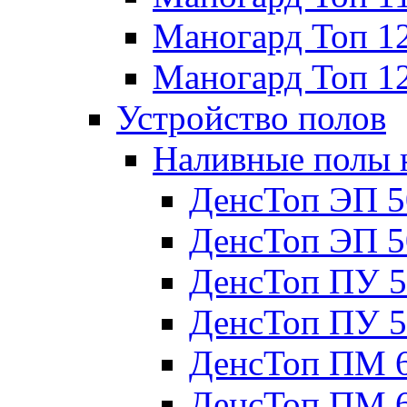
Маногард Топ 1
Маногард Топ 1
Устройство полов
Наливные полы 
ДенсТоп ЭП 5
ДенсТоп ЭП 5
ДенсТоп ПУ 5
ДенсТоп ПУ 5
ДенсТоп ПМ 
ДенсТоп ПМ 