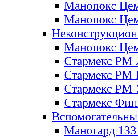
Манопокс Цем
Манопокс Цем
Неконструкцион
Манопокс Це
Стармекс РМ 
Стармекс РМ 
Стармекс РМ 
Стармекс Фи
Вспомогательны
Маногард 133