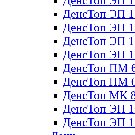
ДенсТоп ЭП 1
ДенсТоп ЭП 1
ДенсТоп ЭП 1
ДенсТоп ЭП 1
ДенсТоп ЭП 1
ДенсТоп ПМ 
ДенсТоп ПМ 
ДенсТоп МК 
ДенсТоп ЭП 1
ДенсТоп ЭП 1