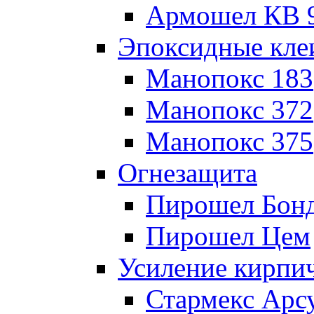
Армошел КВ 
Эпоксидные кле
Манопокс 183
Манопокс 372
Манопокс 375
Огнезащита
Пирошел Бон
Пирошел Цем
Усиление кирпи
Стармекс Арс