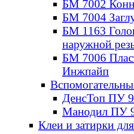
БМ 7002 Конн
БМ 7004 Загл
БМ 1163 Голов
наружной рез
БМ 7006 Плас
Инжпайп
Вспомогательны
ДенсТоп ПУ 9
Манодил ПУ 
Клеи и затирки дл