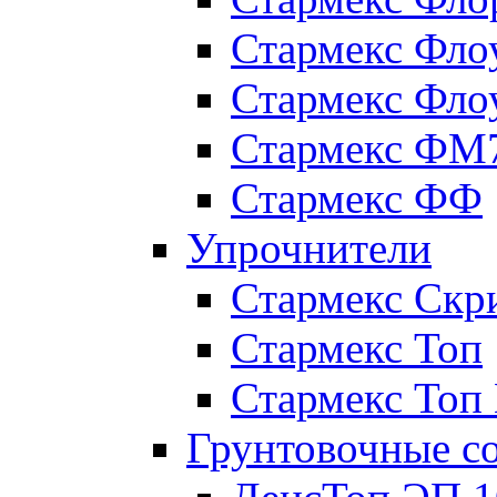
Стармекс Фло
Стармекс Фло
Стармекс ФМ
Стармекс ФФ
Упрочнители
Стармекс Скр
Стармекс Топ
Стармекс Топ
Грунтовочные с