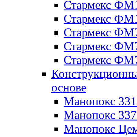
Стармекс ФМ
Стармекс ФМ
Стармекс ФМ
Стармекс ФМ
Стармекс ФМ
Конструкционны
основе
Манопокс 331
Манопокс 337
Манопокс Цем