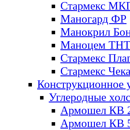
Стармекс МК
Маногард ФР
Манокрил Бо
Маноцем ТН
Стармекс Пла
Стармекс Чек
Конструкционное 
Углеродные хол
Армошел КВ 
Армошел КВ 