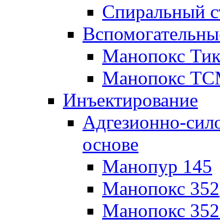
Спиральный с
Вспомогательны
Манопокс Тик
Манопокс Т
Инъектирование
Адгезионно-сил
основе
Манопур 145
Манопокс 352
Манопокс 35