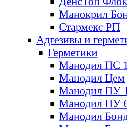
ДенсТоп Флок
Манокрил Бо
Стармекс РП
Адгезивы и гермет
Герметики
Манодил ПС 
Манодил Цем
Манодил ПУ 
Манодил ПУ 
Манодил Бон