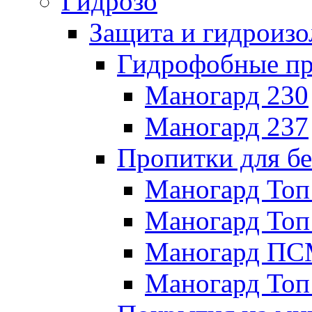
Гидрозо
Защита и гидроизо
Гидрофобные п
Маногард 230
Маногард 237
Пропитки для бе
Маногард Топ
Маногард Топ
Маногард П
Маногард Топ