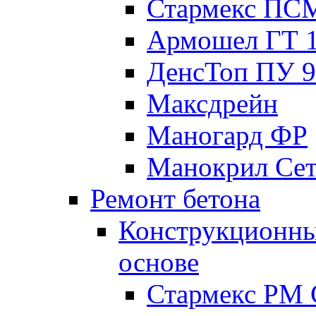
Стармекс ПС
Армошел ГТ 
ДенсТоп ПУ 9
Максдрейн
Маногард ФР
Манокрил Се
Ремонт бетона
Конструкционны
основе
Стармекс РМ 