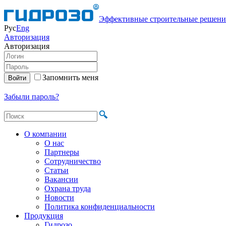
Эффективные строительные решени
Рус
Eng
Авторизация
Авторизация
Запомнить меня
Забыли пароль?
О компании
О нас
Партнеры
Сотрудничество
Статьи
Вакансии
Охрана труда
Новости
Политика конфиденциальности
Продукция
Гидрозо