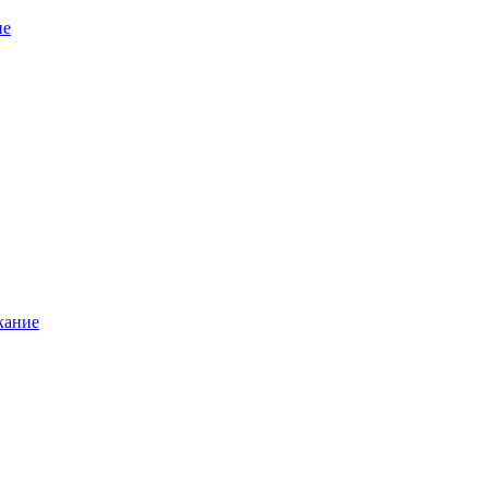
ие
кание