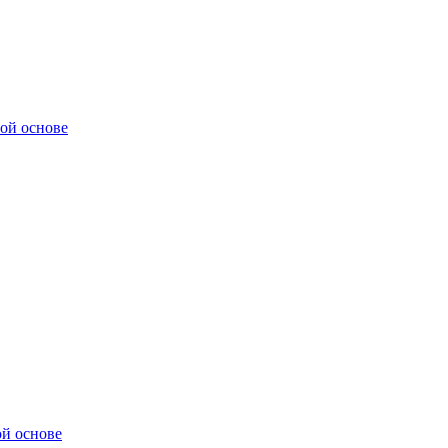
ой основе
й основе