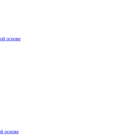
ой основе
й основе