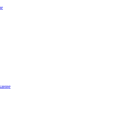
ие
кание