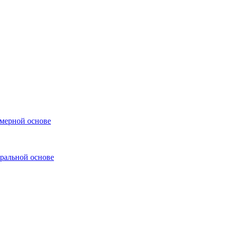
мерной основе
ральной основе