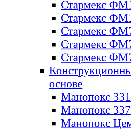
Стармекс ФМ
Стармекс ФМ
Стармекс ФМ
Стармекс ФМ
Стармекс ФМ
Конструкционны
основе
Манопокс 331
Манопокс 337
Манопокс Цем