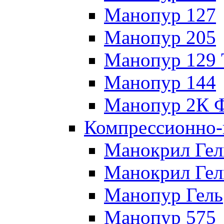
Манопур 127
Манопур 205
Манопур 129 
Манопур 144
Манопур 2К Ф
Компрессионно-
Манокрил Гел
Манокрил Гел
Манопур Гель
Манопур 575