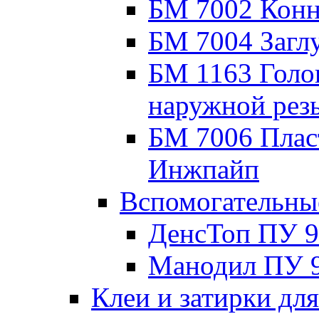
БМ 7002 Конн
БМ 7004 Загл
БМ 1163 Голов
наружной рез
БМ 7006 Плас
Инжпайп
Вспомогательны
ДенсТоп ПУ 9
Манодил ПУ 
Клеи и затирки дл