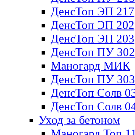
ДенсТоп ЭП 217
ДенсТоп ЭП 202
ДенсТоп ЭП 203
ДенсТоп ПУ 302
Маногард МИК
ДенсТоп ПУ 303
ДенсТоп Солв 0
ДенсТоп Солв 0
Уход за бетоном
Маногард Топ 1