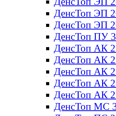
ДенсТоп ЭП 2
ДенсТоп ЭП 2
ДенсТоп ЭП 2
ДенсТоп ПУ 3
ДенсТоп АК 2
ДенсТоп АК 2
ДенсТоп АК 2
ДенсТоп АК 2
ДенсТоп АК 2
ДенсТоп МС 