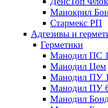
ДенсТоп Флок
Манокрил Бо
Стармекс РП
Адгезивы и гермет
Герметики
Манодил ПС 
Манодил Цем
Манодил ПУ 
Манодил ПУ 
Манодил Бон