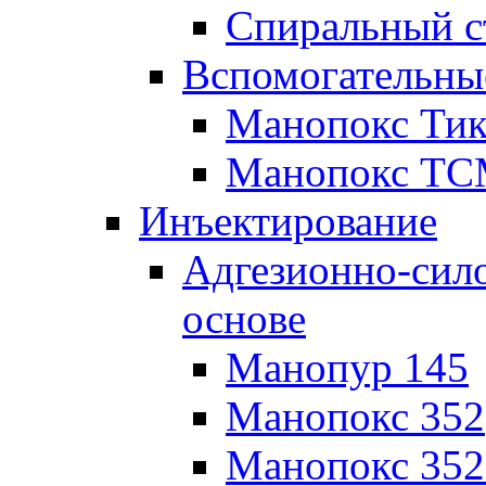
Спиральный с
Вспомогательны
Манопокс Тик
Манопокс Т
Инъектирование
Адгезионно-сил
основе
Манопур 145
Манопокс 352
Манопокс 35