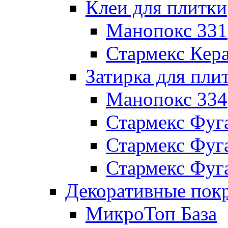
Клеи для плитки
Манопокс 331
Стармекс Кер
Затирка для пли
Манопокс 334
Стармекс Фуг
Стармекс Фуг
Стармекс Фуг
Декоративные пок
МикроТоп База