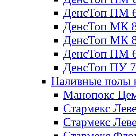
ДенсТоп ПМ 6
ДенсТоп МК 
ДенсТоп МК 
ДенсТоп ПМ 
ДенсТоп ПУ 
Наливные полы 
Манопокс Цем
Стармекс Лев
Стармекс Лев
Стармекс Фло