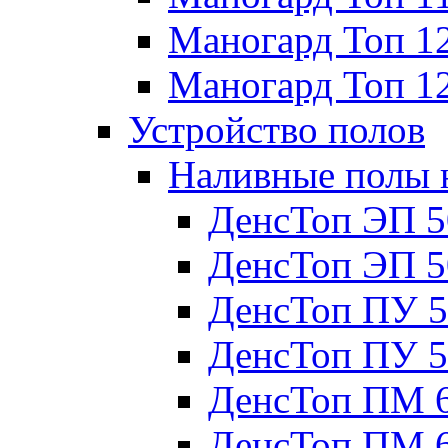
Маногард Топ 1
Маногард Топ 1
Устройство полов
Наливные полы 
ДенсТоп ЭП 5
ДенсТоп ЭП 5
ДенсТоп ПУ 5
ДенсТоп ПУ 5
ДенсТоп ПМ 
ДенсТоп ПМ 