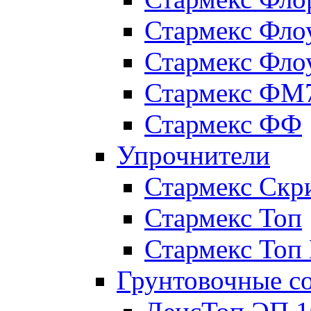
Стармекс Фло
Стармекс Фло
Стармекс ФМ
Стармекс ФФ
Упрочнители
Стармекс Скр
Стармекс Топ
Стармекс Топ
Грунтовочные с