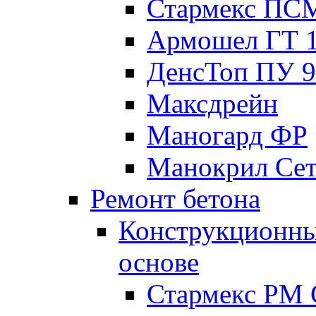
Стармекс ПС
Армошел ГТ 
ДенсТоп ПУ 9
Максдрейн
Маногард ФР
Манокрил Се
Ремонт бетона
Конструкционны
основе
Стармекс РМ 