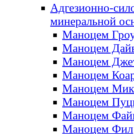
Адгезионно-сило
минеральной ос
Маноцем Гро
Маноцем Дай
Маноцем Дже
Маноцем Коа
Маноцем Мик
Маноцем Пуц
Маноцем Фай
Маноцем Фил