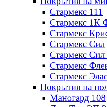
Покрытия на ми
Стармекс 111
Стармекс 1К 
Стармекс Кри
Стармекс Сил
Стармекс Сил
Стармекс Фле
Стармекс Эла
Покрытия на по
Маногард 108