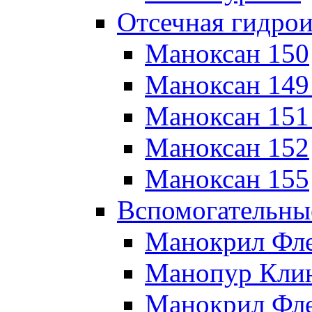
Отсечная гидро
Маноксан 150
Маноксан 149
Маноксан 151
Маноксан 152
Маноксан 155
Вспомогательны
Манокрил Фл
Манопур Кли
Манокрил Фле