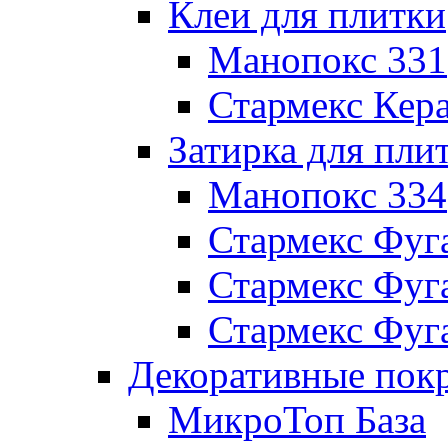
Клеи для плитки
Манопокс 331
Стармекс Кер
Затирка для пли
Манопокс 334
Стармекс Фуг
Стармекс Фуг
Стармекс Фуг
Декоративные пок
МикроТоп База