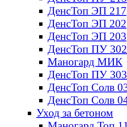
ДенсТоп ЭП 217
ДенсТоп ЭП 202
ДенсТоп ЭП 203
ДенсТоп ПУ 302
Маногард МИК
ДенсТоп ПУ 303
ДенсТоп Солв 0
ДенсТоп Солв 0
Уход за бетоном
Маногард Топ 1