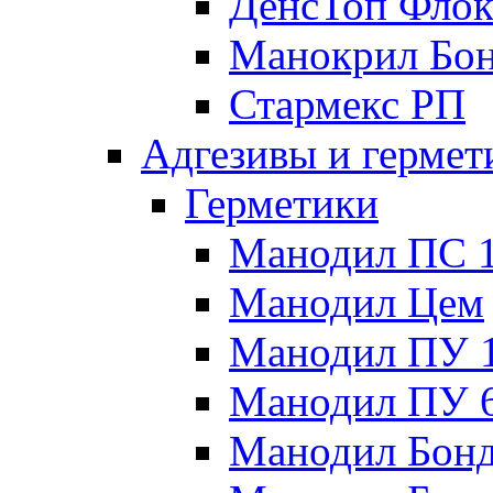
ДенсТоп Флок
Манокрил Бо
Стармекс РП
Адгезивы и гермет
Герметики
Манодил ПС 
Манодил Цем
Манодил ПУ 
Манодил ПУ 
Манодил Бон