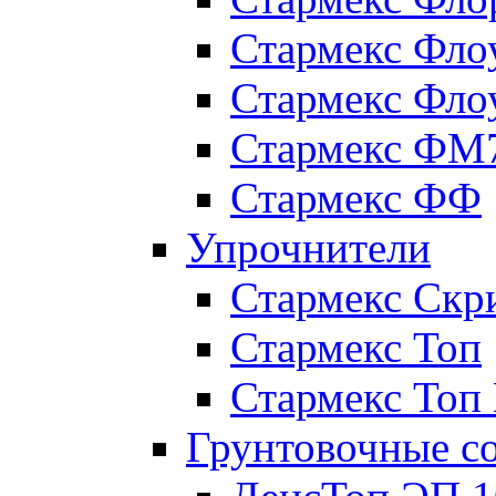
Стармекс Фло
Стармекс Фло
Стармекс ФМ
Стармекс ФФ
Упрочнители
Стармекс Скр
Стармекс Топ
Стармекс Топ
Грунтовочные с