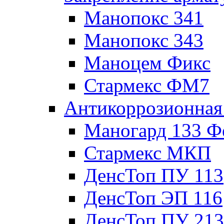
Манопокс 341
Манопокс 343
Маноцем Фикс
Стармекс ФМ7
Антикоррозионная
Маногард 133 Ф
Стармекс МКП
ДенсТоп ПУ 113
ДенсТоп ЭП 116
ДенсТоп ПУ 213