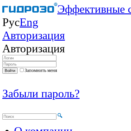
Эффективные 
Рус
Eng
Авторизация
Авторизация
Запомнить меня
Забыли пароль?
О компании