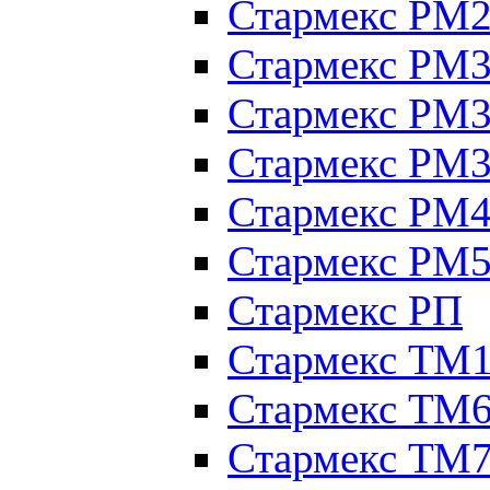
Стармекс РМ
Стармекс РМ
Стармекс РМ3
Стармекс РМ
Стармекс РМ
Стармекс РМ
Стармекс РП
Стармекс ТМ
Стармекс ТМ
Стармекс ТМ