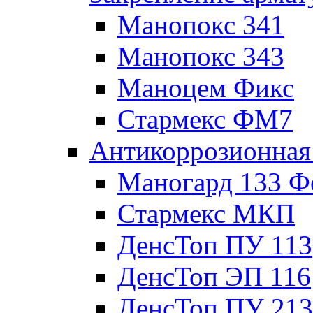
Манопокс 341
Манопокс 343
Маноцем Фикс
Стармекс ФМ7
Антикоррозионная
Маногард 133 Ф
Стармекс МКП
ДенсТоп ПУ 113
ДенсТоп ЭП 116
ДенсТоп ПУ 213