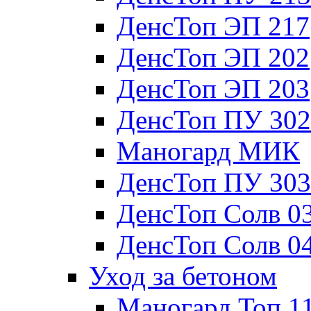
ДенсТоп ЭП 217
ДенсТоп ЭП 202
ДенсТоп ЭП 203
ДенсТоп ПУ 302
Маногард МИК
ДенсТоп ПУ 303
ДенсТоп Солв 0
ДенсТоп Солв 0
Уход за бетоном
Маногард Топ 1