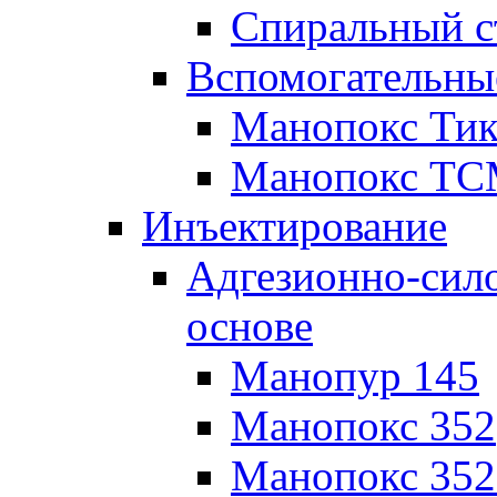
Спиральный с
Вспомогательны
Манопокс Тик
Манопокс Т
Инъектирование
Адгезионно-сил
основе
Манопур 145
Манопокс 352
Манопокс 35