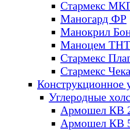
Стармекс МК
Маногард ФР
Манокрил Бо
Маноцем ТН
Стармекс Пла
Стармекс Чек
Конструкционное 
Углеродные хол
Армошел КВ 
Армошел КВ 