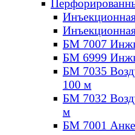
Перфорированны
Инъекционная
Инъекционная
БМ 7007 Инжпа
БМ 6999 Инжпа
БМ 7035 Возд
100 м
БМ 7032 Возд
м
БМ 7001 Анке