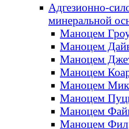
Адгезионно-сило
минеральной ос
Маноцем Гро
Маноцем Дай
Маноцем Дже
Маноцем Коа
Маноцем Мик
Маноцем Пуц
Маноцем Фай
Маноцем Фил