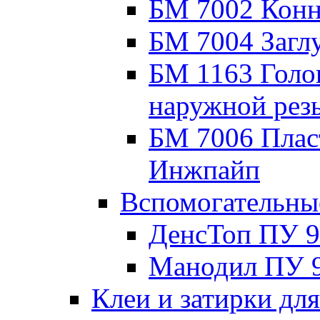
БМ 7002 Конн
БМ 7004 Загл
БМ 1163 Голов
наружной рез
БМ 7006 Плас
Инжпайп
Вспомогательны
ДенсТоп ПУ 9
Манодил ПУ 
Клеи и затирки дл