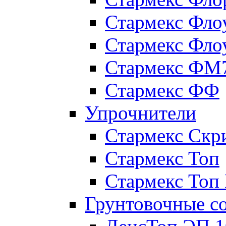
Стармекс Фло
Стармекс Фло
Стармекс ФМ
Стармекс ФФ
Упрочнители
Стармекс Скр
Стармекс Топ
Стармекс Топ
Грунтовочные с