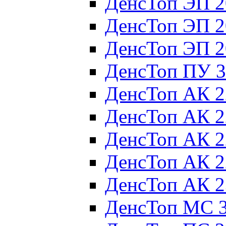
ДенсТоп ЭП 2
ДенсТоп ЭП 2
ДенсТоп ЭП 2
ДенсТоп ПУ 3
ДенсТоп АК 2
ДенсТоп АК 2
ДенсТоп АК 2
ДенсТоп АК 2
ДенсТоп АК 2
ДенсТоп МС 