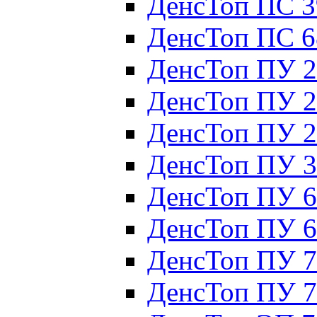
ДенсТоп ПС 3
ДенсТоп ПС 6
ДенсТоп ПУ 2
ДенсТоп ПУ 2
ДенсТоп ПУ 2
ДенсТоп ПУ 3
ДенсТоп ПУ 6
ДенсТоп ПУ 6
ДенсТоп ПУ 
ДенсТоп ПУ 7