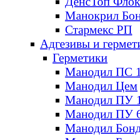
ДенсТоп Флок
Манокрил Бо
Стармекс РП
Адгезивы и гермет
Герметики
Манодил ПС 
Манодил Цем
Манодил ПУ 
Манодил ПУ 
Манодил Бон