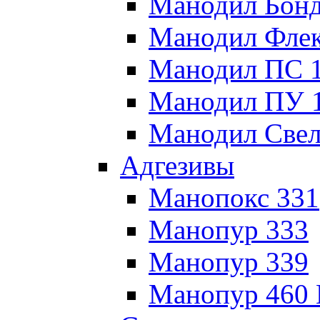
Манодил Бонд
Манодил Флек
Манодил ПС 
Манодил ПУ 
Манодил Свел
Адгезивы
Манопокс 331
Манопур 333
Манопур 339
Манопур 460 