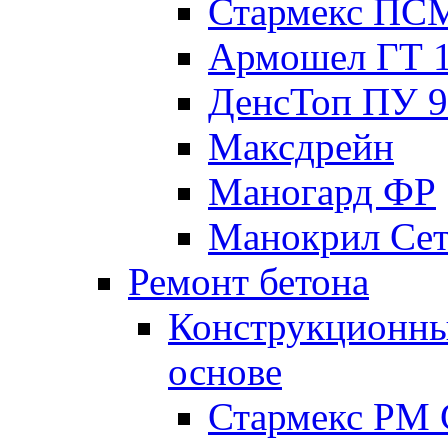
Стармекс ПС
Армошел ГТ 
ДенсТоп ПУ 9
Максдрейн
Маногард ФР
Манокрил Се
Ремонт бетона
Конструкционны
основе
Стармекс РМ 