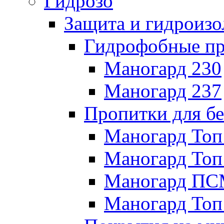
Гидрозо
Защита и гидроизо
Гидрофобные п
Маногард 230
Маногард 237
Пропитки для бе
Маногард Топ
Маногард Топ
Маногард П
Маногард Топ