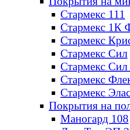
Покрытия на ми
Стармекс 111
Стармекс 1К 
Стармекс Кри
Стармекс Сил
Стармекс Сил
Стармекс Фле
Стармекс Эла
Покрытия на по
Маногард 108