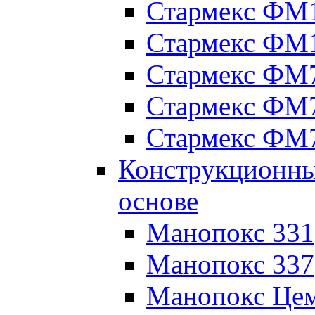
Стармекс ФМ
Стармекс ФМ
Стармекс ФМ
Стармекс ФМ
Стармекс ФМ
Конструкционны
основе
Манопокс 331
Манопокс 337
Манопокс Цем