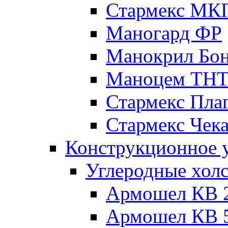
Стармекс МК
Маногард ФР
Манокрил Бо
Маноцем ТН
Стармекс Пла
Стармекс Чек
Конструкционное 
Углеродные хол
Армошел КВ 
Армошел КВ 