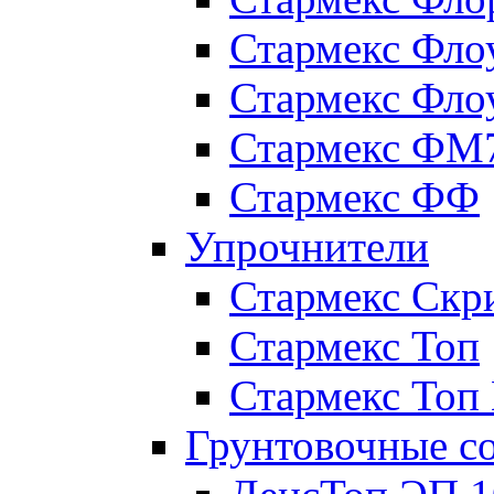
Стармекс Фло
Стармекс Фло
Стармекс ФМ
Стармекс ФФ
Упрочнители
Стармекс Скр
Стармекс Топ
Стармекс Топ
Грунтовочные с