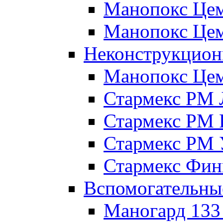
Манопокс Цем
Манопокс Цем
Неконструкцион
Манопокс Це
Стармекс РМ 
Стармекс РМ 
Стармекс РМ 
Стармекс Фи
Вспомогательны
Маногард 133