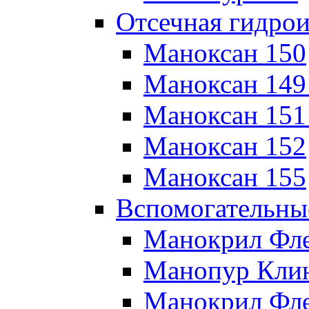
Отсечная гидро
Маноксан 150
Маноксан 149
Маноксан 151
Маноксан 152
Маноксан 155
Вспомогательны
Манокрил Фл
Манопур Кли
Манокрил Фле