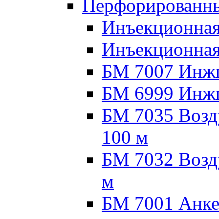
Перфорированны
Инъекционная
Инъекционная
БМ 7007 Инжпа
БМ 6999 Инжпа
БМ 7035 Возд
100 м
БМ 7032 Возд
м
БМ 7001 Анке