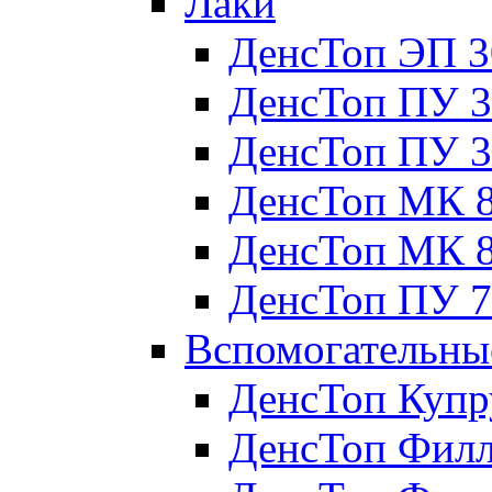
Лаки
ДенсТоп ЭП 3
ДенсТоп ПУ 3
ДенсТоп ПУ 3
ДенсТоп МК 
ДенсТоп МК 
ДенсТоп ПУ 7
Вспомогательны
ДенсТоп Куп
ДенсТоп Фил