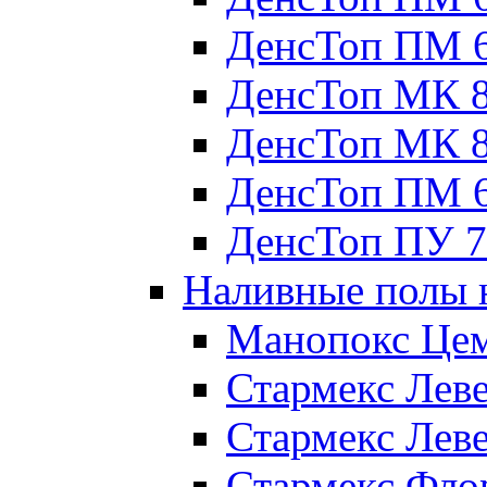
ДенсТоп ПМ 6
ДенсТоп МК 
ДенсТоп МК 
ДенсТоп ПМ 
ДенсТоп ПУ 
Наливные полы 
Манопокс Цем
Стармекс Лев
Стармекс Лев
Стармекс Фло