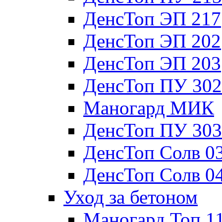
ДенсТоп ЭП 217
ДенсТоп ЭП 202
ДенсТоп ЭП 203
ДенсТоп ПУ 302
Маногард МИК
ДенсТоп ПУ 303
ДенсТоп Солв 0
ДенсТоп Солв 0
Уход за бетоном
Маногард Топ 1