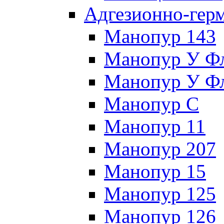
Адгезионно-гер
Манопур 143
Манопур У Ф
Манопур У Ф
Манопур С
Манопур 11
Манопур 207
Манопур 15
Манопур 125
Манопур 126