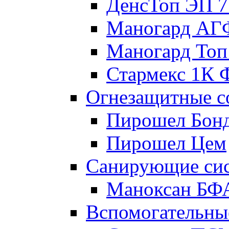
ДенсТоп ЭП 7
Маногард АГ
Маногард Топ
Стармекс 1К 
Огнезащитные с
Пирошел Бон
Пирошел Цем
Санирующие си
Маноксан БФ
Вспомогательны