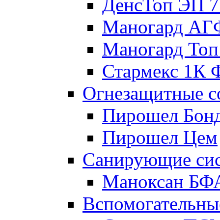
ДенсТоп ЭП 7
Маногард АГ
Маногард Топ
Стармекс 1К 
Огнезащитные с
Пирошел Бон
Пирошел Цем
Санирующие си
Маноксан БФ
Вспомогательны