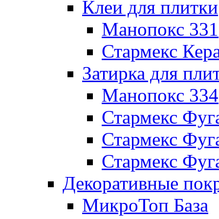
Клеи для плитки
Манопокс 331
Стармекс Кер
Затирка для пли
Манопокс 334
Стармекс Фуг
Стармекс Фуг
Стармекс Фуг
Декоративные пок
МикроТоп База