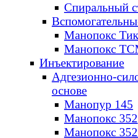
Спиральный с
Вспомогательны
Манопокс Тик
Манопокс Т
Инъектирование
Адгезионно-сил
основе
Манопур 145
Манопокс 352
Манопокс 35