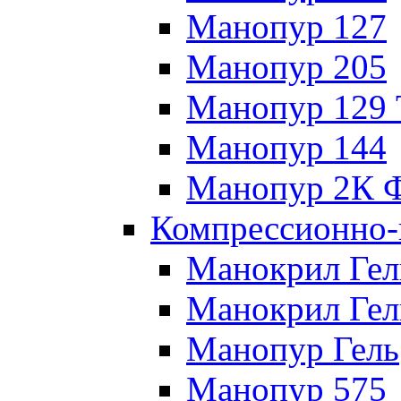
Манопур 127
Манопур 205
Манопур 129 
Манопур 144
Манопур 2К Ф
Компрессионно-
Манокрил Гел
Манокрил Гел
Манопур Гель
Манопур 575