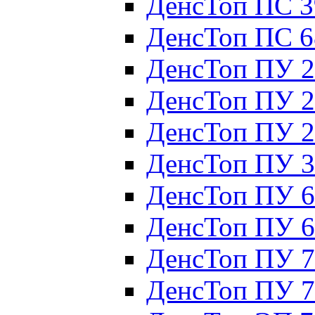
ДенсТоп ПС 3
ДенсТоп ПС 6
ДенсТоп ПУ 2
ДенсТоп ПУ 2
ДенсТоп ПУ 2
ДенсТоп ПУ 3
ДенсТоп ПУ 6
ДенсТоп ПУ 6
ДенсТоп ПУ 
ДенсТоп ПУ 7