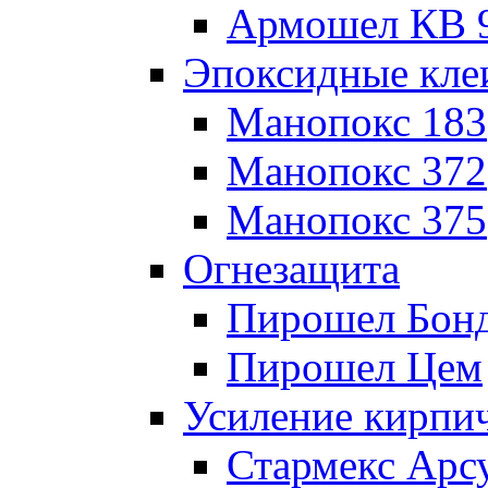
Армошел КВ 
Эпоксидные кле
Манопокс 183
Манопокс 372
Манопокс 375
Огнезащита
Пирошел Бон
Пирошел Цем
Усиление кирпи
Стармекс Арс