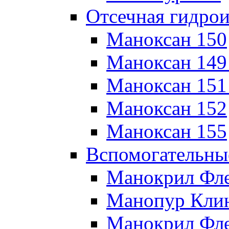
Отсечная гидро
Маноксан 150
Маноксан 149
Маноксан 151
Маноксан 152
Маноксан 155
Вспомогательны
Манокрил Фл
Манопур Кли
Манокрил Фле