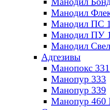
Манодил Бонд
Манодил Флек
Манодил ПС 
Манодил ПУ 
Манодил Свел
Адгезивы
Манопокс 331
Манопур 333
Манопур 339
Манопур 460 