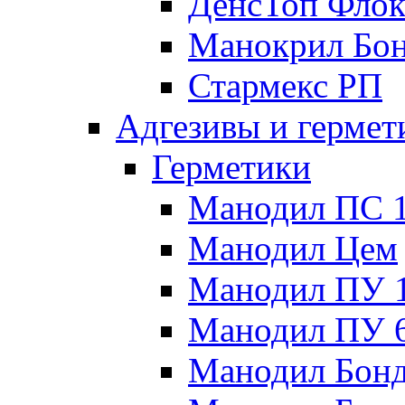
ДенсТоп Флок
Манокрил Бо
Стармекс РП
Адгезивы и гермет
Герметики
Манодил ПС 
Манодил Цем
Манодил ПУ 
Манодил ПУ 
Манодил Бон