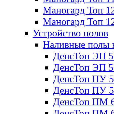
Маногард Топ 1
Маногард Топ 1
Устройство полов
Наливные полы 
ДенсТоп ЭП 5
ДенсТоп ЭП 5
ДенсТоп ПУ 5
ДенсТоп ПУ 5
ДенсТоп ПМ 
ДенсТоп ПМ 