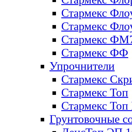
Стармекс Фло
Стармекс Фло
Стармекс ФМ
Стармекс ФФ
Упрочнители
Стармекс Скр
Стармекс Топ
Стармекс Топ
Грунтовочные с