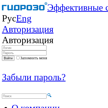
Эффективные 
Рус
Eng
Авторизация
Авторизация
Запомнить меня
Забыли пароль?
О компании