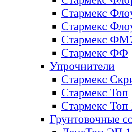
Стармекс Фло
Стармекс Фло
Стармекс ФМ
Стармекс ФФ
Упрочнители
Стармекс Скр
Стармекс Топ
Стармекс Топ
Грунтовочные с