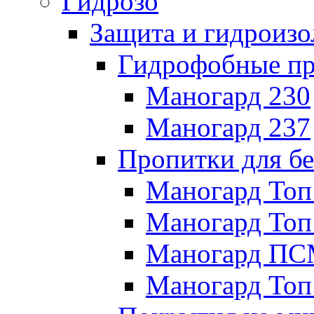
Гидрозо
Защита и гидроизо
Гидрофобные п
Маногард 230
Маногард 237
Пропитки для бе
Маногард Топ
Маногард Топ
Маногард П
Маногард Топ