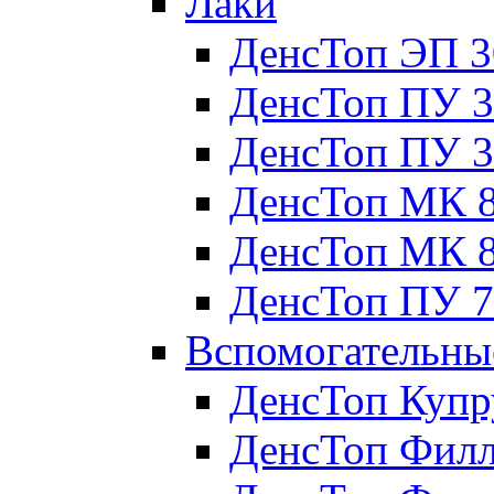
Лаки
ДенсТоп ЭП 3
ДенсТоп ПУ 3
ДенсТоп ПУ 3
ДенсТоп МК 
ДенсТоп МК 
ДенсТоп ПУ 7
Вспомогательны
ДенсТоп Куп
ДенсТоп Фил