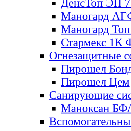
ДенсТоп ЭП 7
Маногард АГ
Маногард Топ
Стармекс 1К 
Огнезащитные с
Пирошел Бон
Пирошел Цем
Санирующие си
Маноксан БФ
Вспомогательны