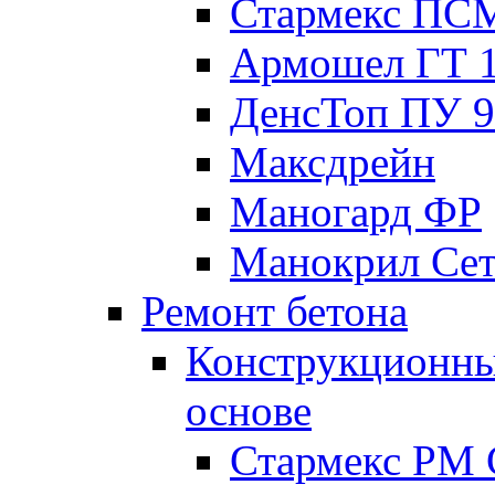
Стармекс ПС
Армошел ГТ 
ДенсТоп ПУ 9
Максдрейн
Маногард ФР
Манокрил Се
Ремонт бетона
Конструкционны
основе
Стармекс РМ 