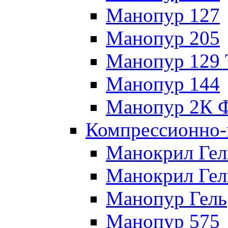
Манопур 127
Манопур 205
Манопур 129 
Манопур 144
Манопур 2К Ф
Компрессионно-
Манокрил Гел
Манокрил Гел
Манопур Гель
Манопур 575