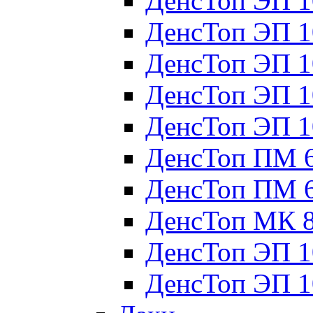
ДенсТоп ЭП 1
ДенсТоп ЭП 1
ДенсТоп ЭП 1
ДенсТоп ЭП 1
ДенсТоп ЭП 1
ДенсТоп ПМ 
ДенсТоп ПМ 
ДенсТоп МК 
ДенсТоп ЭП 1
ДенсТоп ЭП 1