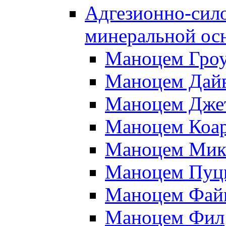
Адгезионно-сило
минеральной ос
Маноцем Гро
Маноцем Дай
Маноцем Дже
Маноцем Коа
Маноцем Мик
Маноцем Пуц
Маноцем Фай
Маноцем Фил