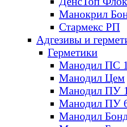
ДенсТоп Флок
Манокрил Бо
Стармекс РП
Адгезивы и гермет
Герметики
Манодил ПС 
Манодил Цем
Манодил ПУ 
Манодил ПУ 
Манодил Бон