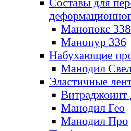
Составы для пе
деформационног
Манопокс 338
Манопур 336
Набухающие пр
Манодил Све
Эластичные лен
Витраджоинт
Манодил Гео
Манодил Про