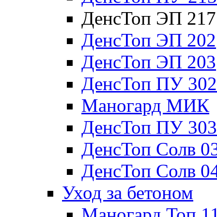
ДенсТоп ЭП 217
ДенсТоп ЭП 202
ДенсТоп ЭП 203
ДенсТоп ПУ 302
Маногард МИК
ДенсТоп ПУ 303
ДенсТоп Солв 0
ДенсТоп Солв 0
Уход за бетоном
Маногард Топ 1