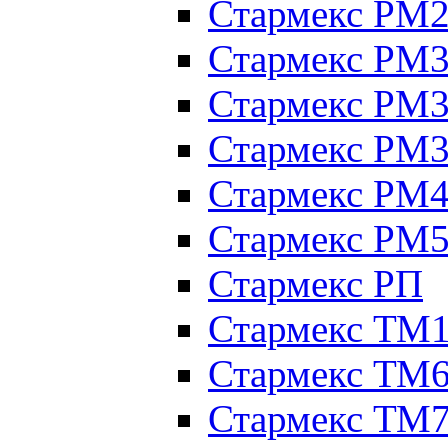
Стармекс РМ
Стармекс РМ
Стармекс РМ3
Стармекс РМ
Стармекс РМ
Стармекс РМ
Стармекс РП
Стармекс ТМ
Стармекс ТМ
Стармекс ТМ