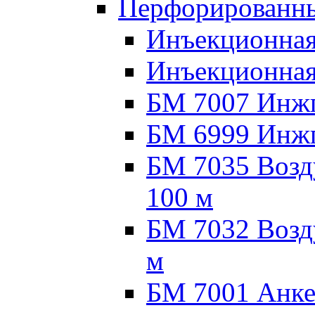
Перфорированны
Инъекционная
Инъекционная
БМ 7007 Инжпа
БМ 6999 Инжпа
БМ 7035 Возд
100 м
БМ 7032 Возд
м
БМ 7001 Анке