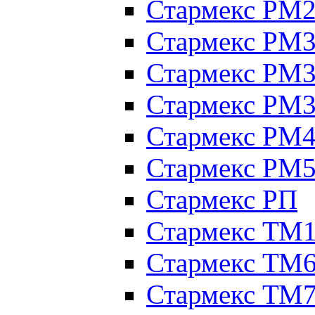
Стармекс РМ
Стармекс РМ
Стармекс РМ3
Стармекс РМ
Стармекс РМ
Стармекс РМ
Стармекс РП
Стармекс ТМ
Стармекс ТМ
Стармекс ТМ