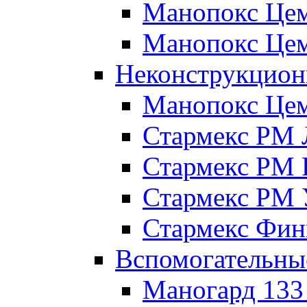
Манопокс Цем
Манопокс Цем
Неконструкцион
Манопокс Це
Стармекс РМ 
Стармекс РМ 
Стармекс РМ 
Стармекс Фи
Вспомогательны
Маногард 133