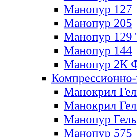
Манопур 127
Манопур 205
Манопур 129 
Манопур 144
Манопур 2К Ф
Компрессионно-
Манокрил Гел
Манокрил Гел
Манопур Гель
Манопур 575