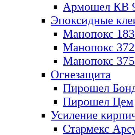
Армошел КВ 
Эпоксидные кле
Манопокс 183
Манопокс 372
Манопокс 375
Огнезащита
Пирошел Бон
Пирошел Цем
Усиление кирпи
Стармекс Арс