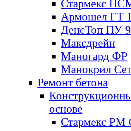
Стармекс ПС
Армошел ГТ 
ДенсТоп ПУ 9
Максдрейн
Маногард ФР
Манокрил Се
Ремонт бетона
Конструкционны
основе
Стармекс РМ 