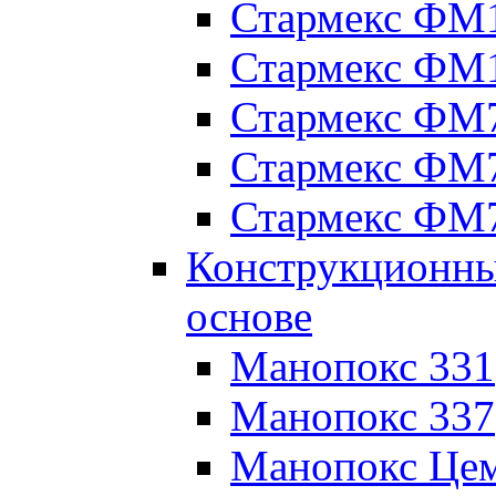
Стармекс ФМ
Стармекс ФМ
Стармекс ФМ
Стармекс ФМ
Стармекс ФМ
Конструкционны
основе
Манопокс 331
Манопокс 337
Манопокс Цем