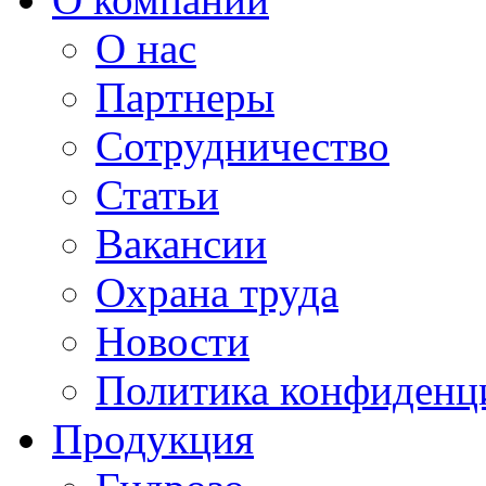
О нас
Партнеры
Сотрудничество
Статьи
Вакансии
Охрана труда
Новости
Политика конфиденц
Продукция