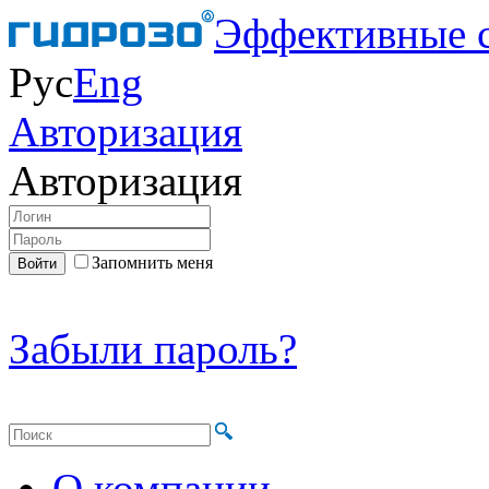
Эффективные 
Рус
Eng
Авторизация
Авторизация
Запомнить меня
Забыли пароль?
О компании