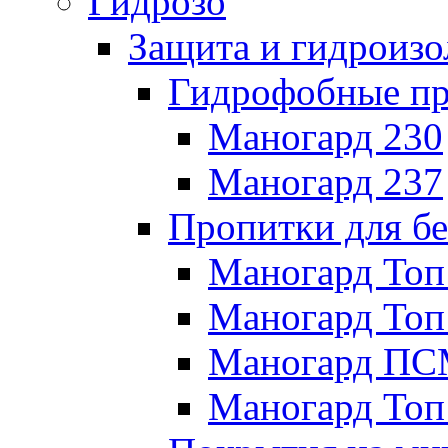
Гидрозо
Защита и гидроизо
Гидрофобные п
Маногард 230
Маногард 237
Пропитки для бе
Маногард Топ
Маногард Топ
Маногард П
Маногард Топ