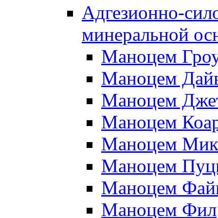
Адгезионно-сило
минеральной ос
Маноцем Гро
Маноцем Дай
Маноцем Дже
Маноцем Коа
Маноцем Мик
Маноцем Пуц
Маноцем Фай
Маноцем Фил