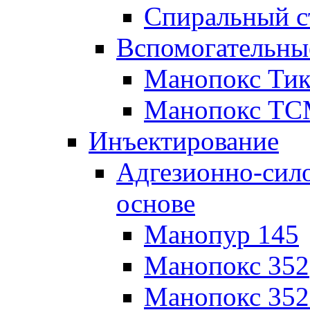
Спиральный с
Вспомогательны
Манопокс Тик
Манопокс Т
Инъектирование
Адгезионно-сил
основе
Манопур 145
Манопокс 352
Манопокс 35