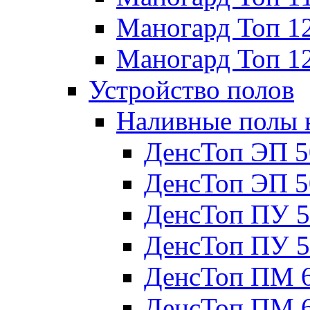
Маногард Топ 1
Маногард Топ 1
Устройство полов
Наливные полы 
ДенсТоп ЭП 5
ДенсТоп ЭП 5
ДенсТоп ПУ 5
ДенсТоп ПУ 5
ДенсТоп ПМ 
ДенсТоп ПМ 