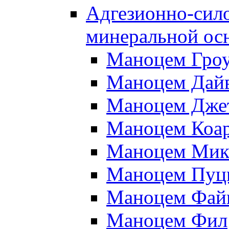
Адгезионно-сило
минеральной ос
Маноцем Гро
Маноцем Дай
Маноцем Дже
Маноцем Коа
Маноцем Мик
Маноцем Пуц
Маноцем Фай
Маноцем Фил