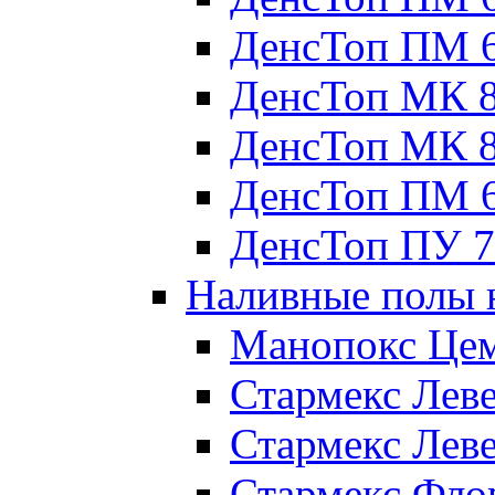
ДенсТоп ПМ 6
ДенсТоп МК 
ДенсТоп МК 
ДенсТоп ПМ 
ДенсТоп ПУ 
Наливные полы 
Манопокс Цем
Стармекс Лев
Стармекс Лев
Стармекс Фло