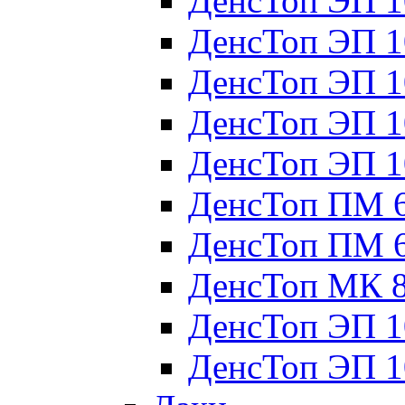
ДенсТоп ЭП 1
ДенсТоп ЭП 1
ДенсТоп ЭП 1
ДенсТоп ЭП 1
ДенсТоп ЭП 1
ДенсТоп ПМ 
ДенсТоп ПМ 
ДенсТоп МК 
ДенсТоп ЭП 1
ДенсТоп ЭП 1