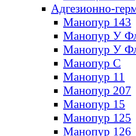
Адгезионно-гер
Манопур 143
Манопур У Ф
Манопур У Ф
Манопур С
Манопур 11
Манопур 207
Манопур 15
Манопур 125
Манопур 126