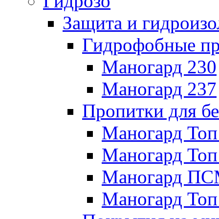
Гидрозо
Защита и гидроизо
Гидрофобные п
Маногард 230
Маногард 237
Пропитки для бе
Маногард Топ
Маногард Топ
Маногард П
Маногард Топ