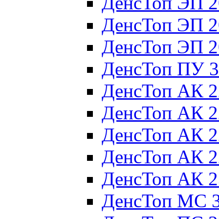
ДенсТоп ЭП 2
ДенсТоп ЭП 2
ДенсТоп ЭП 2
ДенсТоп ПУ 3
ДенсТоп АК 2
ДенсТоп АК 2
ДенсТоп АК 2
ДенсТоп АК 2
ДенсТоп АК 2
ДенсТоп МС 