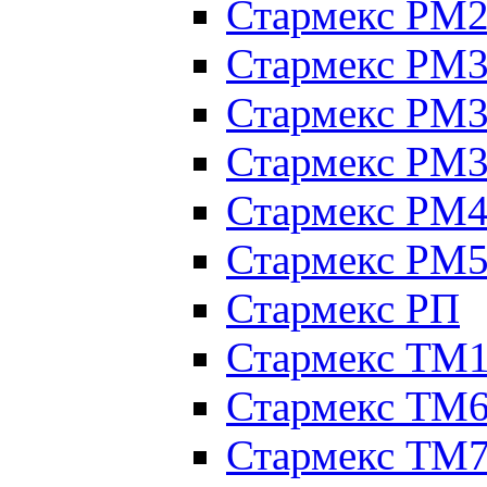
Стармекс РМ
Стармекс РМ
Стармекс РМ3
Стармекс РМ
Стармекс РМ
Стармекс РМ
Стармекс РП
Стармекс ТМ
Стармекс ТМ
Стармекс ТМ