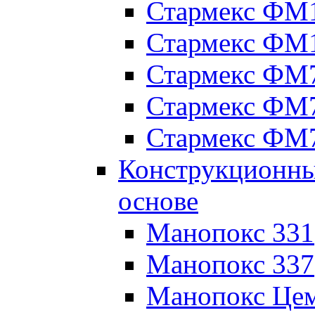
Стармекс ФМ
Стармекс ФМ
Стармекс ФМ
Стармекс ФМ
Стармекс ФМ
Конструкционны
основе
Манопокс 331
Манопокс 337
Манопокс Цем