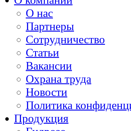
О нас
Партнеры
Сотрудничество
Статьи
Вакансии
Охрана труда
Новости
Политика конфиденц
Продукция