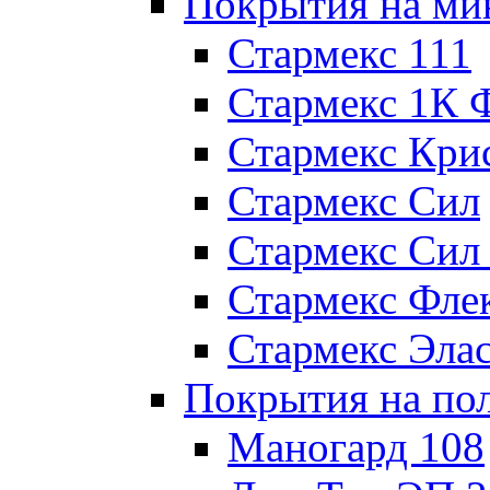
Покрытия на ми
Стармекс 111
Стармекс 1К 
Стармекс Кри
Стармекс Сил
Стармекс Сил
Стармекс Фле
Стармекс Эла
Покрытия на по
Маногард 108