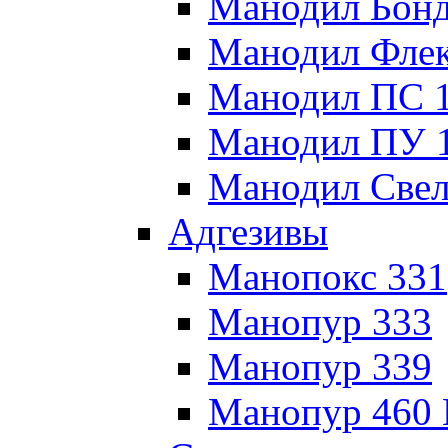
Манодил Бонд
Манодил Флек
Манодил ПС 
Манодил ПУ 
Манодил Свел
Адгезивы
Манопокс 331
Манопур 333
Манопур 339
Манопур 460 