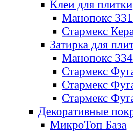
Клеи для плитки
Манопокс 331
Стармекс Кер
Затирка для пли
Манопокс 334
Стармекс Фуг
Стармекс Фуг
Стармекс Фуг
Декоративные пок
МикроТоп База