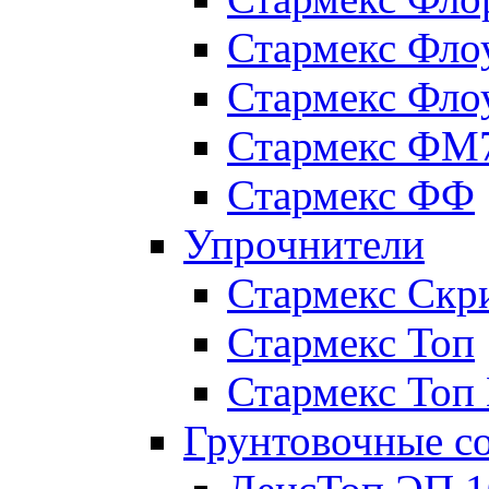
Стармекс Фло
Стармекс Фло
Стармекс ФМ
Стармекс ФФ
Упрочнители
Стармекс Скр
Стармекс Топ
Стармекс Топ
Грунтовочные с