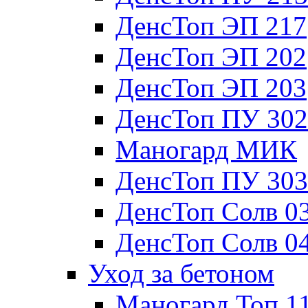
ДенсТоп ЭП 217
ДенсТоп ЭП 202
ДенсТоп ЭП 203
ДенсТоп ПУ 302
Маногард МИК
ДенсТоп ПУ 303
ДенсТоп Солв 0
ДенсТоп Солв 0
Уход за бетоном
Маногард Топ 1