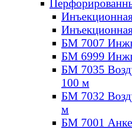
Перфорированны
Инъекционная
Инъекционная
БМ 7007 Инжпа
БМ 6999 Инжпа
БМ 7035 Возд
100 м
БМ 7032 Возд
м
БМ 7001 Анке