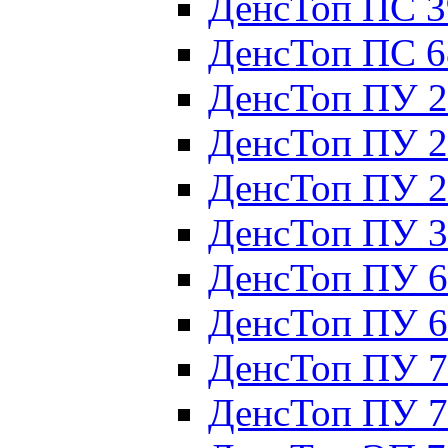
ДенсТоп ПС 3
ДенсТоп ПС 6
ДенсТоп ПУ 2
ДенсТоп ПУ 2
ДенсТоп ПУ 2
ДенсТоп ПУ 3
ДенсТоп ПУ 6
ДенсТоп ПУ 6
ДенсТоп ПУ 
ДенсТоп ПУ 7