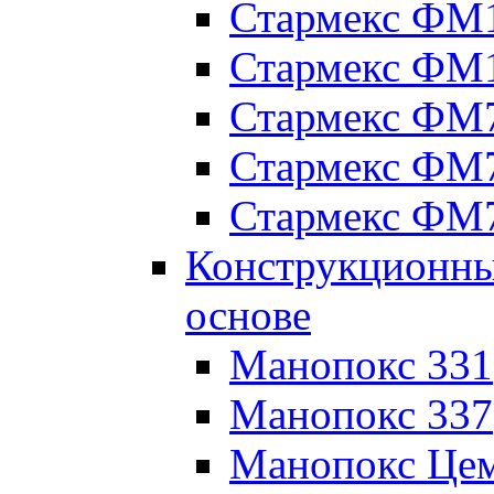
Стармекс ФМ
Стармекс ФМ
Стармекс ФМ
Стармекс ФМ
Стармекс ФМ
Конструкционны
основе
Манопокс 331
Манопокс 337
Манопокс Цем