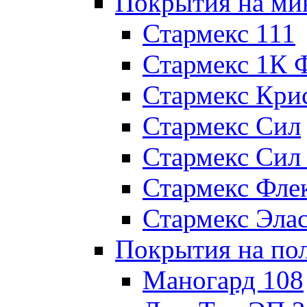
Покрытия на ми
Стармекс 111
Стармекс 1К 
Стармекс Кри
Стармекс Сил
Стармекс Сил
Стармекс Фле
Стармекс Эла
Покрытия на по
Маногард 108