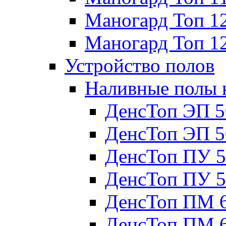
Маногард Топ 1
Маногард Топ 1
Устройство полов
Наливные полы 
ДенсТоп ЭП 5
ДенсТоп ЭП 5
ДенсТоп ПУ 5
ДенсТоп ПУ 5
ДенсТоп ПМ 
ДенсТоп ПМ 