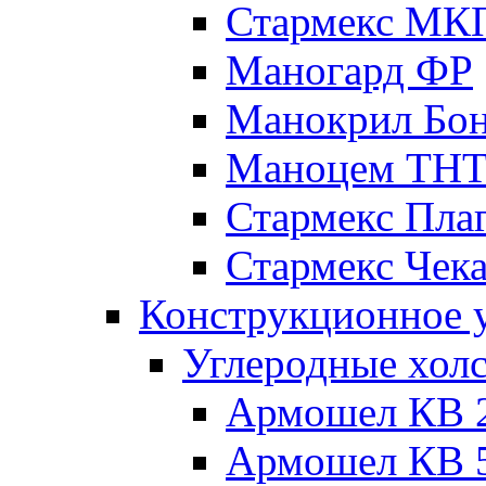
Стармекс МК
Маногард ФР
Манокрил Бо
Маноцем ТН
Стармекс Пла
Стармекс Чек
Конструкционное 
Углеродные хол
Армошел КВ 
Армошел КВ 