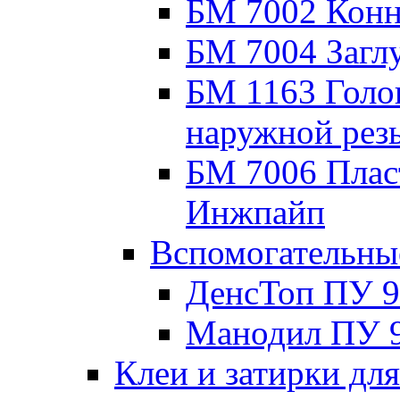
БМ 7002 Конн
БМ 7004 Загл
БМ 1163 Голов
наружной рез
БМ 7006 Плас
Инжпайп
Вспомогательны
ДенсТоп ПУ 9
Манодил ПУ 
Клеи и затирки дл