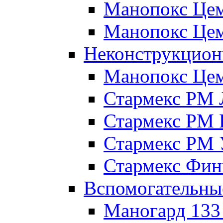
Манопокс Цем
Манопокс Цем
Неконструкцион
Манопокс Це
Стармекс РМ 
Стармекс РМ 
Стармекс РМ 
Стармекс Фи
Вспомогательны
Маногард 133