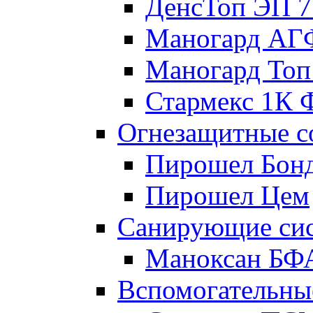
ДенсТоп ЭП 7
Маногард АГ
Маногард Топ
Стармекс 1К 
Огнезащитные с
Пирошел Бон
Пирошел Цем
Санирующие си
Маноксан БФ
Вспомогательны