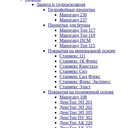
Защита и гидроизоляция
Гидрофобные пропитки
Маногард 230
Маногард 237
Пропитки для бетона
Маногард Топ 117
Маногард Топ 119
Маногард ПСМ
Маногард Топ 115
Покрытия на минеральной основе
Стармекс 111
Стармекс 1К Флекс
Стармекс Кристалл
Стармекс Сил
Стармекс Сил Флекс
Стармекс Флекс Экспресс
Стармекс Эласт
Покрытия на полимерной основе
Маногард 108
ДенсТоп ЭП 201
ДенсТоп ЭП 202
ДенсТоп ЭП 205
ДенсТоп ПУ 302
ДенсТоп АК 220
ДенсТоп АК 221