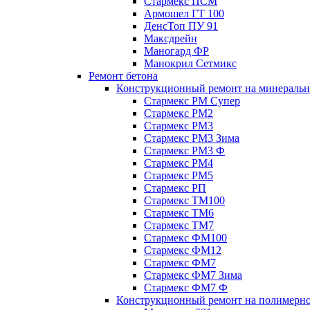
Стармекс ПСМ
Армошел ГТ 100
ДенсТоп ПУ 91
Максдрейн
Маногард ФР
Манокрил Сетмикс
Ремонт бетона
Конструкционный ремонт на минеральн
Стармекс РМ Супер
Стармекс РМ2
Стармекс РМ3
Стармекс РМ3 Зима
Стармекс РМ3 Ф
Стармекс РМ4
Стармекс РМ5
Стармекс РП
Стармекс ТМ100
Стармекс ТМ6
Стармекс ТМ7
Стармекс ФМ100
Стармекс ФМ12
Стармекс ФМ7
Стармекс ФМ7 Зима
Стармекс ФМ7 Ф
Конструкционный ремонт на полимерно