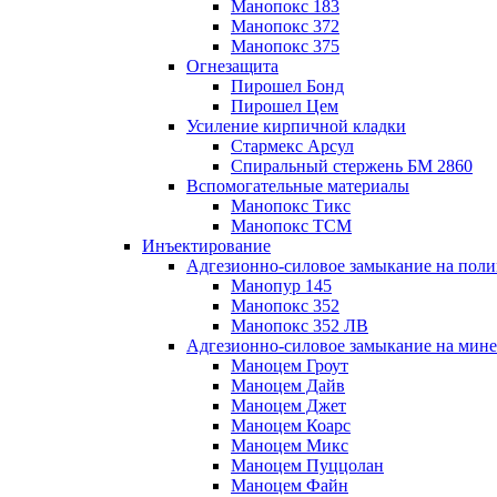
Манопокс 183
Манопокс 372
Манопокс 375
Огнезащита
Пирошел Бонд
Пирошел Цем
Усиление кирпичной кладки
Стармекс Арсул
Спиральный стержень БМ 2860
Вспомогательные материалы
Манопокс Тикс
Манопокс ТСМ
Инъектирование
Адгезионно-силовое замыкание на поли
Манопур 145
Манопокс 352
Манопокс 352 ЛВ
Адгезионно-силовое замыкание на мине
Маноцем Гроут
Маноцем Дайв
Маноцем Джет
Маноцем Коарс
Маноцем Микс
Маноцем Пуццолан
Маноцем Файн