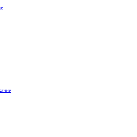
ие
кание