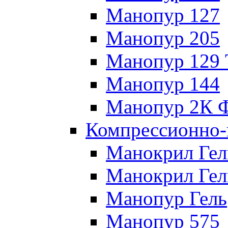
Манопур 127
Манопур 205
Манопур 129 
Манопур 144
Манопур 2К Ф
Компрессионно-
Манокрил Гел
Манокрил Гел
Манопур Гель
Манопур 575