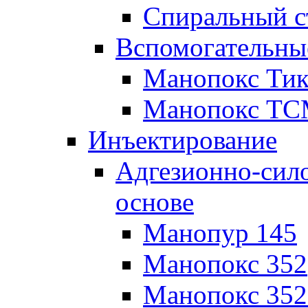
Спиральный с
Вспомогательны
Манопокс Тик
Манопокс Т
Инъектирование
Адгезионно-сил
основе
Манопур 145
Манопокс 352
Манопокс 35