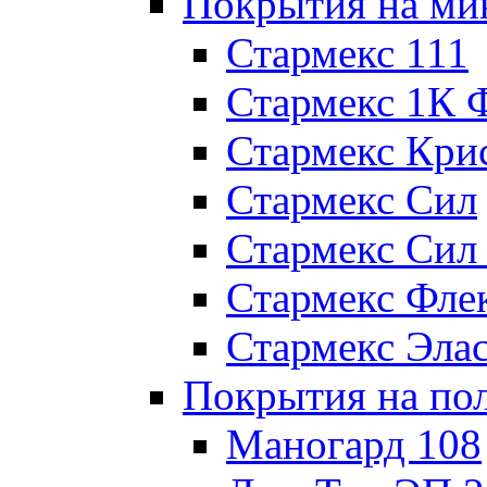
Покрытия на ми
Стармекс 111
Стармекс 1К 
Стармекс Кри
Стармекс Сил
Стармекс Сил
Стармекс Фле
Стармекс Эла
Покрытия на по
Маногард 108