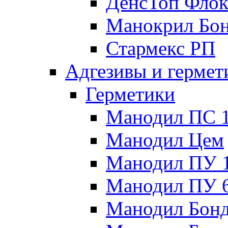
ДенсТоп Флок
Манокрил Бо
Стармекс РП
Адгезивы и гермет
Герметики
Манодил ПС 
Манодил Цем
Манодил ПУ 
Манодил ПУ 
Манодил Бон