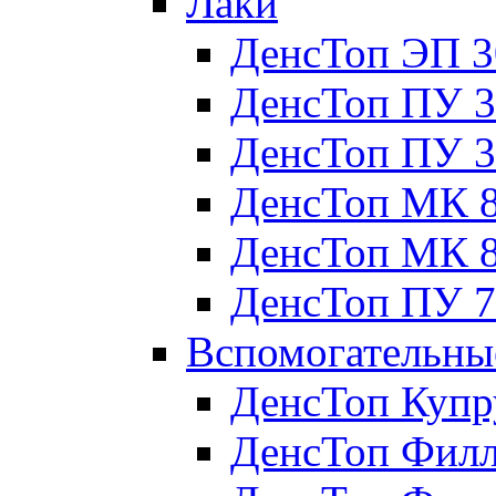
Лаки
ДенсТоп ЭП 3
ДенсТоп ПУ 3
ДенсТоп ПУ 3
ДенсТоп МК 
ДенсТоп МК 
ДенсТоп ПУ 7
Вспомогательны
ДенсТоп Куп
ДенсТоп Фил