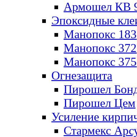
Армошел КВ 
Эпоксидные кле
Манопокс 183
Манопокс 372
Манопокс 375
Огнезащита
Пирошел Бон
Пирошел Цем
Усиление кирпи
Стармекс Арс