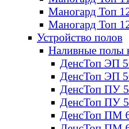
Маногард Топ 1
Маногард Топ 1
Устройство полов
Наливные полы 
ДенсТоп ЭП 5
ДенсТоп ЭП 5
ДенсТоп ПУ 5
ДенсТоп ПУ 5
ДенсТоп ПМ 
ДенсТоп ПМ 