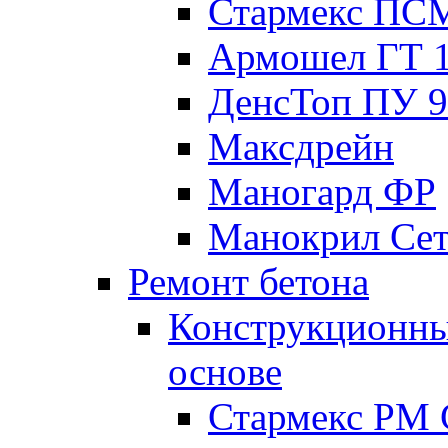
Стармекс ПС
Армошел ГТ 
ДенсТоп ПУ 9
Максдрейн
Маногард ФР
Манокрил Се
Ремонт бетона
Конструкционны
основе
Стармекс РМ 