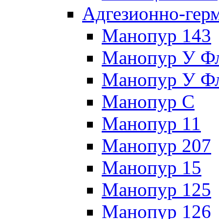
Адгезионно-гер
Манопур 143
Манопур У Ф
Манопур У Ф
Манопур С
Манопур 11
Манопур 207
Манопур 15
Манопур 125
Манопур 126