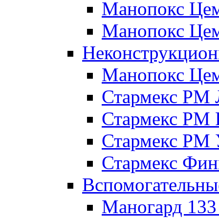
Манопокс Цем
Манопокс Цем
Неконструкцион
Манопокс Це
Стармекс РМ 
Стармекс РМ 
Стармекс РМ 
Стармекс Фи
Вспомогательны
Маногард 133