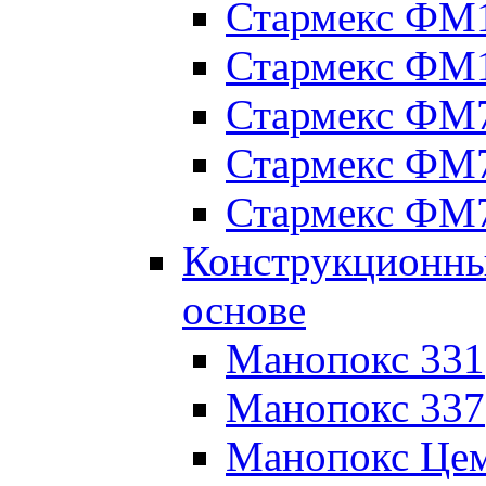
Стармекс ФМ
Стармекс ФМ
Стармекс ФМ
Стармекс ФМ
Стармекс ФМ
Конструкционны
основе
Манопокс 331
Манопокс 337
Манопокс Цем