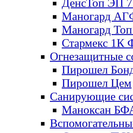
ДенсТоп ЭП 7
Маногард АГ
Маногард Топ
Стармекс 1К 
Огнезащитные с
Пирошел Бон
Пирошел Цем
Санирующие си
Маноксан БФ
Вспомогательны