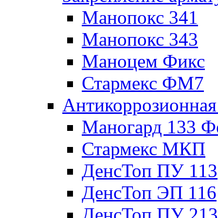
Манопокс 341
Манопокс 343
Маноцем Фикс
Стармекс ФМ7
Антикоррозионная
Маногард 133 Ф
Стармекс МКП
ДенсТоп ПУ 113
ДенсТоп ЭП 116
ДенсТоп ПУ 213