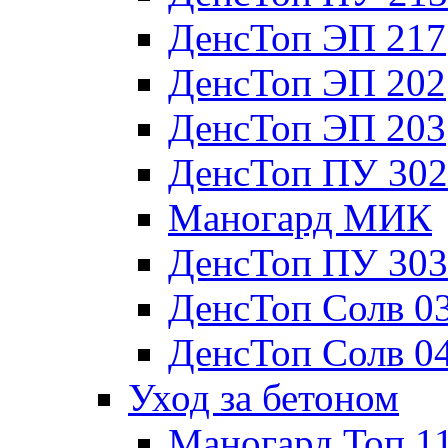
ДенсТоп ЭП 217
ДенсТоп ЭП 202
ДенсТоп ЭП 203
ДенсТоп ПУ 302
Маногард МИК
ДенсТоп ПУ 303
ДенсТоп Солв 0
ДенсТоп Солв 0
Уход за бетоном
Маногард Топ 1