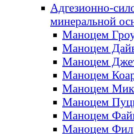
Адгезионно-сило
минеральной ос
Маноцем Гро
Маноцем Дай
Маноцем Дже
Маноцем Коа
Маноцем Мик
Маноцем Пуц
Маноцем Фай
Маноцем Фил