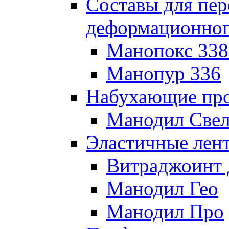
Составы для пе
деформационног
Манопокс 338
Манопур 336
Набухающие пр
Манодил Све
Эластичные лен
Витраджоинт
Манодил Гео
Манодил Про