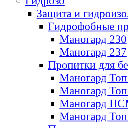
Гидрозо
Защита и гидроизо
Гидрофобные п
Маногард 230
Маногард 237
Пропитки для бе
Маногард Топ
Маногард Топ
Маногард П
Маногард Топ