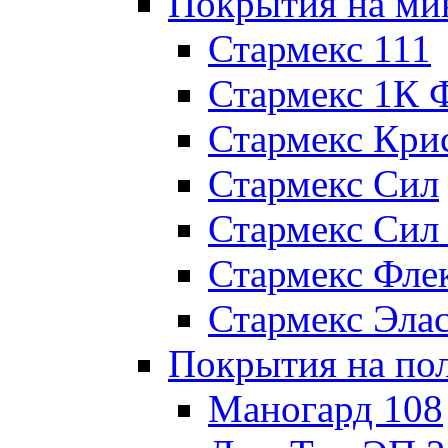
Покрытия на ми
Стармекс 111
Стармекс 1К 
Стармекс Кри
Стармекс Сил
Стармекс Сил
Стармекс Фле
Стармекс Эла
Покрытия на по
Маногард 108