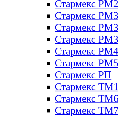
Стармекс РМ
Стармекс РМ
Стармекс РМ3
Стармекс РМ
Стармекс РМ
Стармекс РМ
Стармекс РП
Стармекс ТМ
Стармекс ТМ
Стармекс ТМ