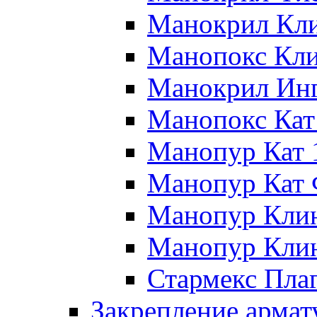
Манокрил Кл
Манопокс Кл
Манокрил Ин
Манопокс Кат
Манопур Кат 
Манопур Кат
Манопур Кли
Манопур Кли
Стармекс Пла
Закрепление арма