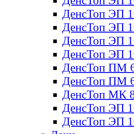
ДенсТоп ЭП 1
ДенсТоп ЭП 1
ДенсТоп ЭП 1
ДенсТоп ЭП 1
ДенсТоп ЭП 1
ДенсТоп ПМ 
ДенсТоп ПМ 
ДенсТоп МК 
ДенсТоп ЭП 1
ДенсТоп ЭП 1