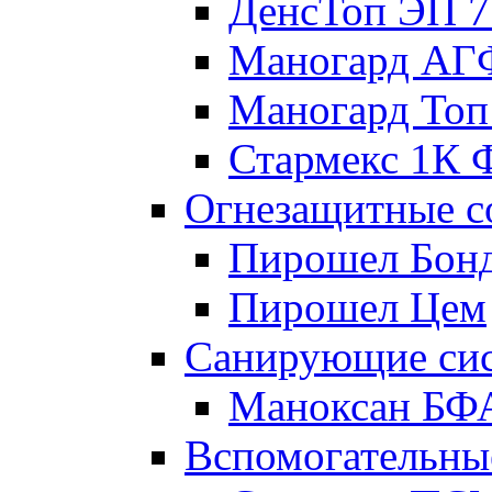
ДенсТоп ЭП 7
Маногард АГ
Маногард Топ
Стармекс 1К 
Огнезащитные с
Пирошел Бон
Пирошел Цем
Санирующие си
Маноксан БФ
Вспомогательны