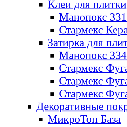
Клеи для плитки
Манопокс 331
Стармекс Кер
Затирка для пли
Манопокс 334
Стармекс Фуг
Стармекс Фуг
Стармекс Фуг
Декоративные пок
МикроТоп База