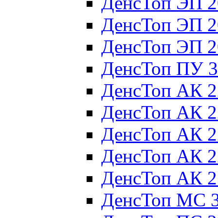
ДенсТоп ЭП 2
ДенсТоп ЭП 2
ДенсТоп ЭП 2
ДенсТоп ПУ 3
ДенсТоп АК 2
ДенсТоп АК 2
ДенсТоп АК 2
ДенсТоп АК 2
ДенсТоп АК 2
ДенсТоп МС 