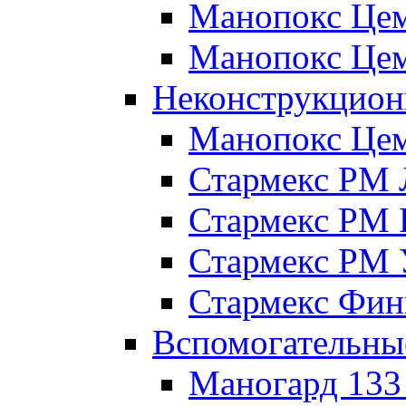
Манопокс Цем
Манопокс Цем
Неконструкцион
Манопокс Це
Стармекс РМ 
Стармекс РМ 
Стармекс РМ 
Стармекс Фи
Вспомогательны
Маногард 133