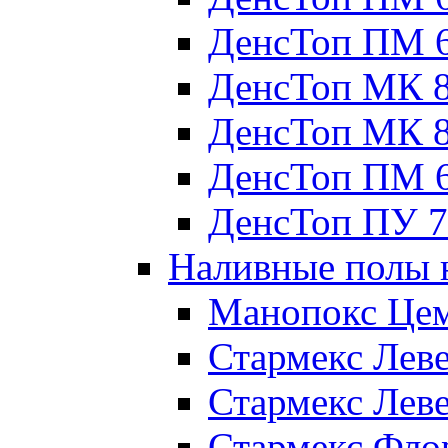
ДенсТоп ПМ 6
ДенсТоп МК 
ДенсТоп МК 
ДенсТоп ПМ 
ДенсТоп ПУ 
Наливные полы 
Манопокс Цем
Стармекс Лев
Стармекс Лев
Стармекс Фло