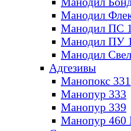
Манодил Бонд
Манодил Флек
Манодил ПС 
Манодил ПУ 
Манодил Свел
Адгезивы
Манопокс 331
Манопур 333
Манопур 339
Манопур 460 