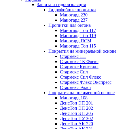
Защита и гидроизоляция
Гидрофобные пропитки
Маногард 230
Маногард 237
Пропитки для бетона
Маногард Топ 117
Маногард Топ 119
Маногард ПСМ
Маногард Топ 115
Покрытия на минеральной основе
Стармекс 111
Стармекс 1К Флекс
Стармекс Кристалл
Стармекс Сил
Стармекс Сил Флекс
Стармекс Флекс Экспресс
Стармекс Эласт
Покрытия на полимерной основе
Маногард 108
ДенсТоп ЭП 201
ДенсТоп ЭП 202
ДенсТоп ЭП 205
ДенсТоп ПУ 302
ДенсТоп АК 220
ДенсТоп АК 221