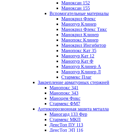
Маноксан 152
Маноксан 155
Вспомогательные материалы
Манокрил Флекс
Манопур Клинер
Манокрил Флекс Тикс
Манокрил Клинер
Манопокс Клинер
Манокрил Ингибитор
Манопокс Кат 35
Манопур Кат 12
Манопур Кат Ф
Манопур Клинер А
Манопур Клинер Л
Стармекс Плаг
Закрепление арматурных стержней
Манопокс 341
Манопокс 343
Маноцем Фикс
Стармекс ФМ7
Антикоррозионная защита металла
Маногард 133 Фер
Стармекс МКП
ДенсТоп ПУ 113
ДенсТоп ЭП 116