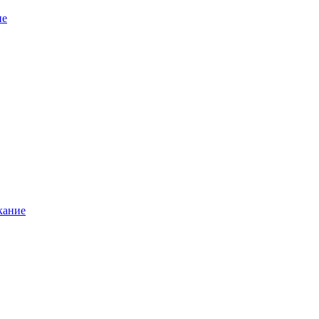
ие
кание