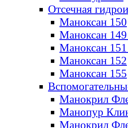
Отсечная гидро
Маноксан 150
Маноксан 149
Маноксан 151
Маноксан 152
Маноксан 155
Вспомогательны
Манокрил Фл
Манопур Кли
Манокрил Фле