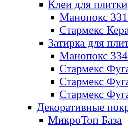
Клеи для плитки
Манопокс 331
Стармекс Кер
Затирка для пли
Манопокс 334
Стармекс Фуг
Стармекс Фуг
Стармекс Фуг
Декоративные пок
МикроТоп База