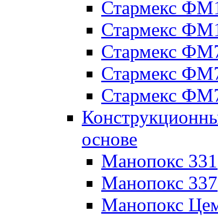
Стармекс ФМ
Стармекс ФМ
Стармекс ФМ
Стармекс ФМ
Стармекс ФМ
Конструкционны
основе
Манопокс 331
Манопокс 337
Манопокс Цем