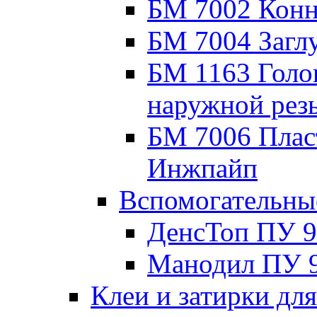
БМ 7002 Конн
БМ 7004 Загл
БМ 1163 Голов
наружной рез
БМ 7006 Плас
Инжпайп
Вспомогательны
ДенсТоп ПУ 9
Манодил ПУ 
Клеи и затирки дл