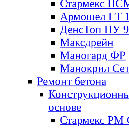
Стармекс ПС
Армошел ГТ 
ДенсТоп ПУ 9
Максдрейн
Маногард ФР
Манокрил Се
Ремонт бетона
Конструкционны
основе
Стармекс РМ 