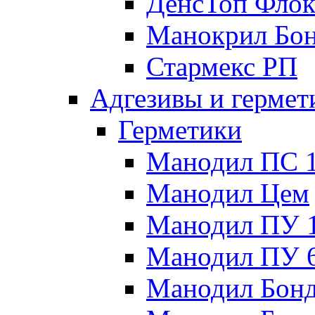
ДенсТоп Флок
Манокрил Бо
Стармекс РП
Адгезивы и гермет
Герметики
Манодил ПС 
Манодил Цем
Манодил ПУ 
Манодил ПУ 
Манодил Бон