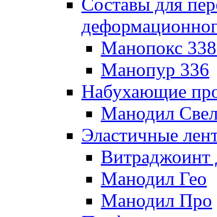
Составы для пе
деформационног
Манопокс 338
Манопур 336
Набухающие пр
Манодил Све
Эластичные лен
Витраджоинт
Манодил Гео
Манодил Про