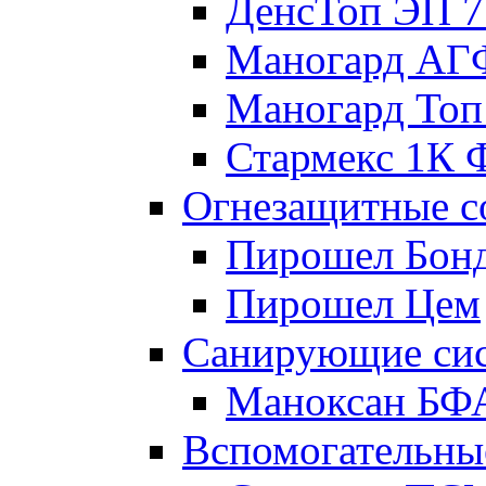
ДенсТоп ЭП 7
Маногард АГ
Маногард Топ
Стармекс 1К 
Огнезащитные с
Пирошел Бон
Пирошел Цем
Санирующие си
Маноксан БФ
Вспомогательны