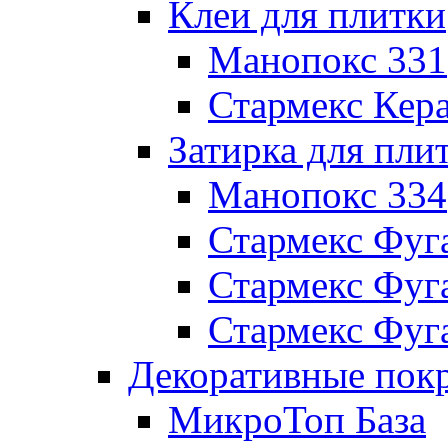
Клеи для плитки
Манопокс 331
Стармекс Кер
Затирка для пли
Манопокс 334
Стармекс Фуг
Стармекс Фуг
Стармекс Фуг
Декоративные пок
МикроТоп База