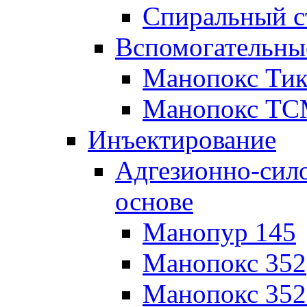
Спиральный с
Вспомогательны
Манопокс Тик
Манопокс Т
Инъектирование
Адгезионно-сил
основе
Манопур 145
Манопокс 352
Манопокс 35