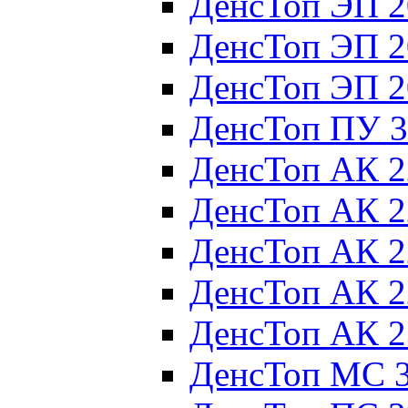
ДенсТоп ЭП 2
ДенсТоп ЭП 2
ДенсТоп ЭП 2
ДенсТоп ПУ 3
ДенсТоп АК 2
ДенсТоп АК 2
ДенсТоп АК 2
ДенсТоп АК 2
ДенсТоп АК 2
ДенсТоп МС 