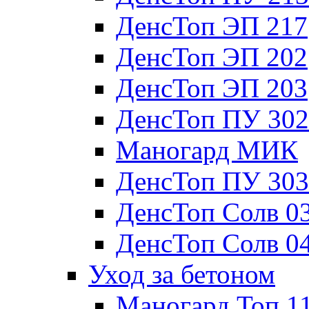
ДенсТоп ЭП 217
ДенсТоп ЭП 202
ДенсТоп ЭП 203
ДенсТоп ПУ 302
Маногард МИК
ДенсТоп ПУ 303
ДенсТоп Солв 0
ДенсТоп Солв 0
Уход за бетоном
Маногард Топ 1