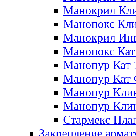
Манокрил Кл
Манопокс Кл
Манокрил Ин
Манопокс Кат
Манопур Кат 
Манопур Кат
Манопур Кли
Манопур Кли
Стармекс Пла
Закрепление арма