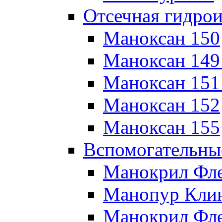
Отсечная гидро
Маноксан 150
Маноксан 149
Маноксан 151
Маноксан 152
Маноксан 155
Вспомогательны
Манокрил Фл
Манопур Кли
Манокрил Фле