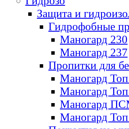
Гидрозо
Защита и гидроизо
Гидрофобные п
Маногард 230
Маногард 237
Пропитки для бе
Маногард Топ
Маногард Топ
Маногард П
Маногард Топ