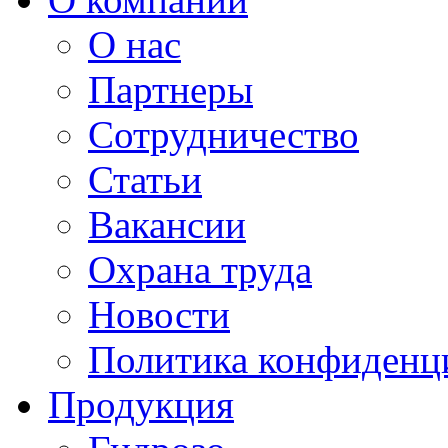
О нас
Партнеры
Сотрудничество
Статьи
Вакансии
Охрана труда
Новости
Политика конфиденц
Продукция