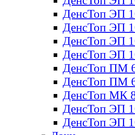
ДенсТоп ЭП 1
ДенсТоп ЭП 1
ДенсТоп ЭП 1
ДенсТоп ЭП 1
ДенсТоп ЭП 1
ДенсТоп ПМ 
ДенсТоп ПМ 
ДенсТоп МК 
ДенсТоп ЭП 1
ДенсТоп ЭП 1