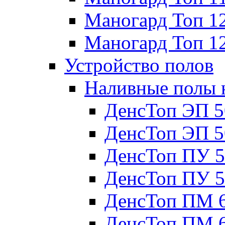
Маногард Топ 1
Маногард Топ 1
Устройство полов
Наливные полы 
ДенсТоп ЭП 5
ДенсТоп ЭП 5
ДенсТоп ПУ 5
ДенсТоп ПУ 5
ДенсТоп ПМ 
ДенсТоп ПМ 