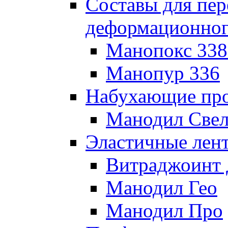
Составы для пе
деформационног
Манопокс 338
Манопур 336
Набухающие пр
Манодил Све
Эластичные лен
Витраджоинт
Манодил Гео
Манодил Про