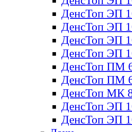
ДенсТоп ЭП 1
ДенсТоп ЭП 1
ДенсТоп ЭП 1
ДенсТоп ЭП 1
ДенсТоп ЭП 1
ДенсТоп ПМ 
ДенсТоп ПМ 
ДенсТоп МК 
ДенсТоп ЭП 1
ДенсТоп ЭП 1