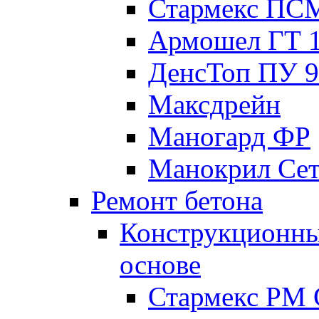
Стармекс ПС
Армошел ГТ 
ДенсТоп ПУ 9
Максдрейн
Маногард ФР
Манокрил Се
Ремонт бетона
Конструкционны
основе
Стармекс РМ 