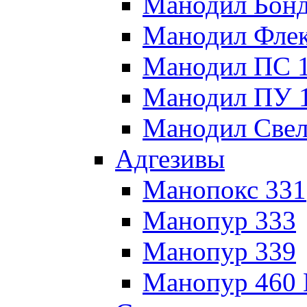
Манодил Бонд
Манодил Флек
Манодил ПС 
Манодил ПУ 
Манодил Свел
Адгезивы
Манопокс 331
Манопур 333
Манопур 339
Манопур 460 