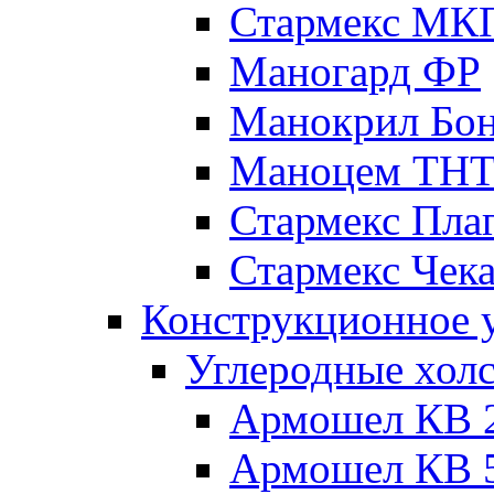
Стармекс МК
Маногард ФР
Манокрил Бо
Маноцем ТН
Стармекс Пла
Стармекс Чек
Конструкционное 
Углеродные хол
Армошел КВ 
Армошел КВ 