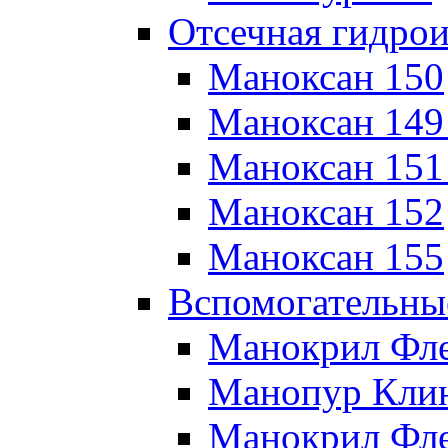
Отсечная гидро
Маноксан 150
Маноксан 149
Маноксан 151
Маноксан 152
Маноксан 155
Вспомогательны
Манокрил Фл
Манопур Кли
Манокрил Фле