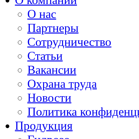
О нас
Партнеры
Сотрудничество
Статьи
Вакансии
Охрана труда
Новости
Политика конфиденц
Продукция