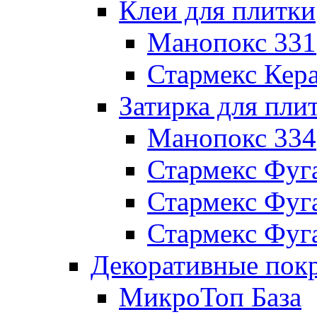
Клеи для плитки
Манопокс 331
Стармекс Кер
Затирка для пли
Манопокс 334
Стармекс Фуг
Стармекс Фуг
Стармекс Фуг
Декоративные пок
МикроТоп База