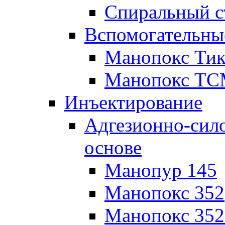
Спиральный с
Вспомогательны
Манопокс Тик
Манопокс Т
Инъектирование
Адгезионно-сил
основе
Манопур 145
Манопокс 352
Манопокс 35