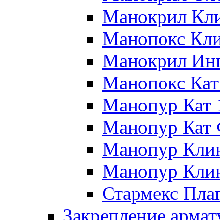
Манокрил Кл
Манопокс Кл
Манокрил Ин
Манопокс Кат
Манопур Кат 
Манопур Кат
Манопур Кли
Манопур Кли
Стармекс Пла
Закрепление арма