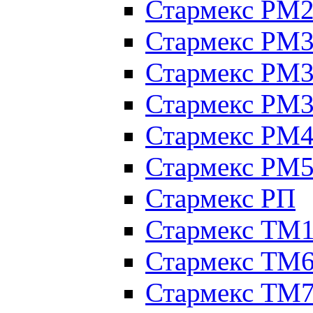
Стармекс РМ
Стармекс РМ
Стармекс РМ3
Стармекс РМ
Стармекс РМ
Стармекс РМ
Стармекс РП
Стармекс ТМ
Стармекс ТМ
Стармекс ТМ