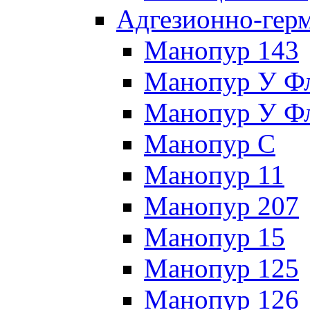
Адгезионно-гер
Манопур 143
Манопур У Ф
Манопур У Ф
Манопур С
Манопур 11
Манопур 207
Манопур 15
Манопур 125
Манопур 126