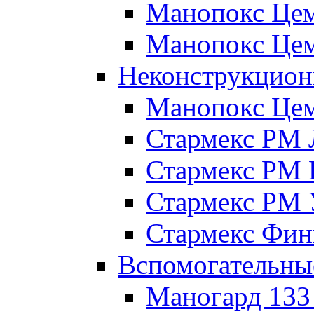
Манопокс Цем
Манопокс Цем
Неконструкцион
Манопокс Це
Стармекс РМ 
Стармекс РМ 
Стармекс РМ 
Стармекс Фи
Вспомогательны
Маногард 133