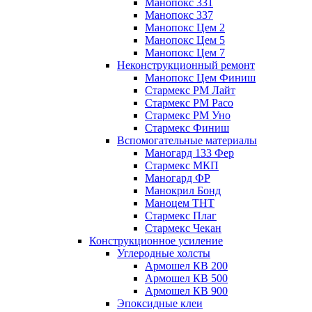
Манопокс 331
Манопокс 337
Манопокс Цем 2
Манопокс Цем 5
Манопокс Цем 7
Неконструкционный ремонт
Манопокс Цем Финиш
Стармекс РМ Лайт
Стармекс РМ Расо
Стармекс РМ Уно
Стармекс Финиш
Вспомогательные материалы
Маногард 133 Фер
Стармекс МКП
Маногард ФР
Манокрил Бонд
Маноцем ТНТ
Стармекс Плаг
Стармекс Чекан
Конструкционное усиление
Углеродные холсты
Армошел КВ 200
Армошел КВ 500
Армошел КВ 900
Эпоксидные клеи