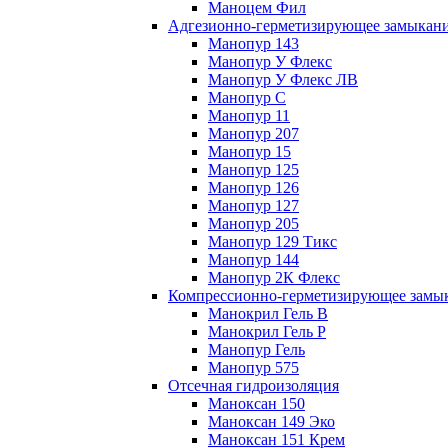
Маноцем Фил
Адгезионно-герметизирующее замыкан
Манопур 143
Манопур У Флекс
Манопур У Флекс ЛВ
Манопур С
Манопур 11
Манопур 207
Манопур 15
Манопур 125
Манопур 126
Манопур 127
Манопур 205
Манопур 129 Тикс
Манопур 144
Манопур 2К Флекс
Компрессионно-герметизирующее замы
Манокрил Гель В
Манокрил Гель Р
Манопур Гель
Манопур 575
Отсечная гидроизоляция
Маноксан 150
Маноксан 149 Эко
Маноксан 151 Крем