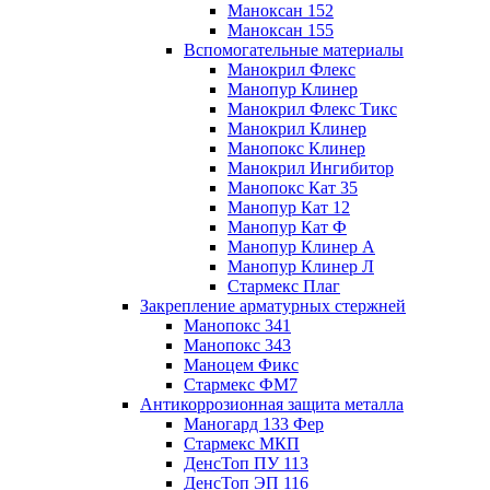
Маноксан 152
Маноксан 155
Вспомогательные материалы
Манокрил Флекс
Манопур Клинер
Манокрил Флекс Тикс
Манокрил Клинер
Манопокс Клинер
Манокрил Ингибитор
Манопокс Кат 35
Манопур Кат 12
Манопур Кат Ф
Манопур Клинер А
Манопур Клинер Л
Стармекс Плаг
Закрепление арматурных стержней
Манопокс 341
Манопокс 343
Маноцем Фикс
Стармекс ФМ7
Антикоррозионная защита металла
Маногард 133 Фер
Стармекс МКП
ДенсТоп ПУ 113
ДенсТоп ЭП 116