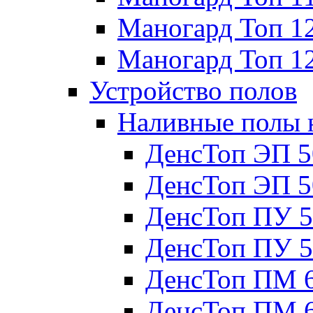
Маногард Топ 1
Маногард Топ 1
Устройство полов
Наливные полы 
ДенсТоп ЭП 5
ДенсТоп ЭП 5
ДенсТоп ПУ 5
ДенсТоп ПУ 5
ДенсТоп ПМ 
ДенсТоп ПМ 