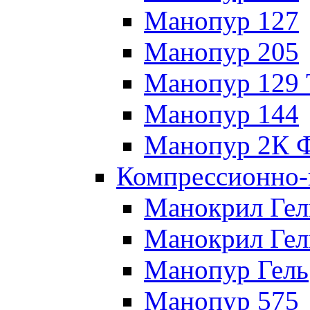
Манопур 127
Манопур 205
Манопур 129 
Манопур 144
Манопур 2К Ф
Компрессионно-
Манокрил Гел
Манокрил Гел
Манопур Гель
Манопур 575