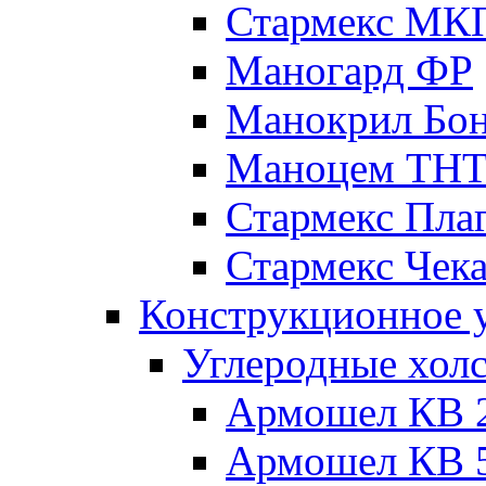
Стармекс МК
Маногард ФР
Манокрил Бо
Маноцем ТН
Стармекс Пла
Стармекс Чек
Конструкционное 
Углеродные хол
Армошел КВ 
Армошел КВ 