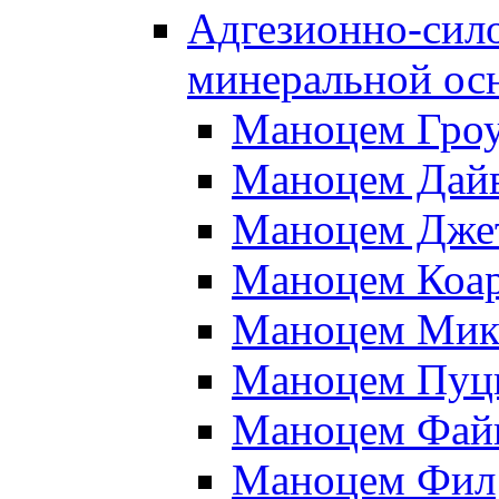
Адгезионно-сило
минеральной ос
Маноцем Гро
Маноцем Дай
Маноцем Дже
Маноцем Коа
Маноцем Мик
Маноцем Пуц
Маноцем Фай
Маноцем Фил