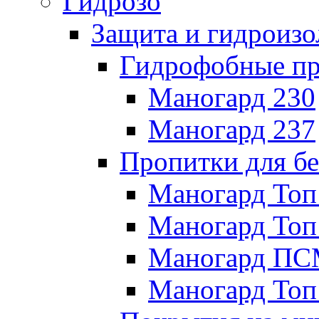
Гидрозо
Защита и гидроизо
Гидрофобные п
Маногард 230
Маногард 237
Пропитки для бе
Маногард Топ
Маногард Топ
Маногард П
Маногард Топ