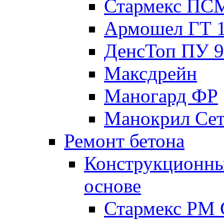
Стармекс ПС
Армошел ГТ 
ДенсТоп ПУ 9
Максдрейн
Маногард ФР
Манокрил Се
Ремонт бетона
Конструкционны
основе
Стармекс РМ 