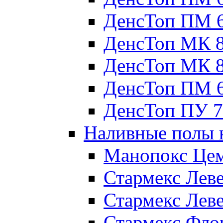
ДенсТоп ПМ 6
ДенсТоп МК 
ДенсТоп МК 
ДенсТоп ПМ 
ДенсТоп ПУ 
Наливные полы 
Манопокс Цем
Стармекс Лев
Стармекс Лев
Стармекс Фло