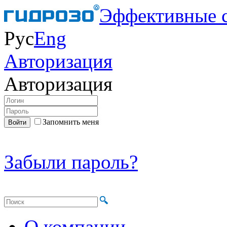
Эффективные 
Рус
Eng
Авторизация
Авторизация
Запомнить меня
Забыли пароль?
О компании