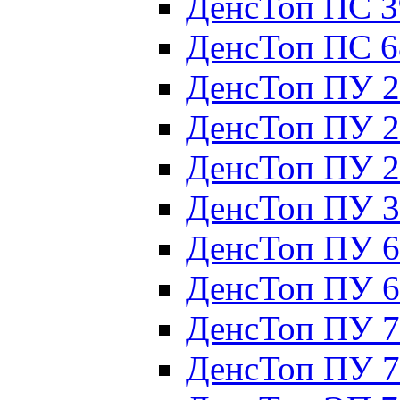
ДенсТоп ПС 3
ДенсТоп ПС 6
ДенсТоп ПУ 2
ДенсТоп ПУ 2
ДенсТоп ПУ 2
ДенсТоп ПУ 3
ДенсТоп ПУ 6
ДенсТоп ПУ 6
ДенсТоп ПУ 
ДенсТоп ПУ 7