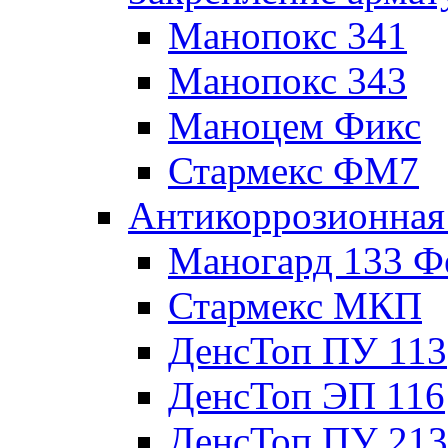
Манопокс 341
Манопокс 343
Маноцем Фикс
Стармекс ФМ7
Антикоррозионная
Маногард 133 Ф
Стармекс МКП
ДенсТоп ПУ 113
ДенсТоп ЭП 116
ДенсТоп ПУ 213