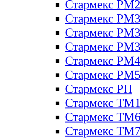
Стармекс РМ
Стармекс РМ
Стармекс РМ3
Стармекс РМ
Стармекс РМ
Стармекс РМ
Стармекс РП
Стармекс ТМ
Стармекс ТМ
Стармекс ТМ