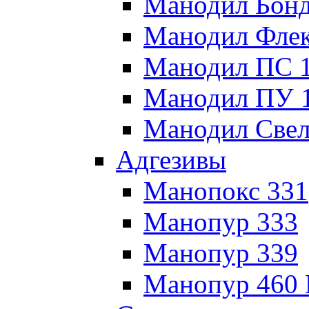
Манодил Бонд
Манодил Флек
Манодил ПС 
Манодил ПУ 
Манодил Свел
Адгезивы
Манопокс 331
Манопур 333
Манопур 339
Манопур 460 