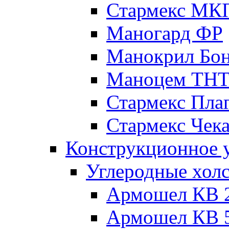
Стармекс МК
Маногард ФР
Манокрил Бо
Маноцем ТН
Стармекс Пла
Стармекс Чек
Конструкционное 
Углеродные хол
Армошел КВ 
Армошел КВ 