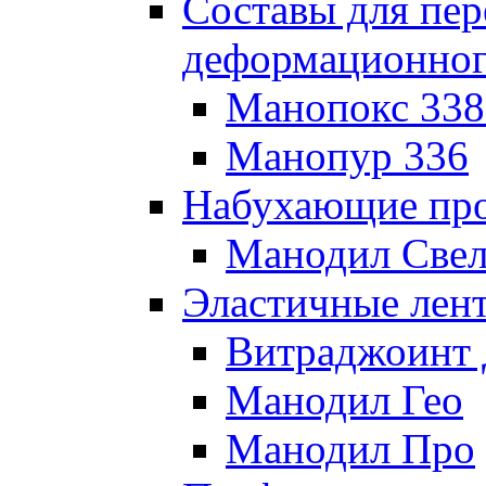
Составы для пе
деформационног
Манопокс 338
Манопур 336
Набухающие пр
Манодил Све
Эластичные лен
Витраджоинт
Манодил Гео
Манодил Про