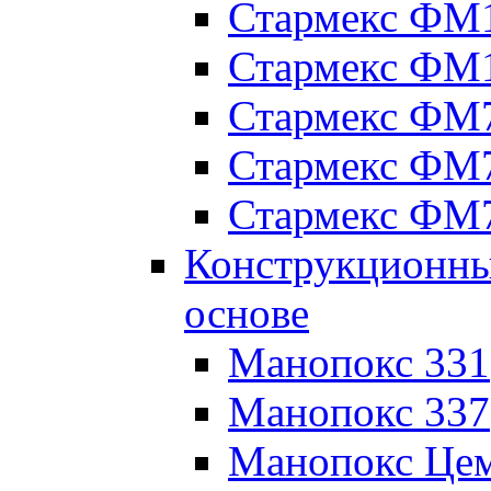
Стармекс ФМ
Стармекс ФМ
Стармекс ФМ
Стармекс ФМ
Стармекс ФМ
Конструкционны
основе
Манопокс 331
Манопокс 337
Манопокс Цем