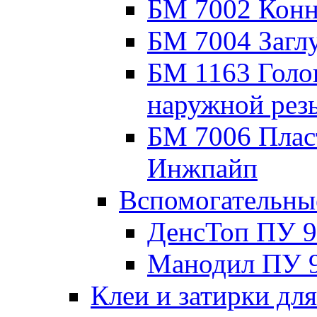
БМ 7002 Конн
БМ 7004 Загл
БМ 1163 Голов
наружной рез
БМ 7006 Плас
Инжпайп
Вспомогательны
ДенсТоп ПУ 9
Манодил ПУ 
Клеи и затирки дл