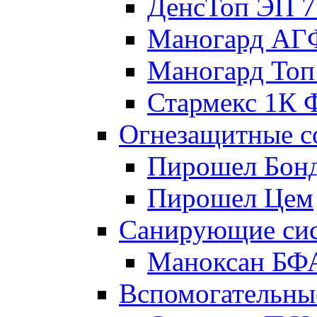
ДенсТоп ЭП 7
Маногард АГ
Маногард Топ
Стармекс 1К 
Огнезащитные с
Пирошел Бон
Пирошел Цем
Санирующие си
Маноксан БФ
Вспомогательны