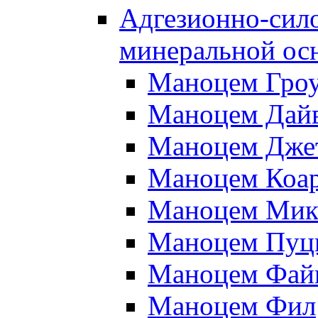
Адгезионно-сило
минеральной ос
Маноцем Гро
Маноцем Дай
Маноцем Дже
Маноцем Коа
Маноцем Мик
Маноцем Пуц
Маноцем Фай
Маноцем Фил