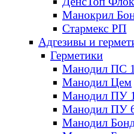
ДенсТоп Флок
Манокрил Бо
Стармекс РП
Адгезивы и гермет
Герметики
Манодил ПС 
Манодил Цем
Манодил ПУ 
Манодил ПУ 
Манодил Бон