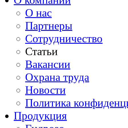
О нас
Партнеры
Сотрудничество
Статьи
Вакансии
Охрана труда
Новости
Политика конфиденц
Продукция