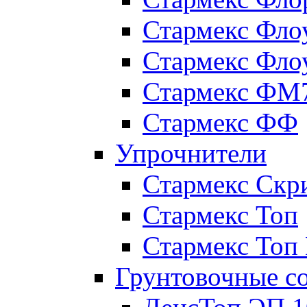
Стармекс Фло
Стармекс Фло
Стармекс ФМ
Стармекс ФФ
Упрочнители
Стармекс Скр
Стармекс Топ
Стармекс Топ
Грунтовочные с