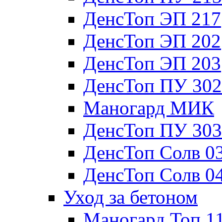
ДенсТоп ЭП 217
ДенсТоп ЭП 202
ДенсТоп ЭП 203
ДенсТоп ПУ 302
Маногард МИК
ДенсТоп ПУ 303
ДенсТоп Солв 0
ДенсТоп Солв 0
Уход за бетоном
Маногард Топ 1