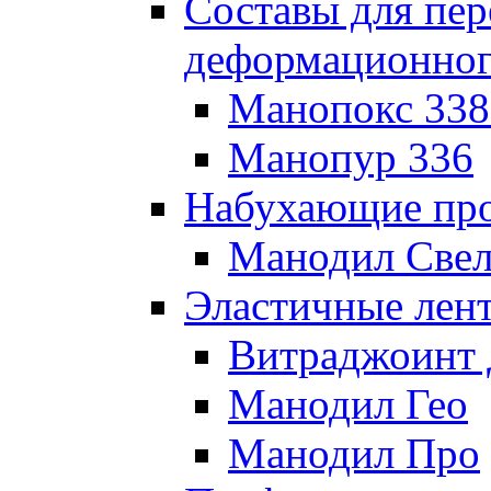
Составы для пе
деформационног
Манопокс 338
Манопур 336
Набухающие пр
Манодил Све
Эластичные лен
Витраджоинт
Манодил Гео
Манодил Про