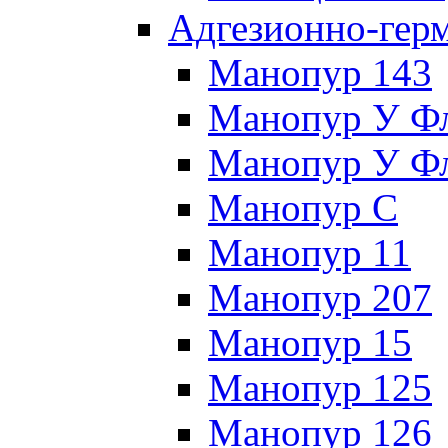
Адгезионно-гер
Манопур 143
Манопур У Ф
Манопур У Ф
Манопур С
Манопур 11
Манопур 207
Манопур 15
Манопур 125
Манопур 126