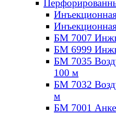
Перфорированны
Инъекционная
Инъекционная
БМ 7007 Инжпа
БМ 6999 Инжпа
БМ 7035 Возд
100 м
БМ 7032 Возд
м
БМ 7001 Анке