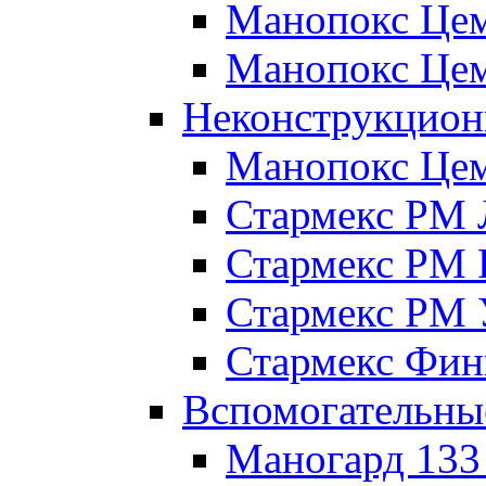
Манопокс Цем
Манопокс Цем
Неконструкцион
Манопокс Це
Стармекс РМ 
Стармекс РМ 
Стармекс РМ 
Стармекс Фи
Вспомогательны
Маногард 133