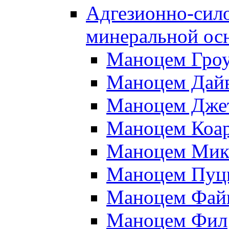
Адгезионно-сило
минеральной ос
Маноцем Гро
Маноцем Дай
Маноцем Дже
Маноцем Коа
Маноцем Мик
Маноцем Пуц
Маноцем Фай
Маноцем Фил