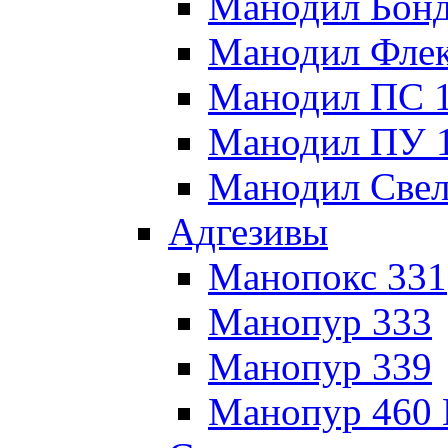
Манодил Бонд
Манодил Флек
Манодил ПС 
Манодил ПУ 
Манодил Свел
Адгезивы
Манопокс 331
Манопур 333
Манопур 339
Манопур 460 