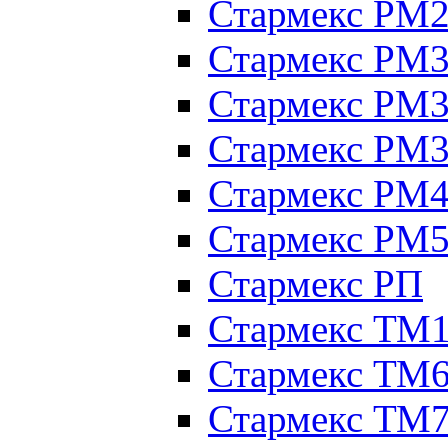
Стармекс РМ
Стармекс РМ
Стармекс РМ3
Стармекс РМ
Стармекс РМ
Стармекс РМ
Стармекс РП
Стармекс ТМ
Стармекс ТМ
Стармекс ТМ