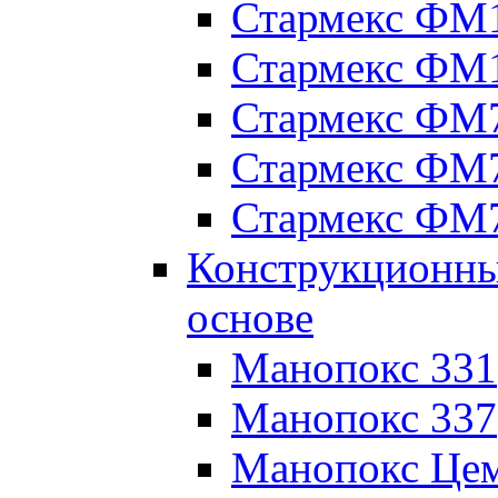
Стармекс ФМ
Стармекс ФМ
Стармекс ФМ
Стармекс ФМ
Стармекс ФМ
Конструкционны
основе
Манопокс 331
Манопокс 337
Манопокс Цем