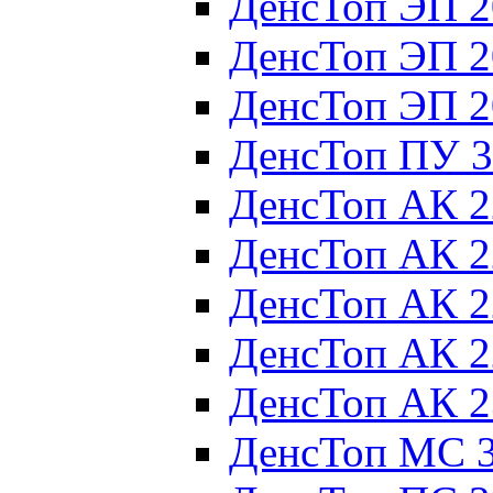
ДенсТоп ЭП 2
ДенсТоп ЭП 2
ДенсТоп ЭП 2
ДенсТоп ПУ 3
ДенсТоп АК 2
ДенсТоп АК 2
ДенсТоп АК 2
ДенсТоп АК 2
ДенсТоп АК 2
ДенсТоп МС 