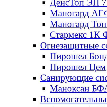
ДенсТоп ЭП 7
Маногард АГ
Маногард Топ
Стармекс 1К 
Огнезащитные с
Пирошел Бон
Пирошел Цем
Санирующие си
Маноксан БФ
Вспомогательны