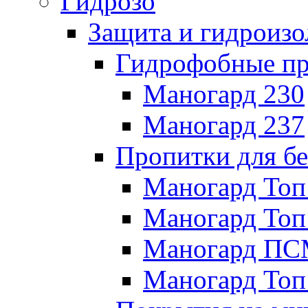
Гидрозо
Защита и гидроизо
Гидрофобные п
Маногард 230
Маногард 237
Пропитки для бе
Маногард Топ
Маногард Топ
Маногард П
Маногард Топ