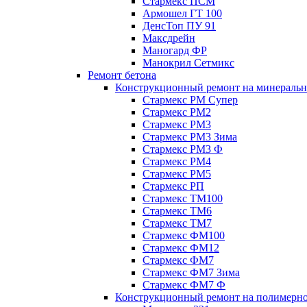
Стармекс ПСМ
Армошел ГТ 100
ДенсТоп ПУ 91
Максдрейн
Маногард ФР
Манокрил Сетмикс
Ремонт бетона
Конструкционный ремонт на минеральн
Стармекс РМ Супер
Стармекс РМ2
Стармекс РМ3
Стармекс РМ3 Зима
Стармекс РМ3 Ф
Стармекс РМ4
Стармекс РМ5
Стармекс РП
Стармекс ТМ100
Стармекс ТМ6
Стармекс ТМ7
Стармекс ФМ100
Стармекс ФМ12
Стармекс ФМ7
Стармекс ФМ7 Зима
Стармекс ФМ7 Ф
Конструкционный ремонт на полимерно