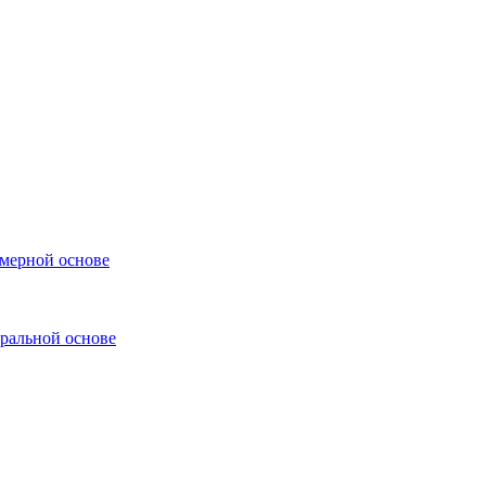
мерной основе
ральной основе