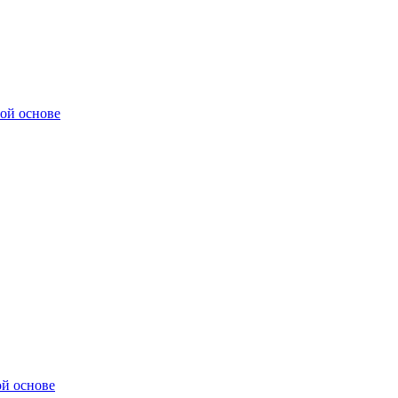
ой основе
й основе