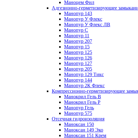
Маноцем Фил
Адгезионно-герметизирующее замыкан
Манопур 143
Манопур У Флекс
Манопур У Флекс ЛВ
Манопур С
Манопур 11
Манопур 207
Манопур 15
Манопур 125
Манопур 126
Манопур 127
Манопур 205
Манопур 129 Тикс
Манопур 144
Манопур 2К Флекс
Компрессионно-герметизирующее замы
Манокрил Гель В
Манокрил Гель Р
Манопур Гель
Манопур 575
Отсечная гидроизоляция
Маноксан 150
Маноксан 149 Эко
Маноксан 151 Крем