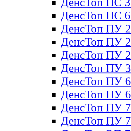
ДенсТоп ПС 3
ДенсТоп ПС 6
ДенсТоп ПУ 2
ДенсТоп ПУ 2
ДенсТоп ПУ 2
ДенсТоп ПУ 3
ДенсТоп ПУ 6
ДенсТоп ПУ 6
ДенсТоп ПУ 
ДенсТоп ПУ 7