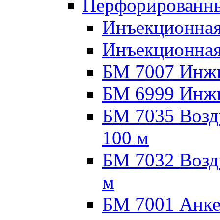
Перфорированны
Инъекционная
Инъекционная
БМ 7007 Инжпа
БМ 6999 Инжпа
БМ 7035 Возд
100 м
БМ 7032 Возд
м
БМ 7001 Анке