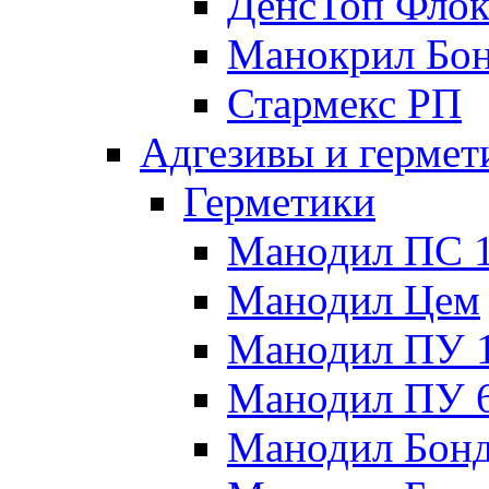
ДенсТоп Флок
Манокрил Бо
Стармекс РП
Адгезивы и гермет
Герметики
Манодил ПС 
Манодил Цем
Манодил ПУ 
Манодил ПУ 
Манодил Бон