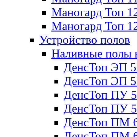
Маногард Топ 1
Маногард Топ 1
Устройство полов
Наливные полы 
ДенсТоп ЭП 5
ДенсТоп ЭП 5
ДенсТоп ПУ 5
ДенсТоп ПУ 5
ДенсТоп ПМ 
ДенсТоп ПМ 