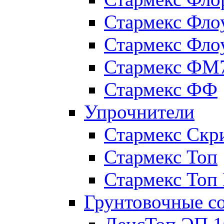
Стармекс Фло
Стармекс Фло
Стармекс ФМ
Стармекс ФФ
Упрочнители
Стармекс Скр
Стармекс Топ
Стармекс Топ
Грунтовочные с