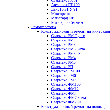
Стармекс ПСМ
Армошел ГТ 100
ДенсТоп ПУ 91
Максдрейн
Маногард ФР
Манокрил Сетмикс
Ремонт бетона
Конструкционный ремонт на минеральн
Стармекс РМ Супер
Стармекс РМ2
Стармекс РМ3
Стармекс РМ3 Зима
Стармекс РМ3 Ф
Стармекс РМ4
Стармекс РМ5
Стармекс РП
Стармекс ТМ100
Стармекс ТМ6
Стармекс ТМ7
Стармекс ФМ100
Стармекс ФМ12
Стармекс ФМ7
Стармекс ФМ7 Зима
Стармекс ФМ7 Ф
Конструкционный ремонт на полимерно