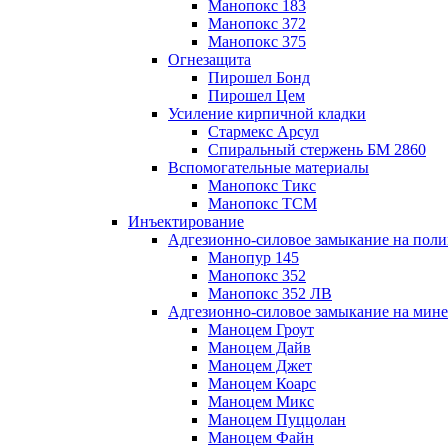
Манопокс 183
Манопокс 372
Манопокс 375
Огнезащита
Пирошел Бонд
Пирошел Цем
Усиление кирпичной кладки
Стармекс Арсул
Спиральный стержень БМ 2860
Вспомогательные материалы
Манопокс Тикс
Манопокс ТСМ
Инъектирование
Адгезионно-силовое замыкание на поли
Манопур 145
Манопокс 352
Манопокс 352 ЛВ
Адгезионно-силовое замыкание на мине
Маноцем Гроут
Маноцем Дайв
Маноцем Джет
Маноцем Коарс
Маноцем Микс
Маноцем Пуццолан
Маноцем Файн