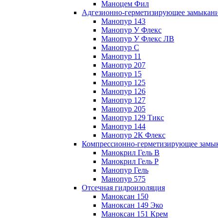
Маноцем Фил
Адгезионно-герметизирующее замыкан
Манопур 143
Манопур У Флекс
Манопур У Флекс ЛВ
Манопур С
Манопур 11
Манопур 207
Манопур 15
Манопур 125
Манопур 126
Манопур 127
Манопур 205
Манопур 129 Тикс
Манопур 144
Манопур 2К Флекс
Компрессионно-герметизирующее замы
Манокрил Гель В
Манокрил Гель Р
Манопур Гель
Манопур 575
Отсечная гидроизоляция
Маноксан 150
Маноксан 149 Эко
Маноксан 151 Крем