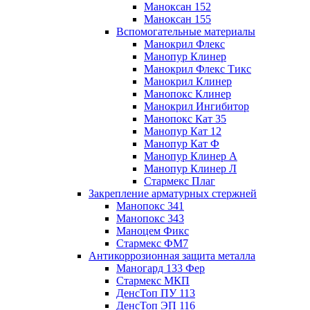
Маноксан 152
Маноксан 155
Вспомогательные материалы
Манокрил Флекс
Манопур Клинер
Манокрил Флекс Тикс
Манокрил Клинер
Манопокс Клинер
Манокрил Ингибитор
Манопокс Кат 35
Манопур Кат 12
Манопур Кат Ф
Манопур Клинер А
Манопур Клинер Л
Стармекс Плаг
Закрепление арматурных стержней
Манопокс 341
Манопокс 343
Маноцем Фикс
Стармекс ФМ7
Антикоррозионная защита металла
Маногард 133 Фер
Стармекс МКП
ДенсТоп ПУ 113
ДенсТоп ЭП 116