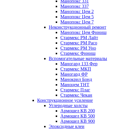
Манопокс 331
Манопокс 337
Манопокс Цем 2
Манопокс Цем 5
Манопокс Цем 7
Неконструкционный ремонт
Манопокс Цем Финиш
Стармекс РМ Лайт
Стармекс РМ Расо
Стармекс РМ Уно
Стармекс Финиш
Вспомогательные материалы
Маногард 133 Фер
Стармекс МКП
Маногард ФР
Манокрил Бонд
Маноцем ТНТ
Стармекс Плаг
Стармекс Чекан
Конструкционное усиление
Углеродные холсты
Армошел КВ 200
Армошел КВ 500
Армошел КВ 900
Эпоксидные клеи