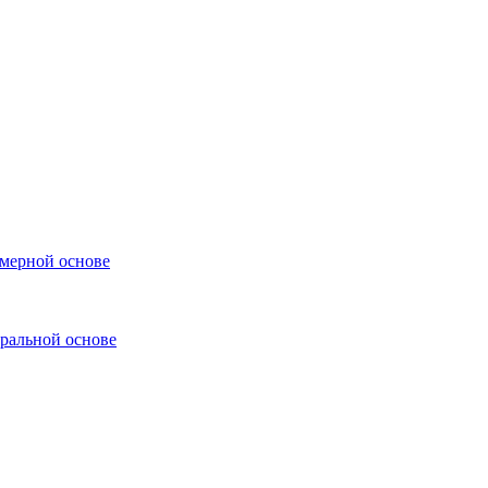
мерной основе
ральной основе