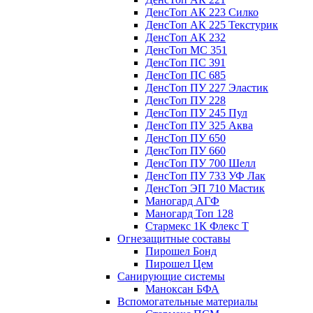
ДенсТоп АК 223 Силко
ДенсТоп АК 225 Текстурик
ДенсТоп АК 232
ДенсТоп МС 351
ДенсТоп ПС 391
ДенсТоп ПС 685
ДенсТоп ПУ 227 Эластик
ДенсТоп ПУ 228
ДенсТоп ПУ 245 Пул
ДенсТоп ПУ 325 Аква
ДенсТоп ПУ 650
ДенсТоп ПУ 660
ДенсТоп ПУ 700 Шелл
ДенсТоп ПУ 733 УФ Лак
ДенсТоп ЭП 710 Мастик
Маногард АГФ
Маногард Топ 128
Стармекс 1К Флекс Т
Огнезащитные составы
Пирошел Бонд
Пирошел Цем
Санирующие системы
Маноксан БФА
Вспомогательные материалы