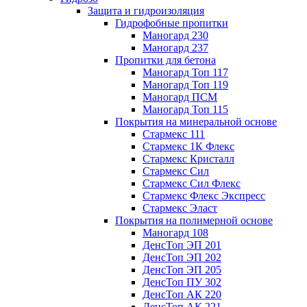
Защита и гидроизоляция
Гидрофобные пропитки
Маногард 230
Маногард 237
Пропитки для бетона
Маногард Топ 117
Маногард Топ 119
Маногард ПСМ
Маногард Топ 115
Покрытия на минеральной основе
Стармекс 111
Стармекс 1К Флекс
Стармекс Кристалл
Стармекс Сил
Стармекс Сил Флекс
Стармекс Флекс Экспресс
Стармекс Эласт
Покрытия на полимерной основе
Маногард 108
ДенсТоп ЭП 201
ДенсТоп ЭП 202
ДенсТоп ЭП 205
ДенсТоп ПУ 302
ДенсТоп АК 220
ДенсТоп АК 221