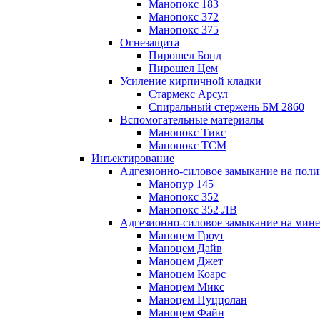
Манопокс 183
Манопокс 372
Манопокс 375
Огнезащита
Пирошел Бонд
Пирошел Цем
Усиление кирпичной кладки
Стармекс Арсул
Спиральный стержень БМ 2860
Вспомогательные материалы
Манопокс Тикс
Манопокс ТСМ
Инъектирование
Адгезионно-силовое замыкание на поли
Манопур 145
Манопокс 352
Манопокс 352 ЛВ
Адгезионно-силовое замыкание на мине
Маноцем Гроут
Маноцем Дайв
Маноцем Джет
Маноцем Коарс
Маноцем Микс
Маноцем Пуццолан
Маноцем Файн