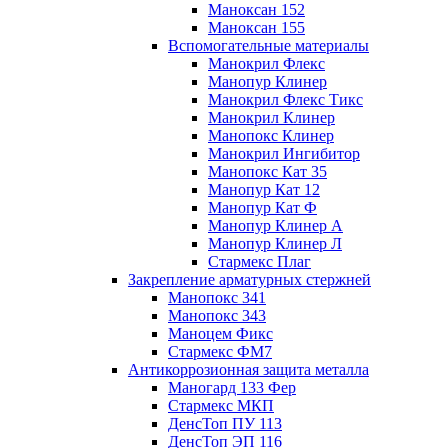
Маноксан 152
Маноксан 155
Вспомогательные материалы
Манокрил Флекс
Манопур Клинер
Манокрил Флекс Тикс
Манокрил Клинер
Манопокс Клинер
Манокрил Ингибитор
Манопокс Кат 35
Манопур Кат 12
Манопур Кат Ф
Манопур Клинер А
Манопур Клинер Л
Стармекс Плаг
Закрепление арматурных стержней
Манопокс 341
Манопокс 343
Маноцем Фикс
Стармекс ФМ7
Антикоррозионная защита металла
Маногард 133 Фер
Стармекс МКП
ДенсТоп ПУ 113
ДенсТоп ЭП 116