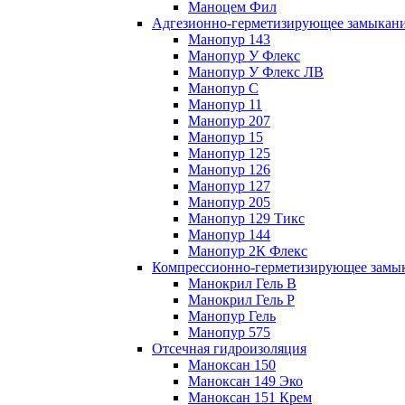
Маноцем Фил
Адгезионно-герметизирующее замыкан
Манопур 143
Манопур У Флекс
Манопур У Флекс ЛВ
Манопур С
Манопур 11
Манопур 207
Манопур 15
Манопур 125
Манопур 126
Манопур 127
Манопур 205
Манопур 129 Тикс
Манопур 144
Манопур 2К Флекс
Компрессионно-герметизирующее замы
Манокрил Гель В
Манокрил Гель Р
Манопур Гель
Манопур 575
Отсечная гидроизоляция
Маноксан 150
Маноксан 149 Эко
Маноксан 151 Крем