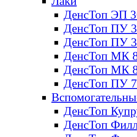
Лаки
ДенсТоп ЭП 3
ДенсТоп ПУ 3
ДенсТоп ПУ 3
ДенсТоп МК 
ДенсТоп МК 
ДенсТоп ПУ 7
Вспомогательны
ДенсТоп Куп
ДенсТоп Фил