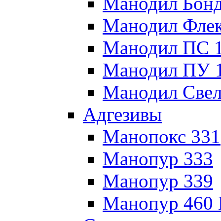
Манодил Бонд
Манодил Флек
Манодил ПС 
Манодил ПУ 
Манодил Свел
Адгезивы
Манопокс 331
Манопур 333
Манопур 339
Манопур 460 