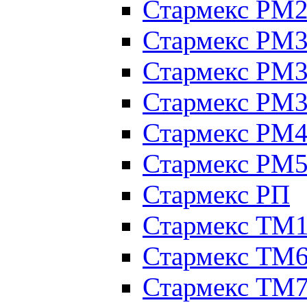
Стармекс РМ
Стармекс РМ
Стармекс РМ3
Стармекс РМ
Стармекс РМ
Стармекс РМ
Стармекс РП
Стармекс ТМ
Стармекс ТМ
Стармекс ТМ