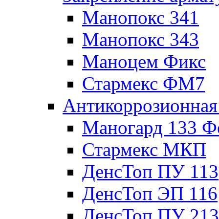
Манопокс 341
Манопокс 343
Маноцем Фикс
Стармекс ФМ7
Антикоррозионная
Маногард 133 Ф
Стармекс МКП
ДенсТоп ПУ 113
ДенсТоп ЭП 116
ДенсТоп ПУ 213