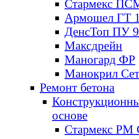
Стармекс ПС
Армошел ГТ 
ДенсТоп ПУ 9
Максдрейн
Маногард ФР
Манокрил Се
Ремонт бетона
Конструкционны
основе
Стармекс РМ 