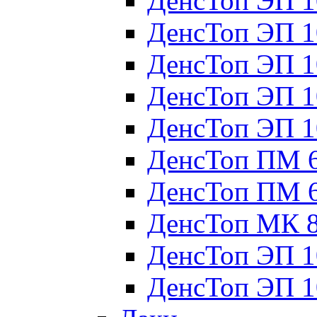
ДенсТоп ЭП 1
ДенсТоп ЭП 1
ДенсТоп ЭП 1
ДенсТоп ЭП 1
ДенсТоп ЭП 1
ДенсТоп ПМ 
ДенсТоп ПМ 
ДенсТоп МК 
ДенсТоп ЭП 1
ДенсТоп ЭП 1