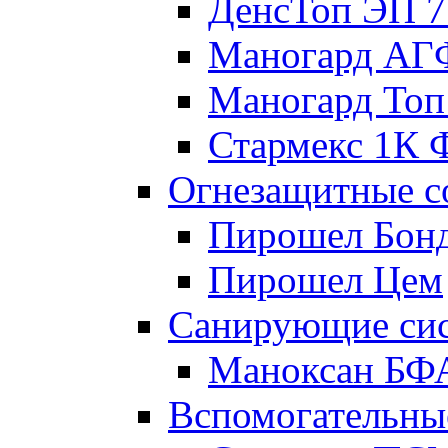
ДенсТоп ЭП 7
Маногард АГ
Маногард Топ
Стармекс 1К 
Огнезащитные с
Пирошел Бон
Пирошел Цем
Санирующие си
Маноксан БФ
Вспомогательны