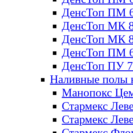
ДенсТоп ПМ 6
ДенсТоп МК 
ДенсТоп МК 
ДенсТоп ПМ 
ДенсТоп ПУ 
Наливные полы 
Манопокс Цем
Стармекс Лев
Стармекс Лев
Стармекс Фло