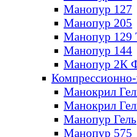
Манопур 127
Манопур 205
Манопур 129 
Манопур 144
Манопур 2К Ф
Компрессионно-
Манокрил Гел
Манокрил Гел
Манопур Гель
Манопур 575