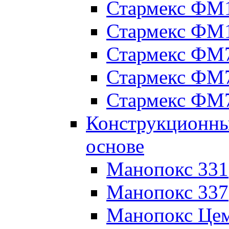
Стармекс ФМ
Стармекс ФМ
Стармекс ФМ
Стармекс ФМ
Стармекс ФМ
Конструкционны
основе
Манопокс 331
Манопокс 337
Манопокс Цем