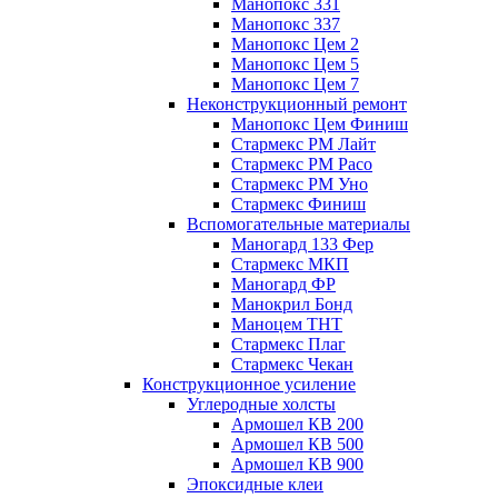
Манопокс 331
Манопокс 337
Манопокс Цем 2
Манопокс Цем 5
Манопокс Цем 7
Неконструкционный ремонт
Манопокс Цем Финиш
Стармекс РМ Лайт
Стармекс РМ Расо
Стармекс РМ Уно
Стармекс Финиш
Вспомогательные материалы
Маногард 133 Фер
Стармекс МКП
Маногард ФР
Манокрил Бонд
Маноцем ТНТ
Стармекс Плаг
Стармекс Чекан
Конструкционное усиление
Углеродные холсты
Армошел КВ 200
Армошел КВ 500
Армошел КВ 900
Эпоксидные клеи