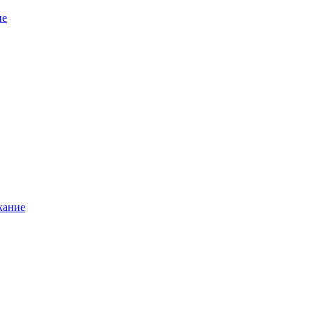
ие
кание