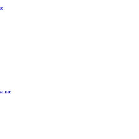
ие
кание