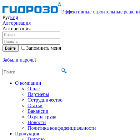
Эффективные строительные решени
Рус
Eng
Авторизация
Авторизация
Запомнить меня
Забыли пароль?
О компании
О нас
Партнеры
Сотрудничество
Статьи
Вакансии
Охрана труда
Новости
Политика конфиденциальности
Продукция
Гидрозо