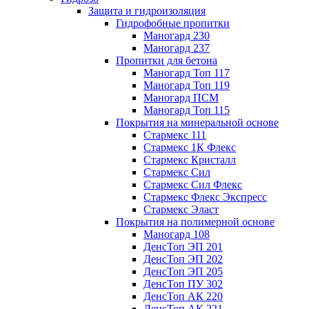
Защита и гидроизоляция
Гидрофобные пропитки
Маногард 230
Маногард 237
Пропитки для бетона
Маногард Топ 117
Маногард Топ 119
Маногард ПСМ
Маногард Топ 115
Покрытия на минеральной основе
Стармекс 111
Стармекс 1К Флекс
Стармекс Кристалл
Стармекс Сил
Стармекс Сил Флекс
Стармекс Флекс Экспресс
Стармекс Эласт
Покрытия на полимерной основе
Маногард 108
ДенсТоп ЭП 201
ДенсТоп ЭП 202
ДенсТоп ЭП 205
ДенсТоп ПУ 302
ДенсТоп АК 220
ДенсТоп АК 221