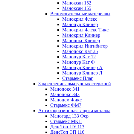
Маноксан 152
Маноксан 155
Вспомогательные материалы
Манокрил Флекс
Манопур Клинер
Манокрил Флекс Тикс
Манокрил Клинер
Манопокс Клинер
Манокрил Ингибитор
Манопокс Кат 35
Манопур Кат 12
Манопур Кат Ф
Манопур Клинер А
Манопур Клинер Л
Стармекс Плаг
Закрепление арматурных стержней
Манопокс 341
Манопокс 343
Маноцем Фикс
Стармекс ФМ7
Антикоррозионная защита металла
Маногард 133 Фер
Стармекс МКП
ДенсТоп ПУ 113
ДенсТоп ЭП 116