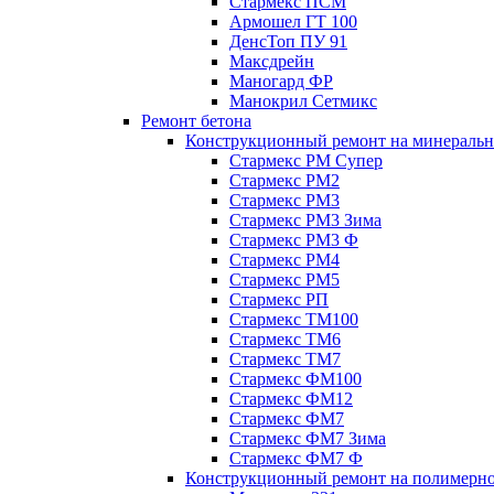
Стармекс ПСМ
Армошел ГТ 100
ДенсТоп ПУ 91
Максдрейн
Маногард ФР
Манокрил Сетмикс
Ремонт бетона
Конструкционный ремонт на минеральн
Стармекс РМ Супер
Стармекс РМ2
Стармекс РМ3
Стармекс РМ3 Зима
Стармекс РМ3 Ф
Стармекс РМ4
Стармекс РМ5
Стармекс РП
Стармекс ТМ100
Стармекс ТМ6
Стармекс ТМ7
Стармекс ФМ100
Стармекс ФМ12
Стармекс ФМ7
Стармекс ФМ7 Зима
Стармекс ФМ7 Ф
Конструкционный ремонт на полимерно