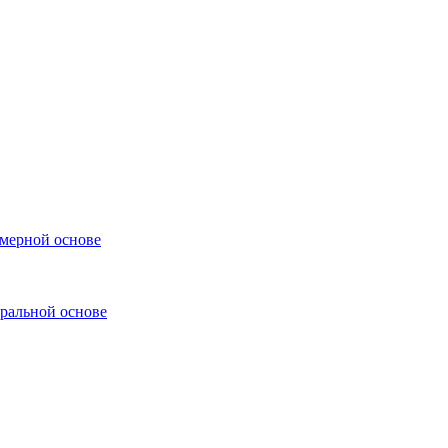
мерной основе
ральной основе