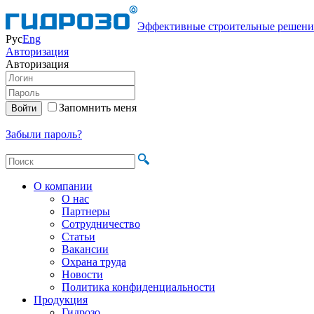
Эффективные строительные решени
Рус
Eng
Авторизация
Авторизация
Запомнить меня
Забыли пароль?
О компании
О нас
Партнеры
Сотрудничество
Статьи
Вакансии
Охрана труда
Новости
Политика конфиденциальности
Продукция
Гидрозо