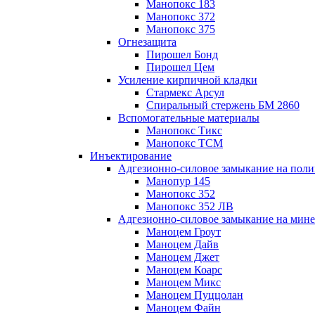
Манопокс 183
Манопокс 372
Манопокс 375
Огнезащита
Пирошел Бонд
Пирошел Цем
Усиление кирпичной кладки
Стармекс Арсул
Спиральный стержень БМ 2860
Вспомогательные материалы
Манопокс Тикс
Манопокс ТСМ
Инъектирование
Адгезионно-силовое замыкание на поли
Манопур 145
Манопокс 352
Манопокс 352 ЛВ
Адгезионно-силовое замыкание на мине
Маноцем Гроут
Маноцем Дайв
Маноцем Джет
Маноцем Коарс
Маноцем Микс
Маноцем Пуццолан
Маноцем Файн