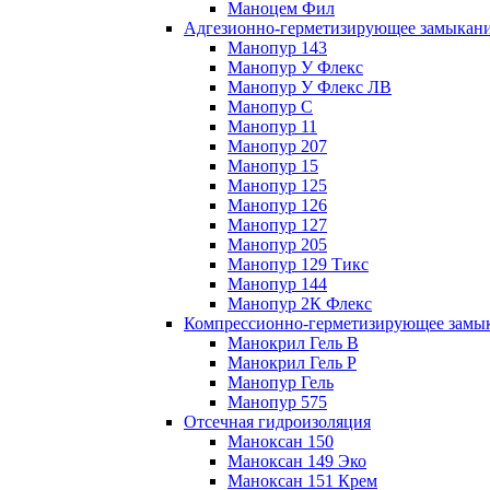
Маноцем Фил
Адгезионно-герметизирующее замыкан
Манопур 143
Манопур У Флекс
Манопур У Флекс ЛВ
Манопур С
Манопур 11
Манопур 207
Манопур 15
Манопур 125
Манопур 126
Манопур 127
Манопур 205
Манопур 129 Тикс
Манопур 144
Манопур 2К Флекс
Компрессионно-герметизирующее замы
Манокрил Гель В
Манокрил Гель Р
Манопур Гель
Манопур 575
Отсечная гидроизоляция
Маноксан 150
Маноксан 149 Эко
Маноксан 151 Крем