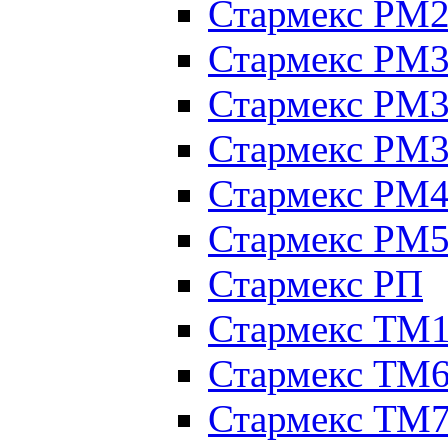
Стармекс РМ
Стармекс РМ
Стармекс РМ3
Стармекс РМ
Стармекс РМ
Стармекс РМ
Стармекс РП
Стармекс ТМ
Стармекс ТМ
Стармекс ТМ