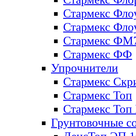
Стармекс Фло
Стармекс Фло
Стармекс ФМ
Стармекс ФФ
Упрочнители
Стармекс Скр
Стармекс Топ
Стармекс Топ
Грунтовочные с