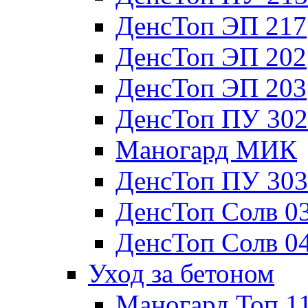
ДенсТоп ЭП 217
ДенсТоп ЭП 202
ДенсТоп ЭП 203
ДенсТоп ПУ 302
Маногард МИК
ДенсТоп ПУ 303
ДенсТоп Солв 0
ДенсТоп Солв 0
Уход за бетоном
Маногард Топ 1