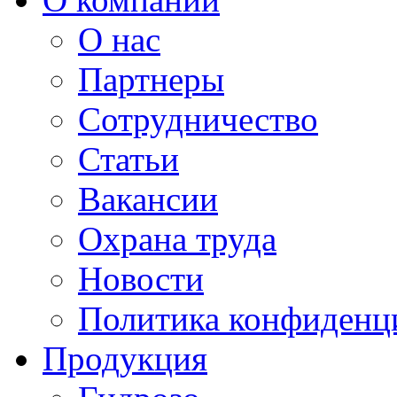
О нас
Партнеры
Сотрудничество
Статьи
Вакансии
Охрана труда
Новости
Политика конфиденц
Продукция