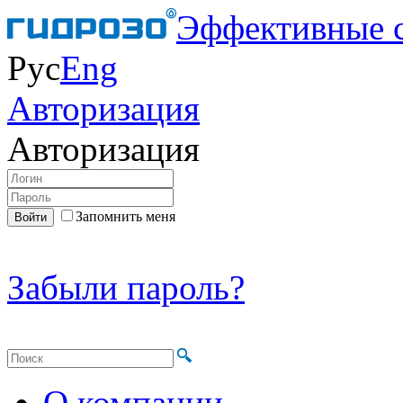
Эффективные 
Рус
Eng
Авторизация
Авторизация
Запомнить меня
Забыли пароль?
О компании