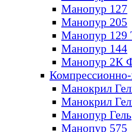
Манопур 127
Манопур 205
Манопур 129 
Манопур 144
Манопур 2К Ф
Компрессионно-
Манокрил Гел
Манокрил Гел
Манопур Гель
Манопур 575