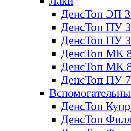
Лаки
ДенсТоп ЭП 3
ДенсТоп ПУ 3
ДенсТоп ПУ 3
ДенсТоп МК 
ДенсТоп МК 
ДенсТоп ПУ 7
Вспомогательны
ДенсТоп Куп
ДенсТоп Фил