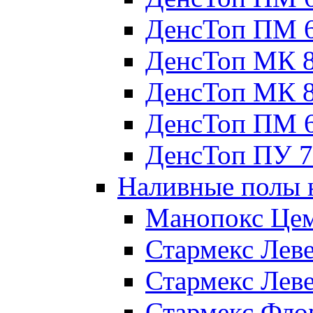
ДенсТоп ПМ 6
ДенсТоп МК 
ДенсТоп МК 
ДенсТоп ПМ 
ДенсТоп ПУ 
Наливные полы 
Манопокс Цем
Стармекс Лев
Стармекс Лев
Стармекс Фло