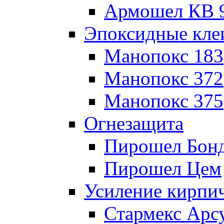
Армошел КВ 
Эпоксидные кле
Манопокс 183
Манопокс 372
Манопокс 375
Огнезащита
Пирошел Бон
Пирошел Цем
Усиление кирпи
Стармекс Арс