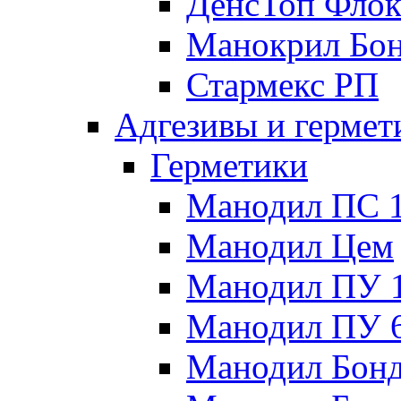
ДенсТоп Флок
Манокрил Бо
Стармекс РП
Адгезивы и гермет
Герметики
Манодил ПС 
Манодил Цем
Манодил ПУ 
Манодил ПУ 
Манодил Бон