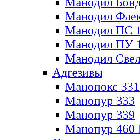
Манодил Бонд
Манодил Флек
Манодил ПС 
Манодил ПУ 
Манодил Свел
Адгезивы
Манопокс 331
Манопур 333
Манопур 339
Манопур 460 