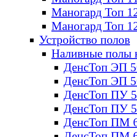
Маногард Топ 1
Маногард Топ 1
Устройство полов
Наливные полы 
ДенсТоп ЭП 5
ДенсТоп ЭП 5
ДенсТоп ПУ 5
ДенсТоп ПУ 5
ДенсТоп ПМ 
ДенсТоп ПМ 