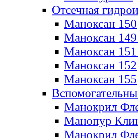
Отсечная гидро
Маноксан 150
Маноксан 149
Маноксан 151
Маноксан 152
Маноксан 155
Вспомогательны
Манокрил Фл
Манопур Кли
Манокрил Фле