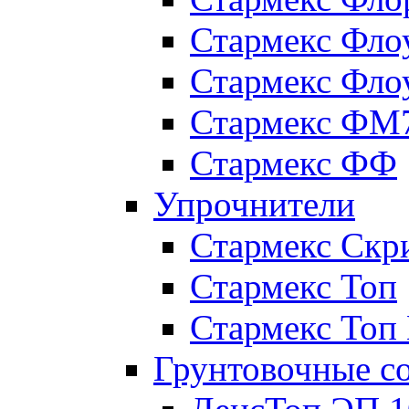
Стармекс Фло
Стармекс Фло
Стармекс ФМ
Стармекс ФФ
Упрочнители
Стармекс Скр
Стармекс Топ
Стармекс Топ
Грунтовочные с