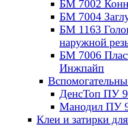
БМ 7002 Конн
БМ 7004 Загл
БМ 1163 Голов
наружной рез
БМ 7006 Плас
Инжпайп
Вспомогательны
ДенсТоп ПУ 9
Манодил ПУ 
Клеи и затирки дл