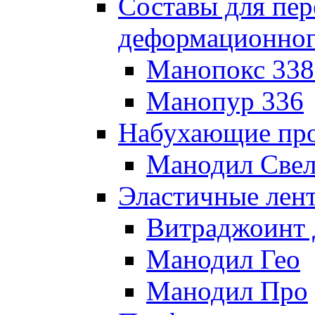
Составы для пе
деформационног
Манопокс 338
Манопур 336
Набухающие пр
Манодил Све
Эластичные лен
Витраджоинт
Манодил Гео
Манодил Про