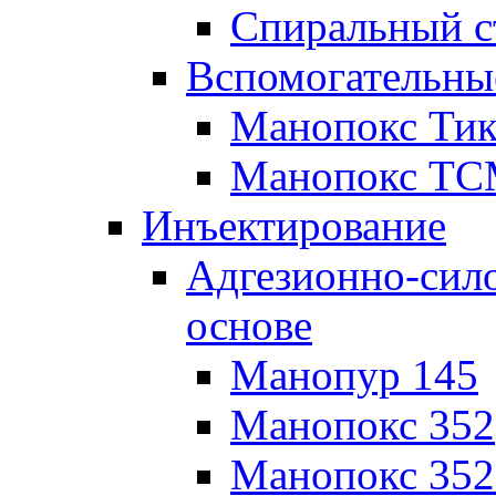
Спиральный с
Вспомогательны
Манопокс Тик
Манопокс Т
Инъектирование
Адгезионно-сил
основе
Манопур 145
Манопокс 352
Манопокс 35