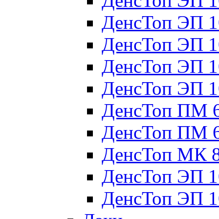
ДенсТоп ЭП 1
ДенсТоп ЭП 1
ДенсТоп ЭП 1
ДенсТоп ЭП 1
ДенсТоп ЭП 1
ДенсТоп ПМ 
ДенсТоп ПМ 
ДенсТоп МК 
ДенсТоп ЭП 1
ДенсТоп ЭП 1