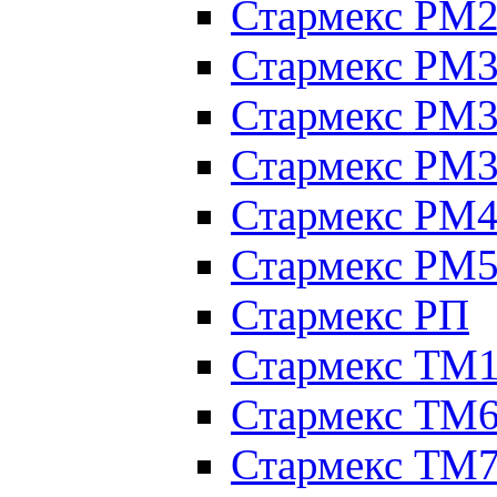
Стармекс РМ
Стармекс РМ
Стармекс РМ3
Стармекс РМ
Стармекс РМ
Стармекс РМ
Стармекс РП
Стармекс ТМ
Стармекс ТМ
Стармекс ТМ