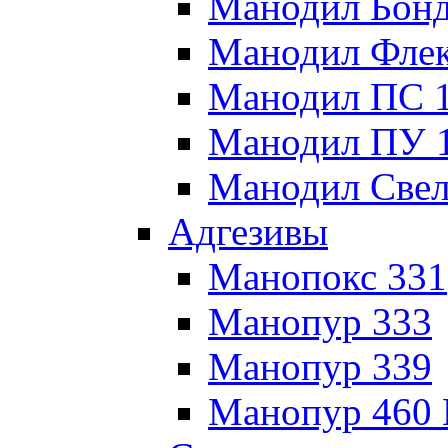
Манодил Бонд
Манодил Флек
Манодил ПС 
Манодил ПУ 
Манодил Свел
Адгезивы
Манопокс 331
Манопур 333
Манопур 339
Манопур 460 