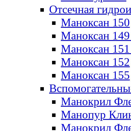
Отсечная гидро
Маноксан 150
Маноксан 149
Маноксан 151
Маноксан 152
Маноксан 155
Вспомогательны
Манокрил Фл
Манопур Кли
Манокрил Фле