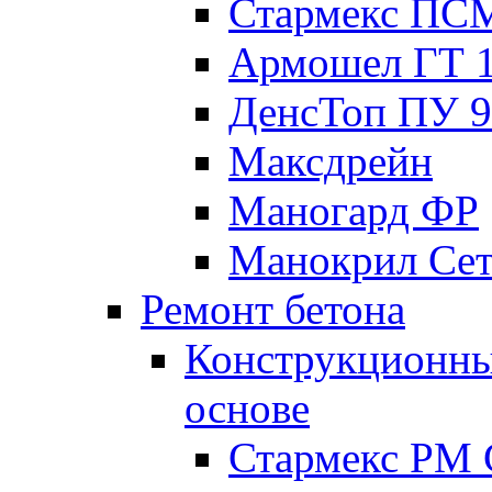
Стармекс ПС
Армошел ГТ 
ДенсТоп ПУ 9
Максдрейн
Маногард ФР
Манокрил Се
Ремонт бетона
Конструкционны
основе
Стармекс РМ 