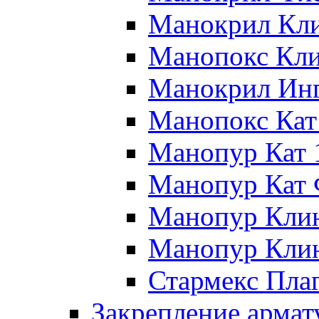
Манокрил Кл
Манопокс Кл
Манокрил Ин
Манопокс Кат
Манопур Кат 
Манопур Кат
Манопур Кли
Манопур Кли
Стармекс Пла
Закрепление арма