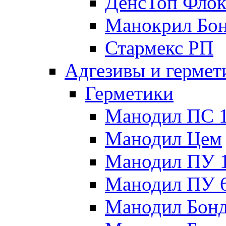
ДенсТоп Флок
Манокрил Бо
Стармекс РП
Адгезивы и гермет
Герметики
Манодил ПС 
Манодил Цем
Манодил ПУ 
Манодил ПУ 
Манодил Бон