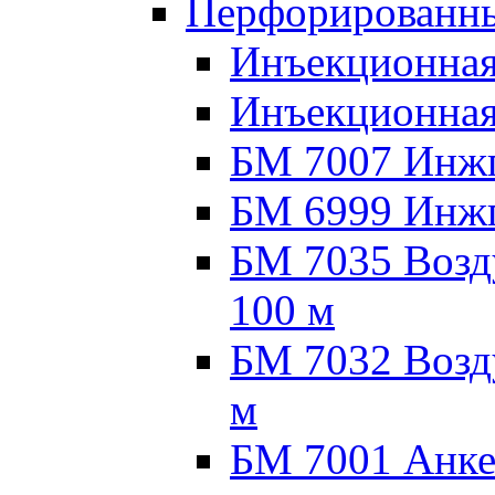
Перфорированны
Инъекционная
Инъекционная
БМ 7007 Инжпа
БМ 6999 Инжпа
БМ 7035 Возд
100 м
БМ 7032 Возд
м
БМ 7001 Анке