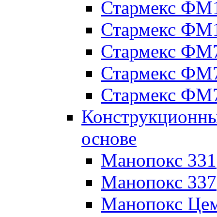
Стармекс ФМ
Стармекс ФМ
Стармекс ФМ
Стармекс ФМ
Стармекс ФМ
Конструкционны
основе
Манопокс 331
Манопокс 337
Манопокс Цем