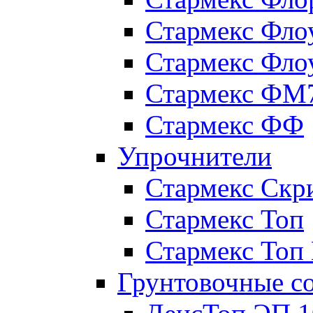
Стармекс Фло
Стармекс Фло
Стармекс ФМ
Стармекс ФФ
Упрочнители
Стармекс Скр
Стармекс Топ
Стармекс Топ
Грунтовочные с