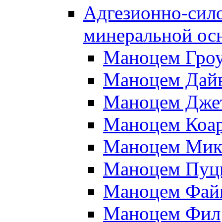
Адгезионно-сило
минеральной ос
Маноцем Гро
Маноцем Дай
Маноцем Дже
Маноцем Коа
Маноцем Мик
Маноцем Пуц
Маноцем Фай
Маноцем Фил