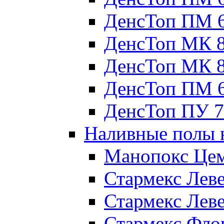
ДенсТоп ПМ 6
ДенсТоп МК 
ДенсТоп МК 
ДенсТоп ПМ 
ДенсТоп ПУ 
Наливные полы 
Манопокс Цем
Стармекс Лев
Стармекс Лев
Стармекс Фло