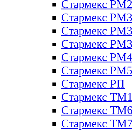
Стармекс РМ
Стармекс РМ
Стармекс РМ3
Стармекс РМ
Стармекс РМ
Стармекс РМ
Стармекс РП
Стармекс ТМ
Стармекс ТМ
Стармекс ТМ