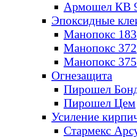
Армошел КВ 
Эпоксидные кле
Манопокс 183
Манопокс 372
Манопокс 375
Огнезащита
Пирошел Бон
Пирошел Цем
Усиление кирпи
Стармекс Арс