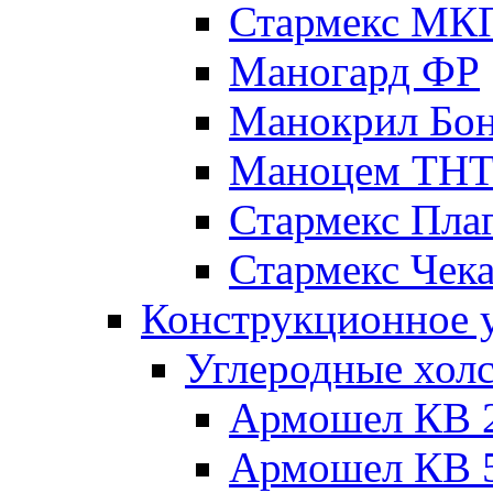
Стармекс МК
Маногард ФР
Манокрил Бо
Маноцем ТН
Стармекс Пла
Стармекс Чек
Конструкционное 
Углеродные хол
Армошел КВ 
Армошел КВ 