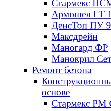
Стармекс ПС
Армошел ГТ 
ДенсТоп ПУ 9
Максдрейн
Маногард ФР
Манокрил Се
Ремонт бетона
Конструкционны
основе
Стармекс РМ 