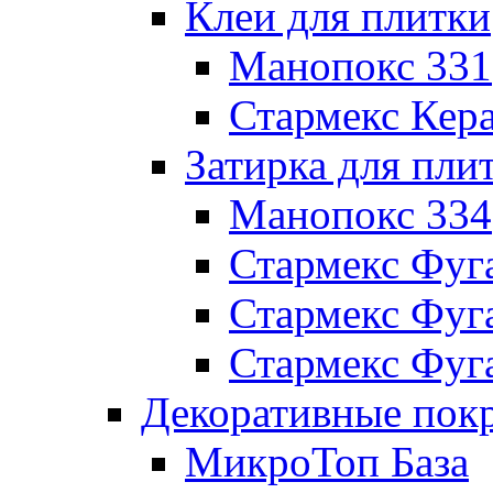
Клеи для плитки
Манопокс 331
Стармекс Кер
Затирка для пли
Манопокс 334
Стармекс Фуг
Стармекс Фуг
Стармекс Фуг
Декоративные пок
МикроТоп База