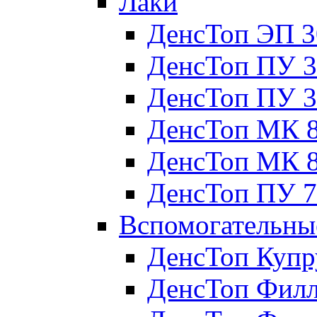
Лаки
ДенсТоп ЭП 3
ДенсТоп ПУ 3
ДенсТоп ПУ 3
ДенсТоп МК 
ДенсТоп МК 
ДенсТоп ПУ 7
Вспомогательны
ДенсТоп Куп
ДенсТоп Фил