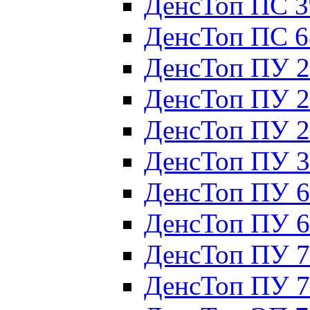
ДенсТоп ПС 3
ДенсТоп ПС 6
ДенсТоп ПУ 2
ДенсТоп ПУ 2
ДенсТоп ПУ 2
ДенсТоп ПУ 3
ДенсТоп ПУ 6
ДенсТоп ПУ 6
ДенсТоп ПУ 
ДенсТоп ПУ 7