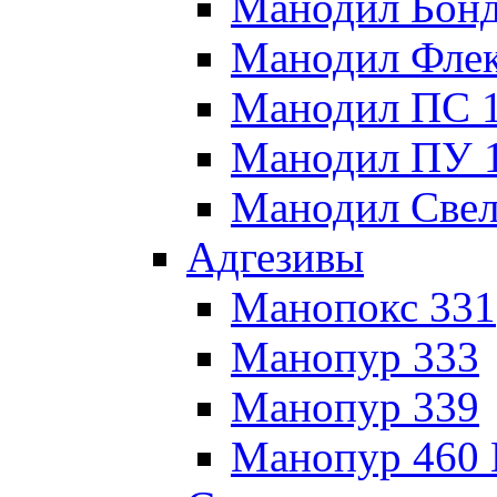
Манодил Бонд
Манодил Флек
Манодил ПС 
Манодил ПУ 
Манодил Свел
Адгезивы
Манопокс 331
Манопур 333
Манопур 339
Манопур 460 