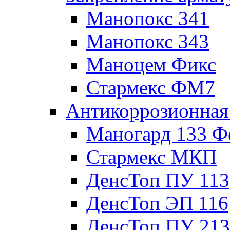
Манопокс 341
Манопокс 343
Маноцем Фикс
Стармекс ФМ7
Антикоррозионная
Маногард 133 Ф
Стармекс МКП
ДенсТоп ПУ 113
ДенсТоп ЭП 116
ДенсТоп ПУ 213