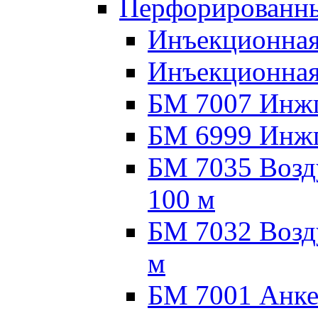
Перфорированны
Инъекционная
Инъекционная
БМ 7007 Инжпа
БМ 6999 Инжпа
БМ 7035 Возд
100 м
БМ 7032 Возд
м
БМ 7001 Анке