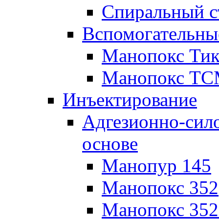
Спиральный с
Вспомогательны
Манопокс Тик
Манопокс Т
Инъектирование
Адгезионно-сил
основе
Манопур 145
Манопокс 352
Манопокс 35