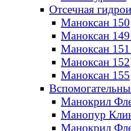
Отсечная гидро
Маноксан 150
Маноксан 149
Маноксан 151
Маноксан 152
Маноксан 155
Вспомогательны
Манокрил Фл
Манопур Кли
Манокрил Фле