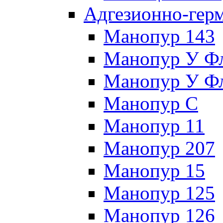
Адгезионно-гер
Манопур 143
Манопур У Ф
Манопур У Ф
Манопур С
Манопур 11
Манопур 207
Манопур 15
Манопур 125
Манопур 126