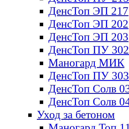
ДенсТоп ЭП 217
ДенсТоп ЭП 202
ДенсТоп ЭП 203
ДенсТоп ПУ 302
Маногард МИК
ДенсТоп ПУ 303
ДенсТоп Солв 0
ДенсТоп Солв 0
Уход за бетоном
Маногард Топ 1