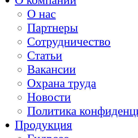
О нас
Партнеры
Сотрудничество
Статьи
Вакансии
Охрана труда
Новости
Политика конфиденц
Продукция