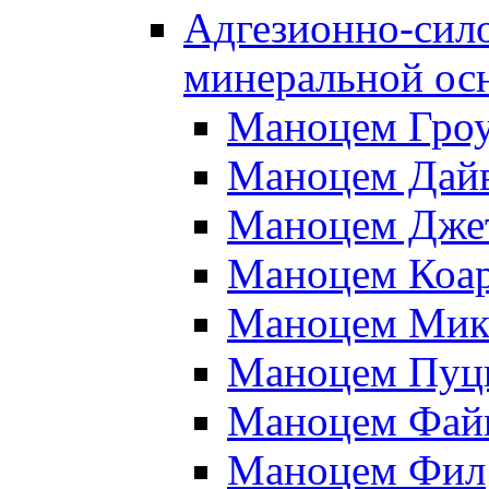
Адгезионно-сило
минеральной ос
Маноцем Гро
Маноцем Дай
Маноцем Дже
Маноцем Коа
Маноцем Мик
Маноцем Пуц
Маноцем Фай
Маноцем Фил