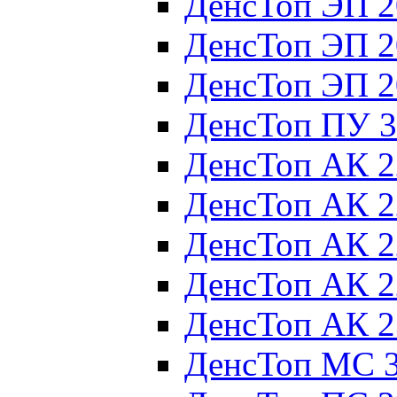
ДенсТоп ЭП 2
ДенсТоп ЭП 2
ДенсТоп ЭП 2
ДенсТоп ПУ 3
ДенсТоп АК 2
ДенсТоп АК 2
ДенсТоп АК 2
ДенсТоп АК 2
ДенсТоп АК 2
ДенсТоп МС 