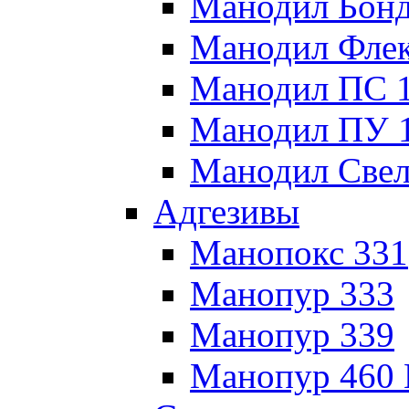
Манодил Бонд
Манодил Флек
Манодил ПС 
Манодил ПУ 
Манодил Свел
Адгезивы
Манопокс 331
Манопур 333
Манопур 339
Манопур 460 