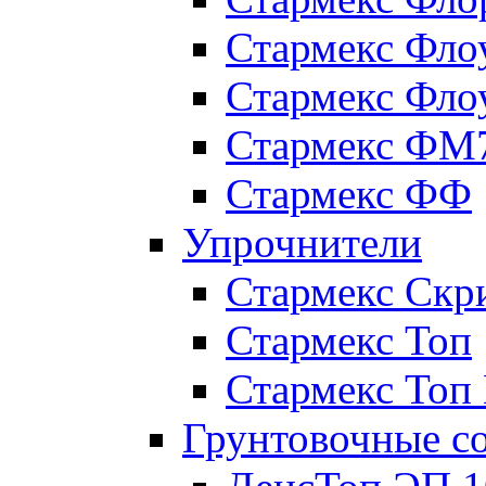
Стармекс Фло
Стармекс Фло
Стармекс ФМ
Стармекс ФФ
Упрочнители
Стармекс Скр
Стармекс Топ
Стармекс Топ
Грунтовочные с