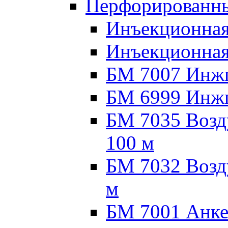
Перфорированны
Инъекционная
Инъекционная
БМ 7007 Инжпа
БМ 6999 Инжпа
БМ 7035 Возд
100 м
БМ 7032 Возд
м
БМ 7001 Анке