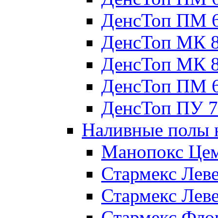
ДенсТоп ПМ 6
ДенсТоп МК 
ДенсТоп МК 
ДенсТоп ПМ 
ДенсТоп ПУ 
Наливные полы 
Манопокс Цем
Стармекс Лев
Стармекс Лев
Стармекс Фло