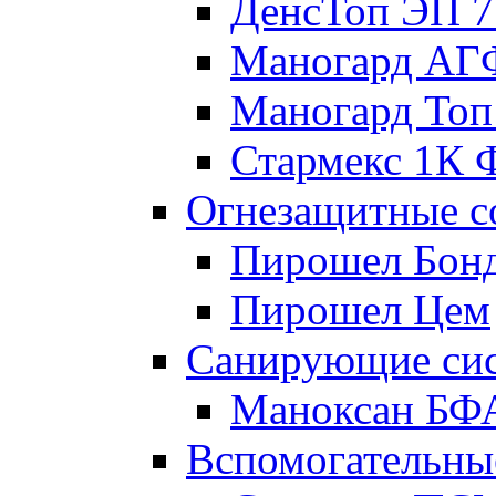
ДенсТоп ЭП 7
Маногард АГ
Маногард Топ
Стармекс 1К 
Огнезащитные с
Пирошел Бон
Пирошел Цем
Санирующие си
Маноксан БФ
Вспомогательны