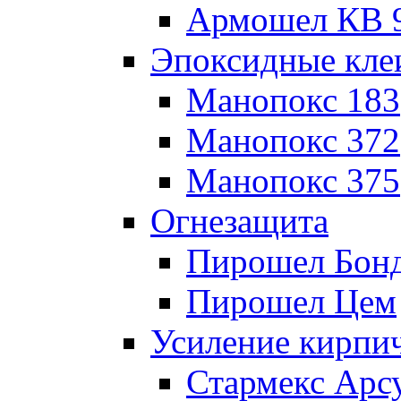
Армошел КВ 
Эпоксидные кле
Манопокс 183
Манопокс 372
Манопокс 375
Огнезащита
Пирошел Бон
Пирошел Цем
Усиление кирпи
Стармекс Арс