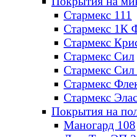
Покрытия на ми
Стармекс 111
Стармекс 1К 
Стармекс Кри
Стармекс Сил
Стармекс Сил
Стармекс Фле
Стармекс Эла
Покрытия на по
Маногард 108