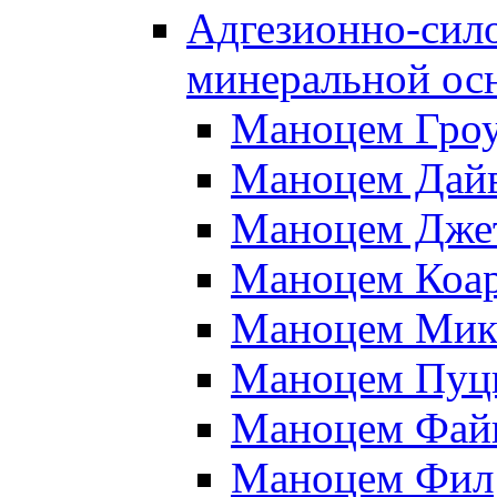
Адгезионно-сило
минеральной ос
Маноцем Гро
Маноцем Дай
Маноцем Дже
Маноцем Коа
Маноцем Мик
Маноцем Пуц
Маноцем Фай
Маноцем Фил