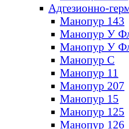
Адгезионно-гер
Манопур 143
Манопур У Ф
Манопур У Ф
Манопур С
Манопур 11
Манопур 207
Манопур 15
Манопур 125
Манопур 126