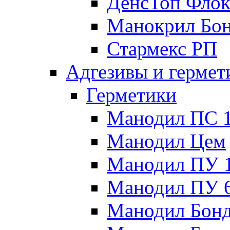
ДенсТоп Флок
Манокрил Бо
Стармекс РП
Адгезивы и гермет
Герметики
Манодил ПС 
Манодил Цем
Манодил ПУ 
Манодил ПУ 
Манодил Бон