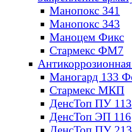
Манопокс 341
Манопокс 343
Маноцем Фикс
Стармекс ФМ7
Антикоррозионная
Маногард 133 Ф
Стармекс МКП
ДенсТоп ПУ 113
ДенсТоп ЭП 116
ДенсТоп ПУ 213