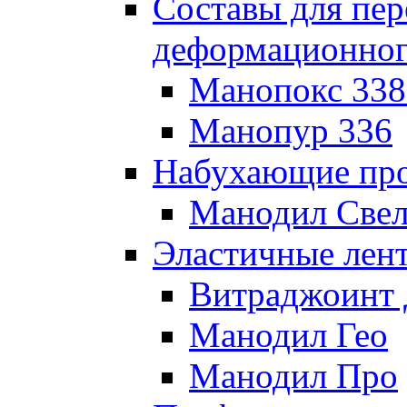
Составы для пе
деформационног
Манопокс 338
Манопур 336
Набухающие пр
Манодил Све
Эластичные лен
Витраджоинт
Манодил Гео
Манодил Про