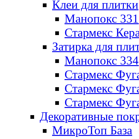
Клеи для плитки
Манопокс 331
Стармекс Кер
Затирка для пли
Манопокс 334
Стармекс Фуг
Стармекс Фуг
Стармекс Фуг
Декоративные пок
МикроТоп База