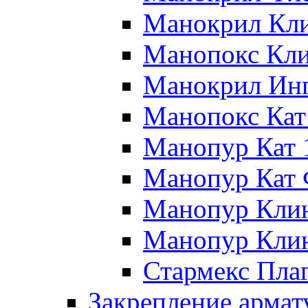
Манокрил Кл
Манопокс Кл
Манокрил Ин
Манопокс Кат
Манопур Кат 
Манопур Кат
Манопур Кли
Манопур Кли
Стармекс Пла
Закрепление арма