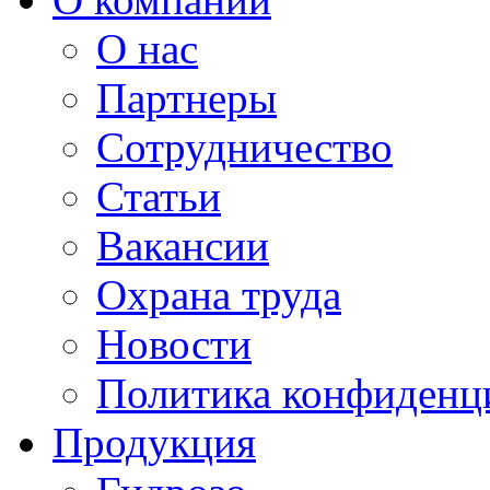
О нас
Партнеры
Сотрудничество
Статьи
Вакансии
Охрана труда
Новости
Политика конфиденц
Продукция