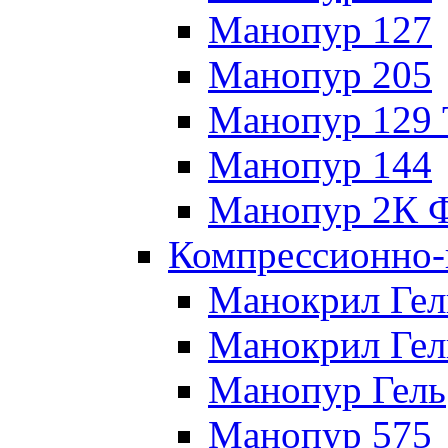
Манопур 127
Манопур 205
Манопур 129 
Манопур 144
Манопур 2К Ф
Компрессионно-
Манокрил Гел
Манокрил Гел
Манопур Гель
Манопур 575