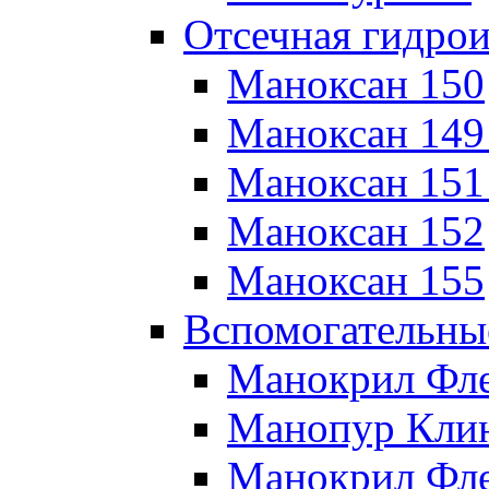
Отсечная гидро
Маноксан 150
Маноксан 149
Маноксан 151
Маноксан 152
Маноксан 155
Вспомогательны
Манокрил Фл
Манопур Кли
Манокрил Фле