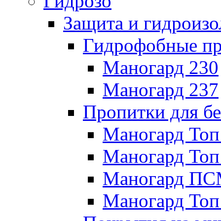
Гидрозо
Защита и гидроизо
Гидрофобные п
Маногард 230
Маногард 237
Пропитки для бе
Маногард Топ
Маногард Топ
Маногард П
Маногард Топ