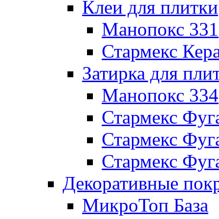
Клеи для плитки
Манопокс 331
Стармекс Кер
Затирка для пли
Манопокс 334
Стармекс Фуг
Стармекс Фуг
Стармекс Фуг
Декоративные пок
МикроТоп База