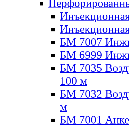
Перфорированны
Инъекционная
Инъекционная
БМ 7007 Инжпа
БМ 6999 Инжпа
БМ 7035 Возд
100 м
БМ 7032 Возд
м
БМ 7001 Анке