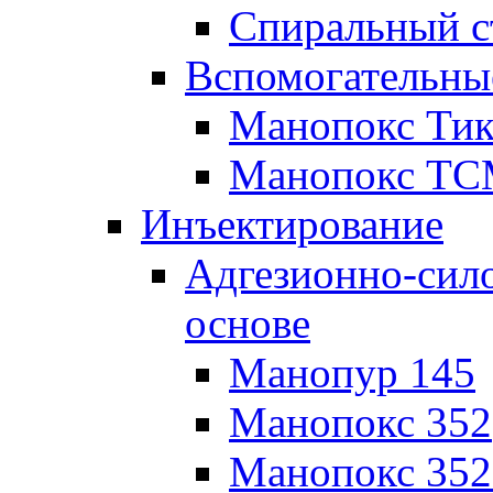
Спиральный с
Вспомогательны
Манопокс Тик
Манопокс Т
Инъектирование
Адгезионно-сил
основе
Манопур 145
Манопокс 352
Манопокс 35