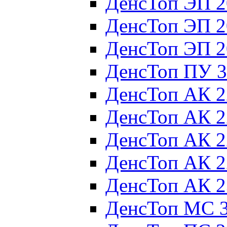
ДенсТоп ЭП 2
ДенсТоп ЭП 2
ДенсТоп ЭП 2
ДенсТоп ПУ 3
ДенсТоп АК 2
ДенсТоп АК 2
ДенсТоп АК 2
ДенсТоп АК 2
ДенсТоп АК 2
ДенсТоп МС 