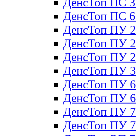
ДенсТоп ПС 3
ДенсТоп ПС 6
ДенсТоп ПУ 2
ДенсТоп ПУ 2
ДенсТоп ПУ 2
ДенсТоп ПУ 3
ДенсТоп ПУ 6
ДенсТоп ПУ 6
ДенсТоп ПУ 
ДенсТоп ПУ 7