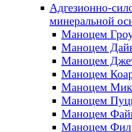
Адгезионно-сило
минеральной ос
Маноцем Гро
Маноцем Дай
Маноцем Дже
Маноцем Коа
Маноцем Мик
Маноцем Пуц
Маноцем Фай
Маноцем Фил