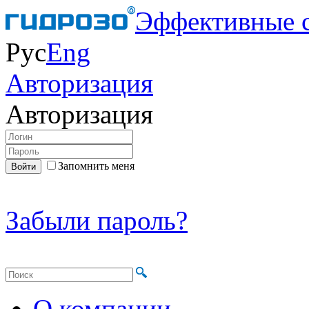
Эффективные 
Рус
Eng
Авторизация
Авторизация
Запомнить меня
Забыли пароль?
О компании