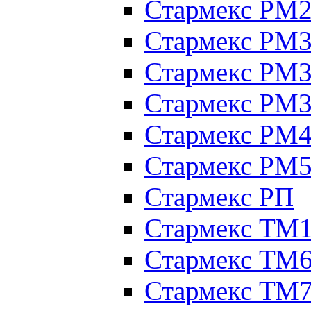
Стармекс РМ
Стармекс РМ
Стармекс РМ3
Стармекс РМ
Стармекс РМ
Стармекс РМ
Стармекс РП
Стармекс ТМ
Стармекс ТМ
Стармекс ТМ