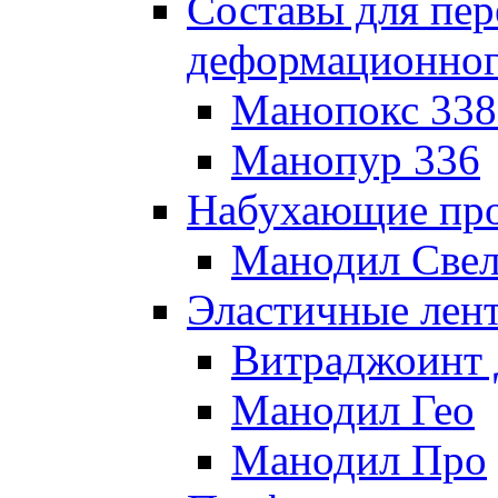
Составы для пе
деформационног
Манопокс 338
Манопур 336
Набухающие пр
Манодил Све
Эластичные лен
Витраджоинт
Манодил Гео
Манодил Про