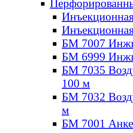
Перфорированны
Инъекционная
Инъекционная
БМ 7007 Инжпа
БМ 6999 Инжпа
БМ 7035 Возд
100 м
БМ 7032 Возд
м
БМ 7001 Анке