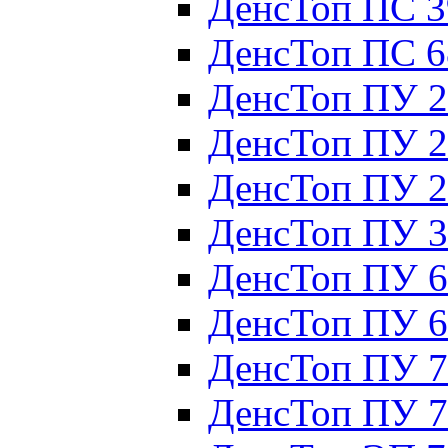
ДенсТоп ПС 3
ДенсТоп ПС 6
ДенсТоп ПУ 2
ДенсТоп ПУ 2
ДенсТоп ПУ 2
ДенсТоп ПУ 3
ДенсТоп ПУ 6
ДенсТоп ПУ 6
ДенсТоп ПУ 
ДенсТоп ПУ 7