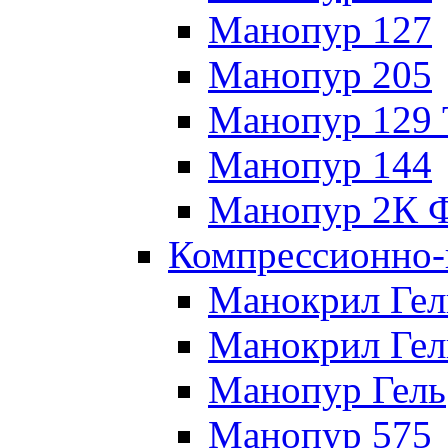
Манопур 127
Манопур 205
Манопур 129 
Манопур 144
Манопур 2К Ф
Компрессионно-
Манокрил Гел
Манокрил Гел
Манопур Гель
Манопур 575