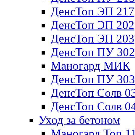
ДенсТоп ЭП 217
ДенсТоп ЭП 202
ДенсТоп ЭП 203
ДенсТоп ПУ 302
Маногард МИК
ДенсТоп ПУ 303
ДенсТоп Солв 0
ДенсТоп Солв 0
Уход за бетоном
Маногард Топ 1