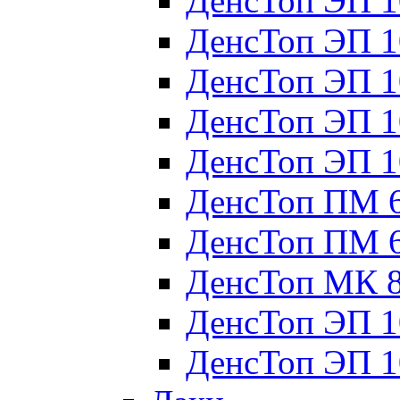
ДенсТоп ЭП 1
ДенсТоп ЭП 1
ДенсТоп ЭП 1
ДенсТоп ЭП 1
ДенсТоп ЭП 1
ДенсТоп ПМ 
ДенсТоп ПМ 
ДенсТоп МК 
ДенсТоп ЭП 1
ДенсТоп ЭП 1