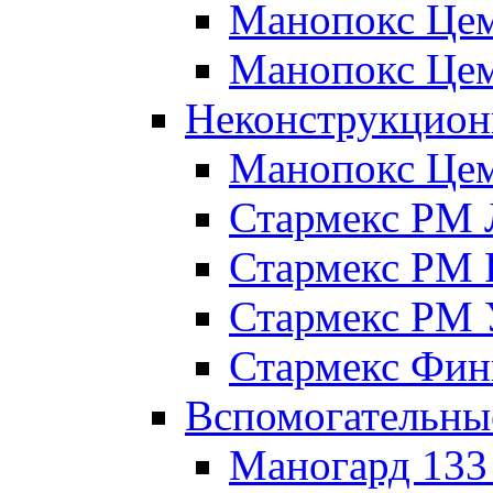
Манопокс Цем
Манопокс Цем
Неконструкцион
Манопокс Це
Стармекс РМ 
Стармекс РМ 
Стармекс РМ 
Стармекс Фи
Вспомогательны
Маногард 133