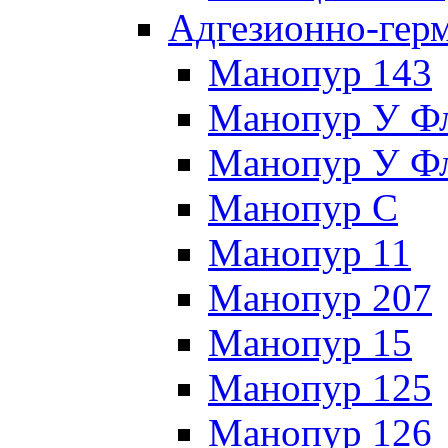
Адгезионно-гер
Манопур 143
Манопур У Ф
Манопур У Ф
Манопур С
Манопур 11
Манопур 207
Манопур 15
Манопур 125
Манопур 126