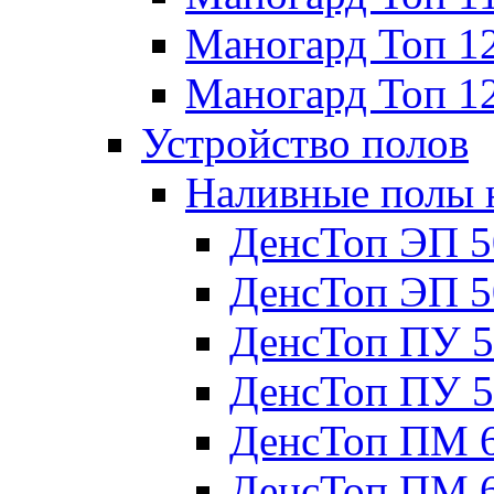
Маногард Топ 1
Маногард Топ 1
Устройство полов
Наливные полы 
ДенсТоп ЭП 5
ДенсТоп ЭП 5
ДенсТоп ПУ 5
ДенсТоп ПУ 5
ДенсТоп ПМ 
ДенсТоп ПМ 