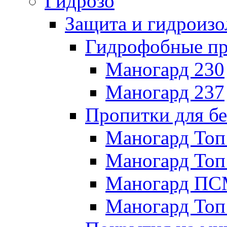
Гидрозо
Защита и гидроизо
Гидрофобные п
Маногард 230
Маногард 237
Пропитки для бе
Маногард Топ
Маногард Топ
Маногард П
Маногард Топ