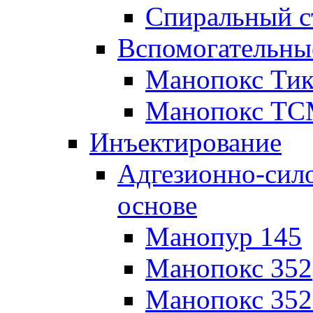
Спиральный с
Вспомогательны
Манопокс Тик
Манопокс Т
Инъектирование
Адгезионно-сил
основе
Манопур 145
Манопокс 352
Манопокс 35