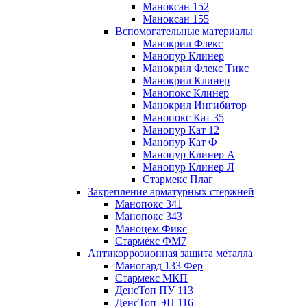
Маноксан 152
Маноксан 155
Вспомогательные материалы
Манокрил Флекс
Манопур Клинер
Манокрил Флекс Тикс
Манокрил Клинер
Манопокс Клинер
Манокрил Ингибитор
Манопокс Кат 35
Манопур Кат 12
Манопур Кат Ф
Манопур Клинер А
Манопур Клинер Л
Стармекс Плаг
Закрепление арматурных стержней
Манопокс 341
Манопокс 343
Маноцем Фикс
Стармекс ФМ7
Антикоррозионная защита металла
Маногард 133 Фер
Стармекс МКП
ДенсТоп ПУ 113
ДенсТоп ЭП 116