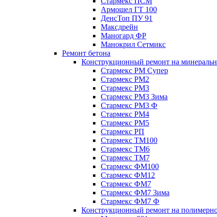
Стармекс ПСМ
Армошел ГТ 100
ДенсТоп ПУ 91
Максдрейн
Маногард ФР
Манокрил Сетмикс
Ремонт бетона
Конструкционный ремонт на минеральн
Стармекс РМ Супер
Стармекс РМ2
Стармекс РМ3
Стармекс РМ3 Зима
Стармекс РМ3 Ф
Стармекс РМ4
Стармекс РМ5
Стармекс РП
Стармекс ТМ100
Стармекс ТМ6
Стармекс ТМ7
Стармекс ФМ100
Стармекс ФМ12
Стармекс ФМ7
Стармекс ФМ7 Зима
Стармекс ФМ7 Ф
Конструкционный ремонт на полимерно