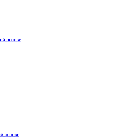
ой основе
й основе