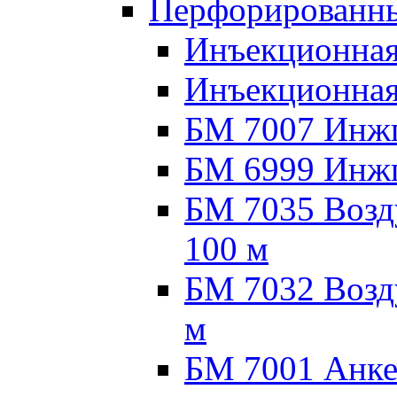
Перфорированны
Инъекционная
Инъекционная
БМ 7007 Инжпа
БМ 6999 Инжпа
БМ 7035 Возд
100 м
БМ 7032 Возд
м
БМ 7001 Анке