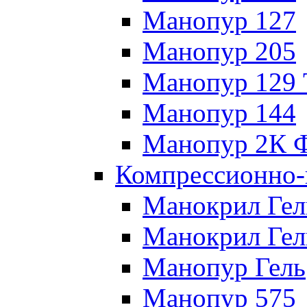
Манопур 127
Манопур 205
Манопур 129 
Манопур 144
Манопур 2К Ф
Компрессионно-
Манокрил Гел
Манокрил Гел
Манопур Гель
Манопур 575