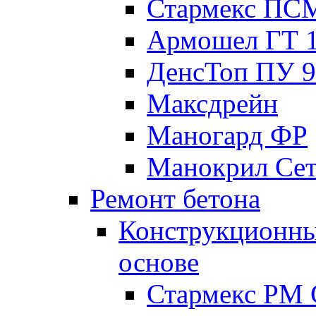
Стармекс ПС
Армошел ГТ 
ДенсТоп ПУ 9
Максдрейн
Маногард ФР
Манокрил Се
Ремонт бетона
Конструкционны
основе
Стармекс РМ 