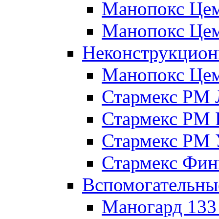
Манопокс Цем
Манопокс Цем
Неконструкцион
Манопокс Це
Стармекс РМ 
Стармекс РМ 
Стармекс РМ 
Стармекс Фи
Вспомогательны
Маногард 133