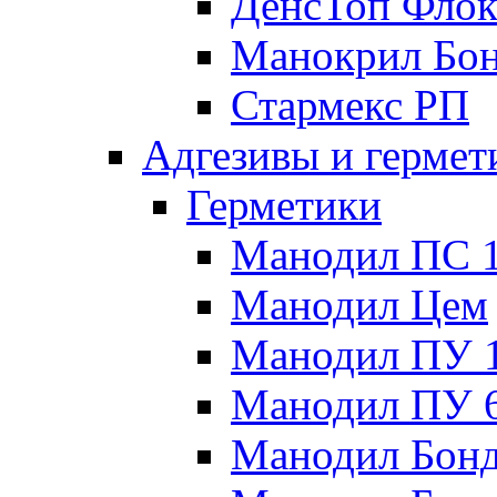
ДенсТоп Флок
Манокрил Бо
Стармекс РП
Адгезивы и гермет
Герметики
Манодил ПС 
Манодил Цем
Манодил ПУ 
Манодил ПУ 
Манодил Бон