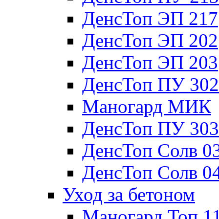
ДенсТоп ЭП 217
ДенсТоп ЭП 202
ДенсТоп ЭП 203
ДенсТоп ПУ 302
Маногард МИК
ДенсТоп ПУ 303
ДенсТоп Солв 0
ДенсТоп Солв 0
Уход за бетоном
Маногард Топ 1