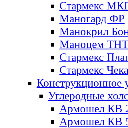
Стармекс МК
Маногард ФР
Манокрил Бо
Маноцем ТН
Стармекс Пла
Стармекс Чек
Конструкционное 
Углеродные хол
Армошел КВ 
Армошел КВ 