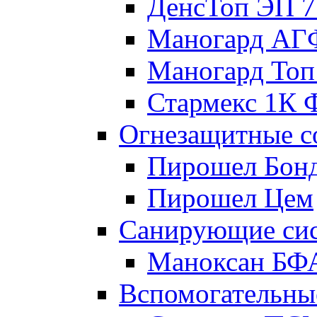
ДенсТоп ЭП 7
Маногард АГ
Маногард Топ
Стармекс 1К 
Огнезащитные с
Пирошел Бон
Пирошел Цем
Санирующие си
Маноксан БФ
Вспомогательны