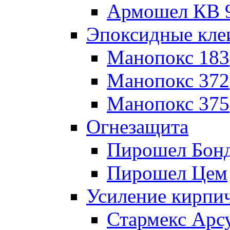
Армошел КВ 
Эпоксидные кле
Манопокс 183
Манопокс 372
Манопокс 375
Огнезащита
Пирошел Бон
Пирошел Цем
Усиление кирпи
Стармекс Арс