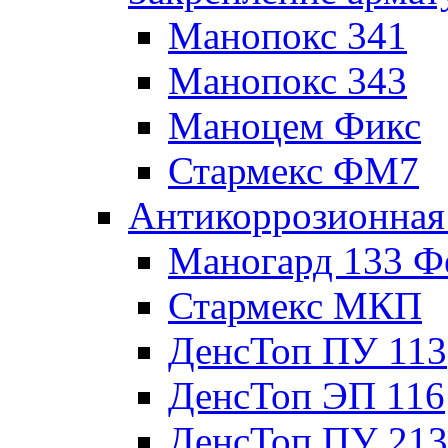
Манопокс 341
Манопокс 343
Маноцем Фикс
Стармекс ФМ7
Антикоррозионная
Маногард 133 Ф
Стармекс МКП
ДенсТоп ПУ 113
ДенсТоп ЭП 116
ДенсТоп ПУ 213