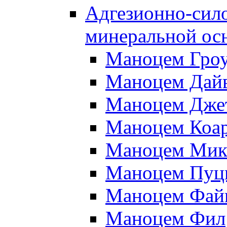
Адгезионно-сило
минеральной ос
Маноцем Гро
Маноцем Дай
Маноцем Дже
Маноцем Коа
Маноцем Мик
Маноцем Пуц
Маноцем Фай
Маноцем Фил