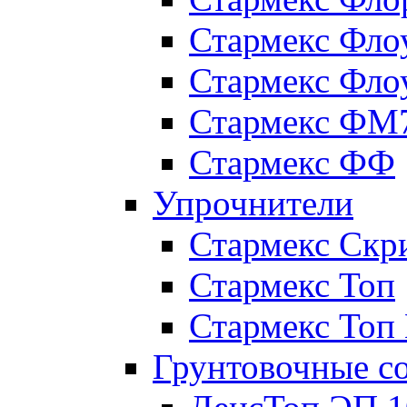
Стармекс Фло
Стармекс Фло
Стармекс ФМ
Стармекс ФФ
Упрочнители
Стармекс Скр
Стармекс Топ
Стармекс Топ
Грунтовочные с