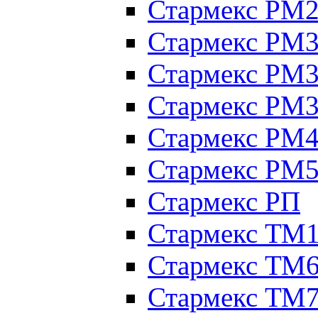
Стармекс РМ
Стармекс РМ
Стармекс РМ3
Стармекс РМ
Стармекс РМ
Стармекс РМ
Стармекс РП
Стармекс ТМ
Стармекс ТМ
Стармекс ТМ