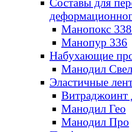
Составы для пе
деформационног
Манопокс 338
Манопур 336
Набухающие пр
Манодил Све
Эластичные лен
Витраджоинт
Манодил Гео
Манодил Про