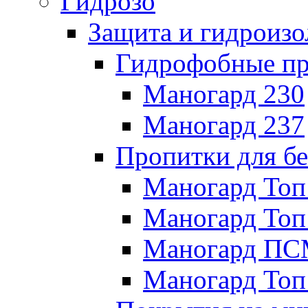
Гидрозо
Защита и гидроизо
Гидрофобные п
Маногард 230
Маногард 237
Пропитки для бе
Маногард Топ
Маногард Топ
Маногард П
Маногард Топ