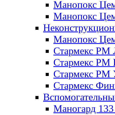
Манопокс Цем
Манопокс Цем
Неконструкцион
Манопокс Це
Стармекс РМ 
Стармекс РМ 
Стармекс РМ 
Стармекс Фи
Вспомогательны
Маногард 133