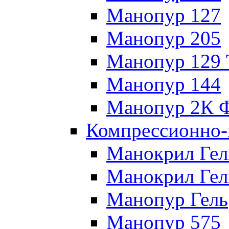
Манопур 127
Манопур 205
Манопур 129 
Манопур 144
Манопур 2К Ф
Компрессионно-
Манокрил Гел
Манокрил Гел
Манопур Гель
Манопур 575