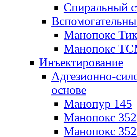
Спиральный с
Вспомогательны
Манопокс Тик
Манопокс Т
Инъектирование
Адгезионно-сил
основе
Манопур 145
Манопокс 352
Манопокс 35