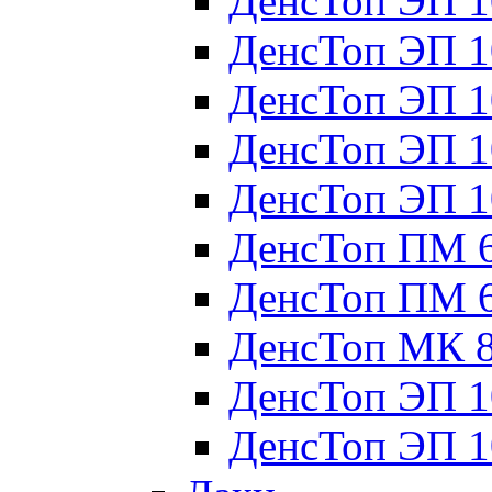
ДенсТоп ЭП 1
ДенсТоп ЭП 1
ДенсТоп ЭП 1
ДенсТоп ЭП 1
ДенсТоп ЭП 1
ДенсТоп ПМ 
ДенсТоп ПМ 
ДенсТоп МК 
ДенсТоп ЭП 1
ДенсТоп ЭП 1