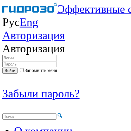
Эффективные 
Рус
Eng
Авторизация
Авторизация
Запомнить меня
Забыли пароль?
О компании