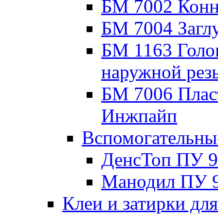
БМ 7002 Конн
БМ 7004 Загл
БМ 1163 Голов
наружной рез
БМ 7006 Плас
Инжпайп
Вспомогательны
ДенсТоп ПУ 9
Манодил ПУ 
Клеи и затирки дл