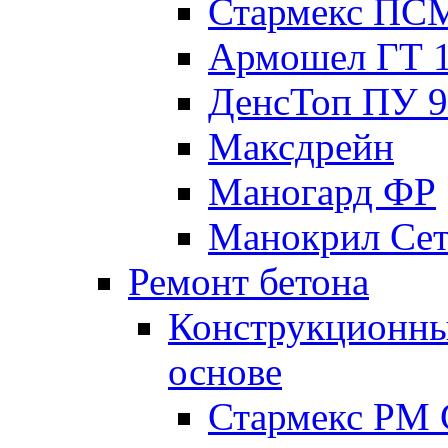
Стармекс ПС
Армошел ГТ 
ДенсТоп ПУ 9
Максдрейн
Маногард ФР
Манокрил Се
Ремонт бетона
Конструкционны
основе
Стармекс РМ 