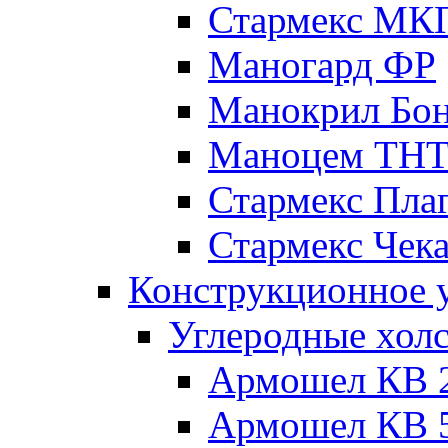
Стармекс МК
Маногард ФР
Манокрил Бо
Маноцем ТН
Стармекс Пла
Стармекс Чек
Конструкционное 
Углеродные хол
Армошел КВ 
Армошел КВ 