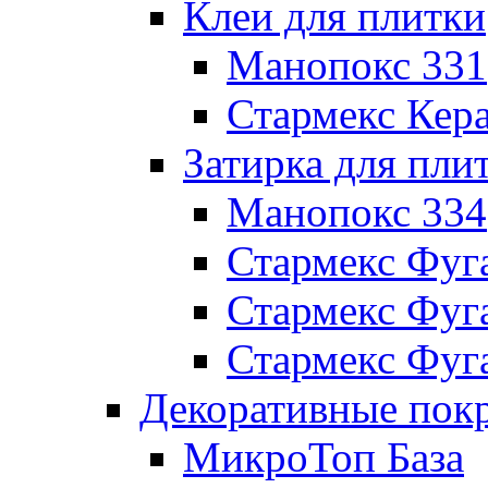
Клеи для плитки
Манопокс 331
Стармекс Кер
Затирка для пли
Манопокс 334
Стармекс Фуг
Стармекс Фуг
Стармекс Фуг
Декоративные пок
МикроТоп База