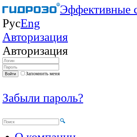
Эффективные 
Рус
Eng
Авторизация
Авторизация
Запомнить меня
Забыли пароль?
О компании