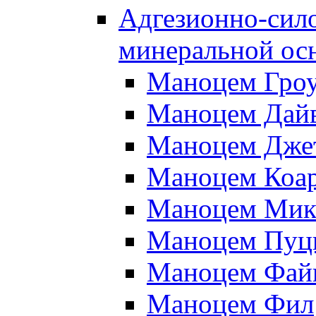
Адгезионно-сило
минеральной ос
Маноцем Гро
Маноцем Дай
Маноцем Дже
Маноцем Коа
Маноцем Мик
Маноцем Пуц
Маноцем Фай
Маноцем Фил