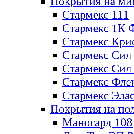
Покрытия на ми
Стармекс 111
Стармекс 1К 
Стармекс Кри
Стармекс Сил
Стармекс Сил
Стармекс Фле
Стармекс Эла
Покрытия на по
Маногард 108