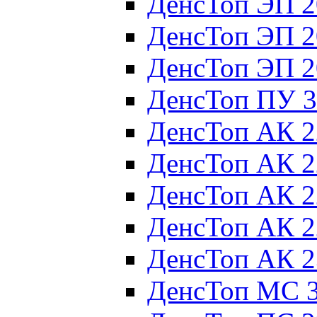
ДенсТоп ЭП 2
ДенсТоп ЭП 2
ДенсТоп ЭП 2
ДенсТоп ПУ 3
ДенсТоп АК 2
ДенсТоп АК 2
ДенсТоп АК 2
ДенсТоп АК 2
ДенсТоп АК 2
ДенсТоп МС 