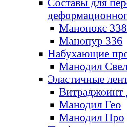
Составы для пе
деформационног
Манопокс 338
Манопур 336
Набухающие пр
Манодил Све
Эластичные лен
Витраджоинт
Манодил Гео
Манодил Про