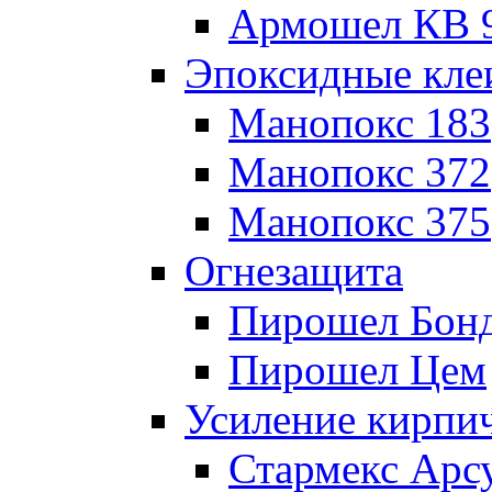
Армошел КВ 
Эпоксидные кле
Манопокс 183
Манопокс 372
Манопокс 375
Огнезащита
Пирошел Бон
Пирошел Цем
Усиление кирпи
Стармекс Арс