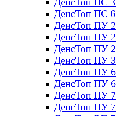
ДенсТоп ПС 3
ДенсТоп ПС 6
ДенсТоп ПУ 2
ДенсТоп ПУ 2
ДенсТоп ПУ 2
ДенсТоп ПУ 3
ДенсТоп ПУ 6
ДенсТоп ПУ 6
ДенсТоп ПУ 
ДенсТоп ПУ 7