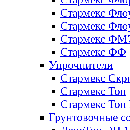
Стармекс Фло
Стармекс Фло
Стармекс ФМ
Стармекс ФФ
Упрочнители
Стармекс Скр
Стармекс Топ
Стармекс Топ
Грунтовочные с