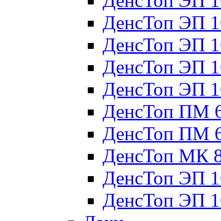
ДенсТоп ЭП 1
ДенсТоп ЭП 1
ДенсТоп ЭП 1
ДенсТоп ЭП 1
ДенсТоп ЭП 1
ДенсТоп ПМ 
ДенсТоп ПМ 
ДенсТоп МК 
ДенсТоп ЭП 1
ДенсТоп ЭП 1