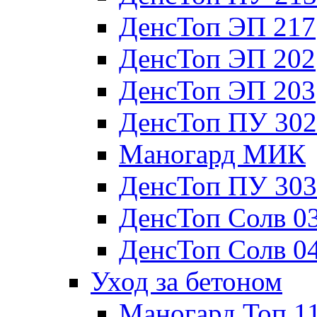
ДенсТоп ЭП 217
ДенсТоп ЭП 202
ДенсТоп ЭП 203
ДенсТоп ПУ 302
Маногард МИК
ДенсТоп ПУ 303
ДенсТоп Солв 0
ДенсТоп Солв 0
Уход за бетоном
Маногард Топ 1