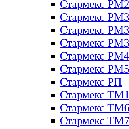
Стармекс РМ
Стармекс РМ
Стармекс РМ3
Стармекс РМ
Стармекс РМ
Стармекс РМ
Стармекс РП
Стармекс ТМ
Стармекс ТМ
Стармекс ТМ