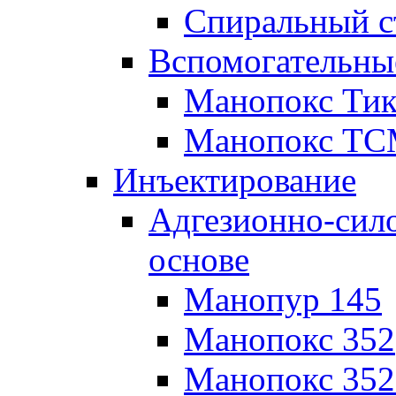
Спиральный с
Вспомогательны
Манопокс Тик
Манопокс Т
Инъектирование
Адгезионно-сил
основе
Манопур 145
Манопокс 352
Манопокс 35