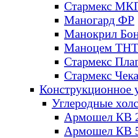
Стармекс МК
Маногард ФР
Манокрил Бо
Маноцем ТН
Стармекс Пла
Стармекс Чек
Конструкционное 
Углеродные хол
Армошел КВ 
Армошел КВ 