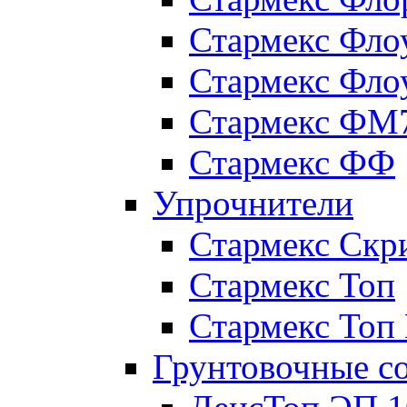
Стармекс Фло
Стармекс Фло
Стармекс ФМ
Стармекс ФФ
Упрочнители
Стармекс Скр
Стармекс Топ
Стармекс Топ
Грунтовочные с