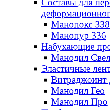
Составы для пе
деформационног
Манопокс 338
Манопур 336
Набухающие пр
Манодил Све
Эластичные лен
Витраджоинт
Манодил Гео
Манодил Про