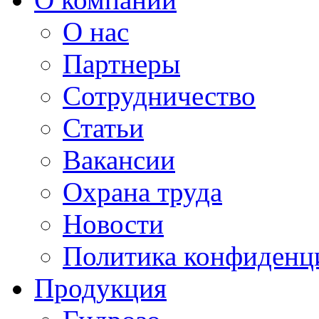
О нас
Партнеры
Сотрудничество
Статьи
Вакансии
Охрана труда
Новости
Политика конфиденц
Продукция