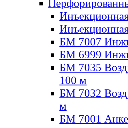
Перфорированны
Инъекционная
Инъекционная
БМ 7007 Инжпа
БМ 6999 Инжпа
БМ 7035 Возд
100 м
БМ 7032 Возд
м
БМ 7001 Анке