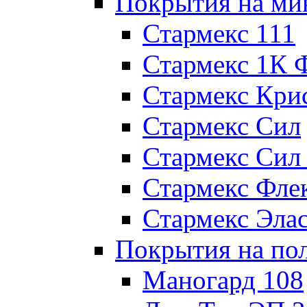
Покрытия на ми
Стармекс 111
Стармекс 1К 
Стармекс Кри
Стармекс Сил
Стармекс Сил
Стармекс Фле
Стармекс Эла
Покрытия на по
Маногард 108