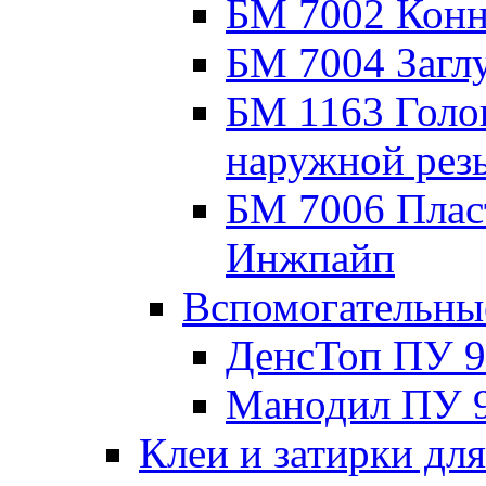
БМ 7002 Конн
БМ 7004 Загл
БМ 1163 Голов
наружной рез
БМ 7006 Плас
Инжпайп
Вспомогательны
ДенсТоп ПУ 9
Манодил ПУ 
Клеи и затирки дл