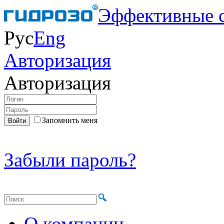
Эффективные 
Рус
Eng
Авторизация
Авторизация
Запомнить меня
Забыли пароль?
О компании