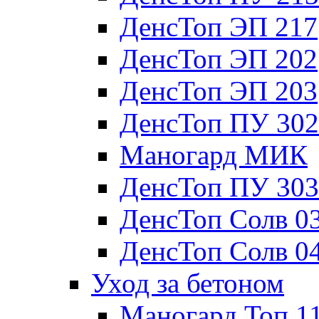
ДенсТоп ЭП 217
ДенсТоп ЭП 202
ДенсТоп ЭП 203
ДенсТоп ПУ 302
Маногард МИК
ДенсТоп ПУ 303
ДенсТоп Солв 0
ДенсТоп Солв 0
Уход за бетоном
Маногард Топ 1