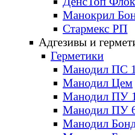
ДенсТоп Флок
Манокрил Бо
Стармекс РП
Адгезивы и гермет
Герметики
Манодил ПС 
Манодил Цем
Манодил ПУ 
Манодил ПУ 
Манодил Бон