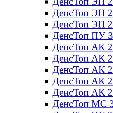
ДенсТоп ЭП 2
ДенсТоп ЭП 2
ДенсТоп ЭП 2
ДенсТоп ПУ 3
ДенсТоп АК 2
ДенсТоп АК 2
ДенсТоп АК 2
ДенсТоп АК 2
ДенсТоп АК 2
ДенсТоп МС 