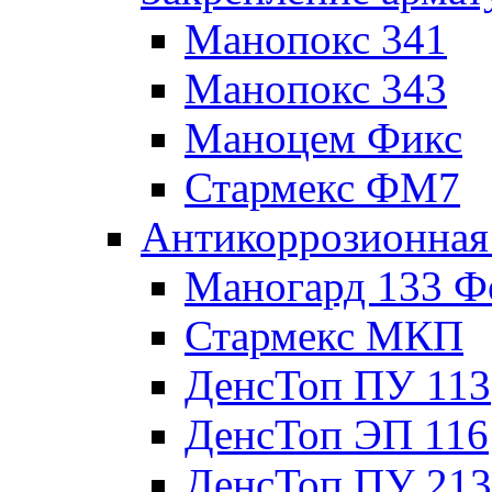
Манопокс 341
Манопокс 343
Маноцем Фикс
Стармекс ФМ7
Антикоррозионная
Маногард 133 Ф
Стармекс МКП
ДенсТоп ПУ 113
ДенсТоп ЭП 116
ДенсТоп ПУ 213