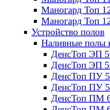
Маногард Топ 1
Маногард Топ 1
Устройство полов
Наливные полы 
ДенсТоп ЭП 5
ДенсТоп ЭП 5
ДенсТоп ПУ 5
ДенсТоп ПУ 5
ДенсТоп ПМ 
ДенсТоп ПМ 