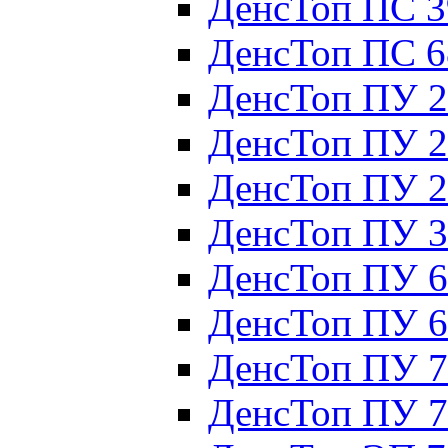
ДенсТоп ПС 3
ДенсТоп ПС 6
ДенсТоп ПУ 2
ДенсТоп ПУ 2
ДенсТоп ПУ 2
ДенсТоп ПУ 3
ДенсТоп ПУ 6
ДенсТоп ПУ 6
ДенсТоп ПУ 
ДенсТоп ПУ 7